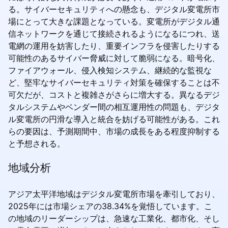
る。サイバーセキュリティへの懸念も、デジタル変電所市
場にとって大きな課題となっている。変電所がデジタル通
信ネットワークを通じて接続されるようになるにつれ、送
電網の運用を妨害したり、重要インフラを侵害したりする
可能性のあるサイバー脅威に対して脆弱になる。暗号化、
ファイアウォール、侵入検知システム、継続的な監視な
ど、堅牢なサイバーセキュリティ対策を確保することは不
可欠だが、コストと複雑さがさらに増大する。異なるデジ
タルシステムやベンダー間の相互運用性の問題も、デジタ
ル変電所の円滑な導入と統合を妨げる可能性がある。これ
らの要因は、予測期間中、市場の成長をある程度抑制する
と予想される。
地域分析
アジア太平洋地域はデジタル変電所市場を牽引しており、
2025年には市場シェアの38.34%を覚悟しています。こ
の地域のリーダーシップは、急速な工業化、都市化、そし