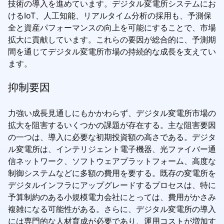
技術の導入を進めています。デジタル変電所システムにお
けるIoT、人工知能、リアルタイム分析の採用も、予測保
全と資産パフォーマンスの向上を可能にすることで、市場
拡大に貢献しています。これらの要因が総合的に、予測期
間を通じてデジタル変電所市場の持続的な成長を支えてい
ます。
抑制要因
力強い成長見通しにもかかわらず、デジタル変電所市場の
拡大を阻害するいくつかの課題が存在する。主な阻害要因
の一つは、導入に必要な初期投資額の高さである。デジタ
ル変電所は、インテリジェント電子機器、光ファイバー通
信ネットワーク、ソフトウェアプラットフォーム、高度な
制御システムなどに多額の費用を要する。既存の変電所を
デジタルインフラにアップグレードするプロセスは、特に
予算制約のある小規模電力会社にとっては、費用がかさみ
複雑になる可能性がある。さらに、デジタル変電所の導入
には専門的な人材育成が必要であり、運用コストが増加す