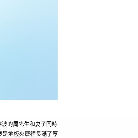
寧波的周先生和妻子同時
竟是地板夾層裡長滿了厚