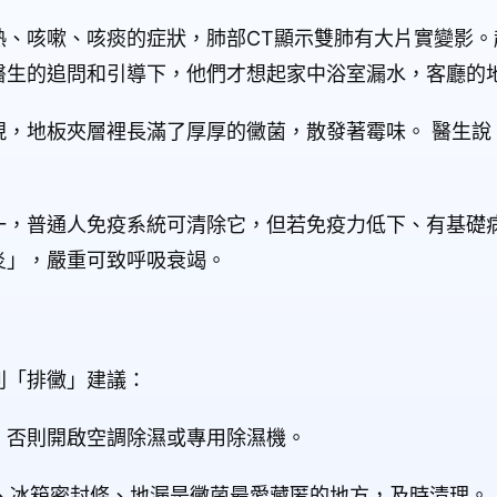
熱、咳嗽、咳痰的症狀，肺部CT顯示雙肺有大片實變影。
醫生的追問和引導下，他們才想起家中浴室漏水，客廳的
現，地板夾層裡長滿了厚厚的黴菌，散發著霉味。 醫生說
一，普通人免疫系統可清除它，但若免疫力低下、有基礎
炎」，嚴重可致呼吸衰竭。
列「排黴」建議：
%。否則開啟空調除濕或專用除濕機。
槽、冰箱密封條、地漏是黴菌最愛藏匿的地方，及時清理。