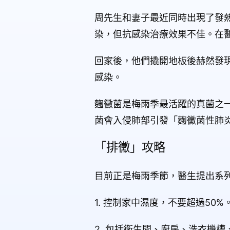
周先生和妻子最近同時出現了發
染，但抗感染治療效果不佳。在
回家後，他們撬開地板後赫然發
感染。
麴黴菌是梅雨季最活躍的真菌之
菌會入侵肺部引發「麴黴菌性肺
「排黴」攻略
目前正是梅雨季節，醫生提出系
1. 控制家中濕度，不要超過50
2. 包括衛生間、廚房、洗衣機