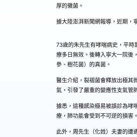
厚的黴菌。
據大陸澎湃新聞網報導，近期，
73歲的朱先生有哮喘病史，平
療多日無效。後轉入寧大一院後
參、樹花菌）的真菌。
醫生介紹，裂褶菌會釋放出極其
氣，引發了嚴重的變應性支氣管
據悉，這種感染極易被誤診為哮
療，肺功能會受到不可逆的損害
此外，周先生（化姓）夫妻的遭