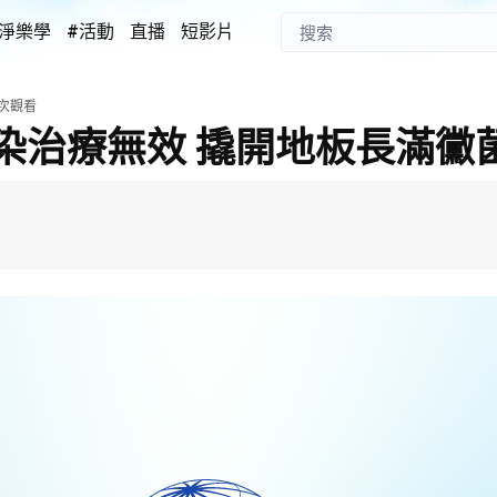
淨樂學
#活動
直播
短影片
次觀看
染治療無效 撬開地板長滿黴