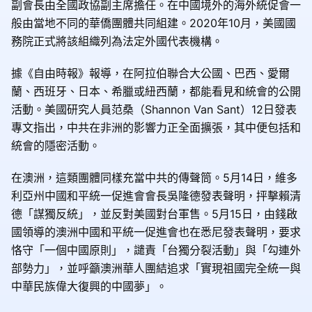
副會長由全國政協副主席擔任。在中國境外的海外統促會一
般由當地不同的華僑團體共同組建。2020年10月，美國國
務院正式將該組織列為法定外國代表機構。
據《自由時報》報導，在阿拉伯聯合大公國、巴西、愛爾
蘭、西班牙、日本、希臘或紐西蘭，都能看見和統會的公開
活動。美國研究人員范桑（Shannon Van Sant）12日發表
專文指出，中共在非洲的影響力正全面擴張，其中便包括和
統會的隱密活動。
在澳洲，這類團體同樣充當中共的傳聲筒。5月14日，維多
利亞州中國和平統一促進會會長吳隆德發表聲明，抨擊賴清
德「謀獨反統」，並反對美國對台軍售。5月15日，由錢啟
國領導的澳洲中國和平統一促進會也在悉尼發表聲明，要求
恪守「一個中國原則」，譴責「台獨分裂活動」與「勾連外
部勢力」，並呼籲澳洲華人團結追求「實現祖國完全統一與
中華民族偉大復興的中國夢」。