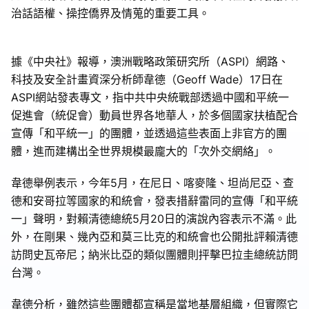
治話語權、操控僑界及情蒐的重要工具。
據《中央社》報導，澳洲戰略政策研究所（ASPI）網路、
科技及安全計畫資深分析師韋德（Geoff Wade）17日在
ASPI網站發表專文，指中共中央統戰部透過中國和平統一
促進會（統促會）動員世界各地華人，於多個國家扶植配合
宣傳「和平統一」的團體，並透過這些表面上非官方的團
體，進而建構出全世界規模最龐大的「次外交網絡」。
韋德舉例表示，今年5月，在尼日、喀麥隆、坦尚尼亞、查
德和安哥拉等國家的和統會，發表措辭雷同的宣傳「和平統
一」聲明，對賴清德總統5月20日的演說內容表示不滿。此
外，在剛果、幾內亞和莫三比克的和統會也公開批評賴清德
訪問史瓦帝尼；納米比亞的類似團體則抨擊巴拉圭總統訪問
台灣。
韋德分析，雖然這些團體都宣稱是當地基層組織，但實際它