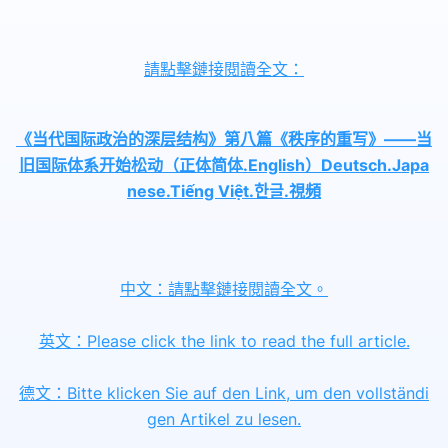
請點擊鏈接閱讀全文：
《当代国际政治的深层结构》第八篇《秩序的重写》——当
旧国际体系开始松动（正体简体.English）Deutsch.Japa
nese.Tiếng Việt.한글.視頻
中文：請點擊鏈接閱讀全文。
英文：Please click the link to read the full article.
德文：Bitte klicken Sie auf den Link, um den vollständi
gen Artikel zu lesen.