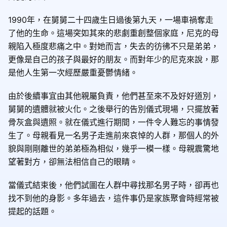
1990年，在舅舅二十四歲生日過後第九天，一場車禍奪走
了他的生命。這場突如其來的悲劇重創整個家庭，尼克的母
親陷入極度悲痛之中。對她而言，失去的彷彿不只是弟弟，
更像是自己的孩子與最好的朋友。而對年少的尼克來說，那
是他人生第一次經歷嚴重憂鬱情緒。
由於後續事宜由其他親屬負責，他們甚至來不及好好道別，
舅舅的遺體就被火化。之後舉行的告別儀式現場，只擺放著
骨灰盒與遺照。就在儀式進行期間，一件令人難忘的事情發
生了。母親看見一名男子走進前來哀悼的人群，那個人的外
貌與剛剛離世的弟弟極為相似，幾乎一模一樣。母親震驚地
望著對方，卻無法相信自己的眼睛。
當儀式結束後，他們試圖在人群中尋找那名男子時，卻再也
找不到他的身影。多年過去，這件事仍是家族聚會時經常被
提起的話題。