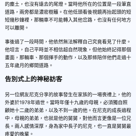
的塵土，也沒有遠去的尾燈。當時他所在的位置是一段筆直
道路，兩旁都是濃密樹籬。在他低頭看後視鏡再抬起頭的短
短幾秒鐘裡，那輛車不可能轉入其他岔路，也沒有任何地方
可以離開。
事後過了一段時間，他依然無法解釋自己究竟看見了什麼。
他坦言，自己平時並不相信超自然現象，但他始終記得那個
畫面，那輛車、那個揮手的動作，以及那條陪伴他們走過十
五年歲月的鄉間道路。
告別式上的神秘訪客
另一位網友尼克分享的故事發生在家族的一場喪禮上，他的
外婆於1978年過世。當時年僅十九歲的母親，必須獨自照
顧她十二歲的弟弟，以及不到一歲的他。在尼克的成長過程
中，母親的弟弟，也就是他的舅舅，對他而言更像是一位兄
長。兩人感情深厚，身為家中長子的尼克，也一直是舅舅最
疼愛的晚輩。