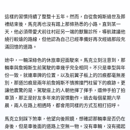
這樣的習慣持續了整整十五年。然而，自從詹姆斯過世及葬
禮結束後，馬克再也沒有踏上那條熟悉的小路。直到某一
天，他必須帶愛犬前往村莊另一端的獸醫診所，導航建議他
繞行較遠的路線，但他認為自己已經準備好再次經過那段充
滿回憶的道路。
途中，一輛深綠色的休旅車迎面駛來。馬克立刻注意到，那
輛車與詹姆斯生前駕駛的車幾乎完全相同。不只是車型與年
份一致，就連車牌的位置，以及前翼子板上的凹痕都毫無差
別，那道凹痕是兩年前詹姆斯不慎擦撞門柱留下的痕跡。更
讓他震驚的是，駕駛座上的人朝他揮了揮手，還伸手拍了拍
車頂，那正是好友多年來的習慣動作。過去每個星期六早
晨，兩人在路上相遇時，都會用同樣的方式互相打招呼。
馬克立刻踩下煞車，他望向後照鏡，想確認那輛車是否仍在
身後，但是車後面的道路上空無一物。沒有車輛，沒有揚起