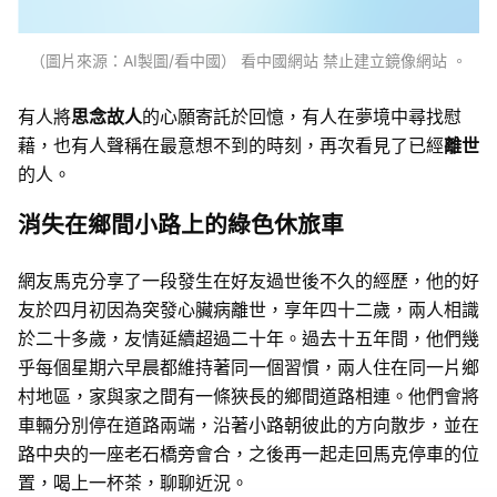
（圖片來源：AI製圖/看中國） 看中國網站 禁止建立鏡像網站 。
有人將
思念故人
的心願寄託於回憶，有人在夢境中尋找慰
藉，也有人聲稱在最意想不到的時刻，再次看見了已經
離世
的人。
消失在鄉間小路上的綠色休旅車
網友馬克分享了一段發生在好友過世後不久的經歷，他的好
友於四月初因為突發心臟病離世，享年四十二歲，兩人相識
於二十多歲，友情延續超過二十年。過去十五年間，他們幾
乎每個星期六早晨都維持著同一個習慣，兩人住在同一片鄉
村地區，家與家之間有一條狹長的鄉間道路相連。他們會將
車輛分別停在道路兩端，沿著小路朝彼此的方向散步，並在
路中央的一座老石橋旁會合，之後再一起走回馬克停車的位
置，喝上一杯茶，聊聊近況。