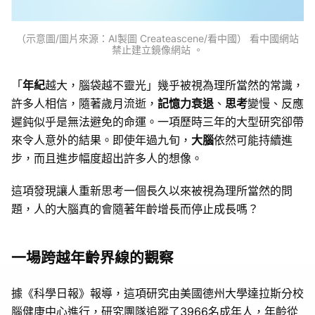
（示意圖/圖片來源：AI製圖 Createascene/看中國） 看中國網站
禁止建立鏡像網站 。
「
年紀
越大，腦袋越不靈光」幾乎被視為理所當然的常識，
許多人相信，隨著歲月流逝，
記憶力衰退
、
思考
變慢、反應
遲鈍似乎是無法避免的命運。一項歷時三年的大型研究卻帶
來令人意外的結果。即使年過九旬，
大腦
依然可能持續進
步，而且進步幅度超出許多人的想像。
這項發現讓人重新思考一個長久以來被視為理所當然的問
題，人的大腦真的會隨著年齡增長而停止成長嗎？
一場跨越年齡界線的觀察
據《科學日報》報導，這項研究由美國德州大學達拉斯分校
腦健康中心進行，研究團隊追蹤了3966名成年人，年齡從