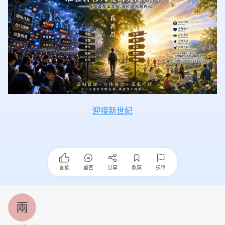
迎接新世紀
喜歡
留言
分享
收藏
檢舉
兩