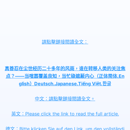
請點擊鏈接閱讀全文：
真善忍在尘世经历二十多年的风雨，谁在转移人类的关注焦
点？——当喧嚣覆盖良知，当忙碌遮蔽内心（正体简体.En
glish）Deutsch.Japanese.Tiếng Việt.한글
中文：請點擊鏈接閱讀全文。
英文：Please click the link to read the full article.
德文：Bitte klicken Sie auf den Link, um den vollständi