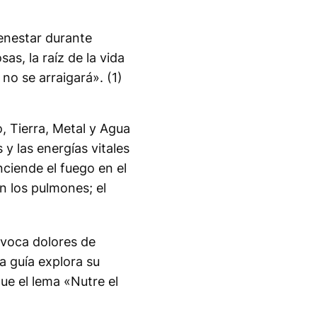
ienestar durante
as, la raíz de la vida
 no se arraigará». (1)
 Tierra, Metal y Agua
 y las energías vitales
nciende el fuego en el
en los pulmones; el
rovoca dolores de
ta guía explora su
gue el lema «Nutre el