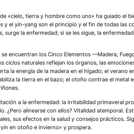
ía de «cielo, tierra y hombre como uno» ha guiado el b
y el yin-yang son el principio y el fin de todas las cos
s, surge la enfermedad; si se les sigue, la enfermedad
a se encuentran los Cinco Elementos —Madera, Fuego,
s ciclos naturales reflejan los órganos, las emociones
rta la energía de la madera en el hígado; el verano e
abiliza la tierra en el bazo; el otoño contrae el metal 
riñones.
itación a la enfermedad: la irritabilidad primaveral p
io. ¿Pero alinearse con ellos? Vitalidad atemporal. Es
ales, sus efectos en la salud y consejos prácticos. Si
 yin en otoño e invierno» y prospera.