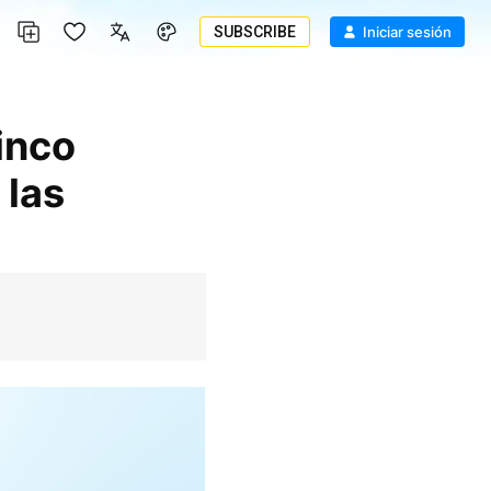
SUBSCRIBE
Iniciar sesión
inco
 las