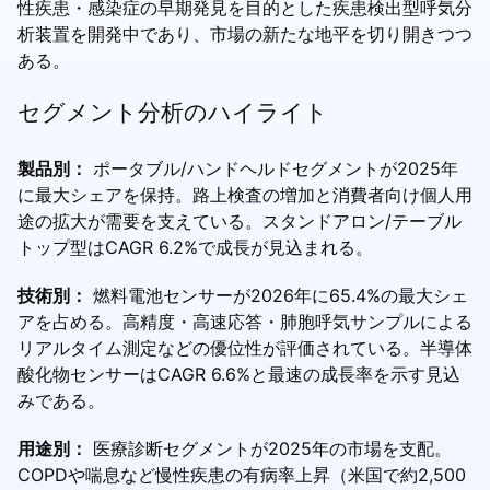
性疾患・感染症の早期発見を目的とした疾患検出型呼気分
析装置を開発中であり、市場の新たな地平を切り開きつつ
ある。
セグメント分析のハイライト
製品別：
ポータブル/ハンドヘルドセグメントが2025年
に最大シェアを保持。路上検査の増加と消費者向け個人用
途の拡大が需要を支えている。スタンドアロン/テーブル
トップ型はCAGR 6.2%で成長が見込まれる。
技術別：
燃料電池センサーが2026年に65.4%の最大シェ
アを占める。高精度・高速応答・肺胞呼気サンプルによる
リアルタイム測定などの優位性が評価されている。半導体
酸化物センサーはCAGR 6.6%と最速の成長率を示す見込
みである。
用途別：
医療診断セグメントが2025年の市場を支配。
COPDや喘息など慢性疾患の有病率上昇（米国で約2,500