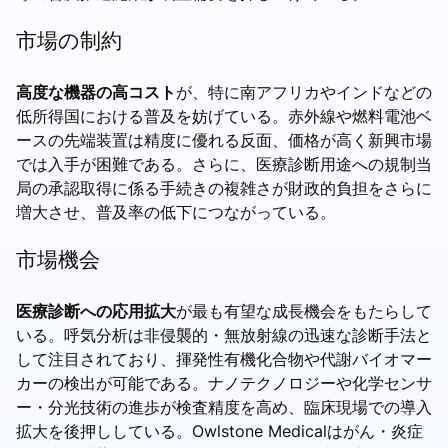
市場の制約
高度な機器の高コスト
が、特に南アフリカやインドなどの
低所得国における普及を妨げている。赤外線や燃料電池ベ
ースの先端装置は精度に優れる反面、価格が高く新興市場
では入手が困難である。さらに、医療診断用途への規制当
局の承認取得に係る手続きの複雑さが財政的負担をさらに
増大させ、普及率の低下につながっている。
市場機会
医療診断への応用拡大
が最も有望な成長機会をもたらして
いる。呼気分析は非侵襲的・無放射線の迅速な診断手法と
して注目されており、揮発性有機化合物や代謝バイオマー
カーの検出が可能である。ナノテクノロジーや化学センサ
ー・分光技術の進歩が検査精度を高め、臨床現場での導入
拡大を後押ししている。Owlstone Medicalはがん・炎症