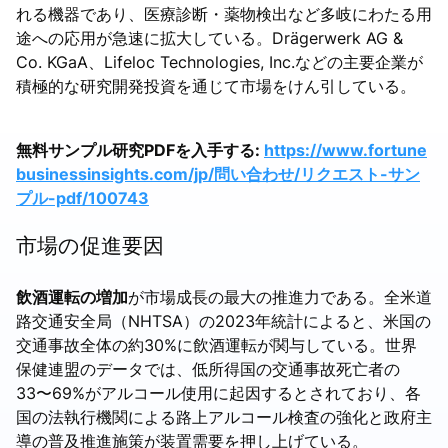
れる機器であり、医療診断・薬物検出など多岐にわたる用
途への応用が急速に拡大している。Drägerwerk AG &
Co. KGaA、Lifeloc Technologies, Inc.などの主要企業が
積極的な研究開発投資を通じて市場をけん引している。
無料サンプル研究PDFを入手する:
https://www.fortune
businessinsights.com/jp/問い合わせ/リクエスト-サン
プル-pdf/100743
市場の促進要因
飲酒運転の増加
が市場成長の最大の推進力である。全米道
路交通安全局（NHTSA）の2023年統計によると、米国の
交通事故全体の約30%に飲酒運転が関与している。世界
保健連盟のデータでは、低所得国の交通事故死亡者の
33〜69%がアルコール使用に起因するとされており、各
国の法執行機関による路上アルコール検査の強化と政府主
導の普及推進施策が装置需要を押し上げている。