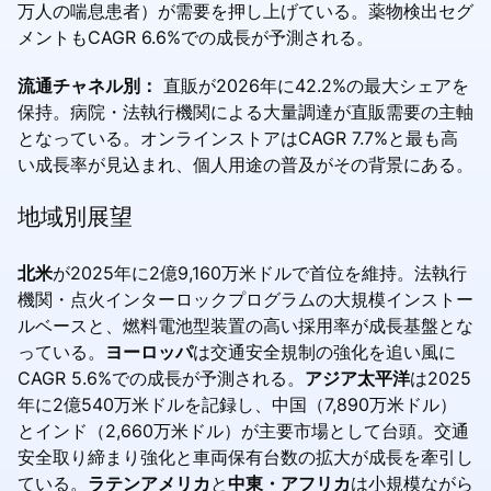
万人の喘息患者）が需要を押し上げている。薬物検出セグ
メントもCAGR 6.6%での成長が予測される。
流通チャネル別：
直販が2026年に42.2%の最大シェアを
保持。病院・法執行機関による大量調達が直販需要の主軸
となっている。オンラインストアはCAGR 7.7%と最も高
い成長率が見込まれ、個人用途の普及がその背景にある。
地域別展望
北米
が2025年に2億9,160万米ドルで首位を維持。法執行
機関・点火インターロックプログラムの大規模インストー
ルベースと、燃料電池型装置の高い採用率が成長基盤とな
っている。
ヨーロッパ
は交通安全規制の強化を追い風に
CAGR 5.6%での成長が予測される。
アジア太平洋
は2025
年に2億540万米ドルを記録し、中国（7,890万米ドル）
とインド（2,660万米ドル）が主要市場として台頭。交通
安全取り締まり強化と車両保有台数の拡大が成長を牽引し
ている。
ラテンアメリカ
と
中東・アフリカ
は小規模ながら