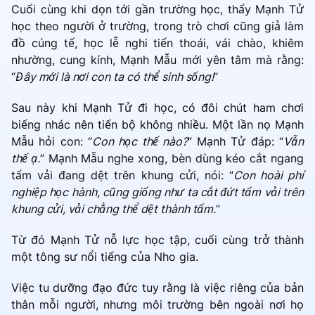
Cuối cùng khi dọn tới gần trường học, thấy Mạnh Tử
học theo người ở trường, trong trò chơi cũng giả làm
đồ cúng tế, học lễ nghi tiến thoái, vái chào, khiêm
nhường, cung kính, Mạnh Mẫu mới yên tâm mà rằng:
“
Đây mới là nơi con ta có thể sinh sống!
”
Sau này khi Mạnh Tử đi học, có đôi chút ham chơi
biếng nhác nên tiến bộ không nhiều. Một lần nọ Mạnh
Mẫu hỏi con: “
Con học thế nào?
” Mạnh Tử đáp: “
Vẫn
thế ạ.
” Mạnh Mẫu nghe xong, bèn dùng kéo cắt ngang
tấm vải đang dệt trên khung cửi, nói: “
Con hoài phí
nghiệp học hành, cũng giống như ta cắt đứt tấm vải trên
khung cửi, vải chẳng thể dệt thành tấm.
”
Từ đó Mạnh Tử nỗ lực học tập, cuối cùng trở thành
một tông sư nổi tiếng của Nho gia.
Việc tu dưỡng đạo đức tuy rằng là việc riêng của bản
thân mỗi người, nhưng môi trường bên ngoài nơi họ