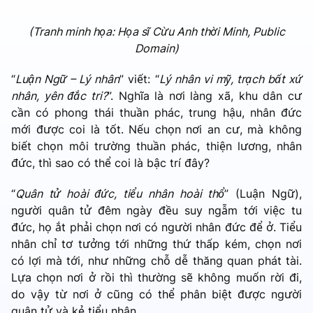
(Tranh minh họa: Họa sĩ Cừu Anh thời Minh, Public
Domain)
“
Luận Ngữ – Lý nhân
” viết: “
Lý nhân vi mỹ, trạch bất xứ
nhân, yên đắc tri?
”. Nghĩa là nơi làng xã, khu dân cư
cần có phong thái thuần phác, trung hậu, nhân đức
mới được coi là tốt. Nếu chọn nơi an cư, mà không
biết chọn môi trường thuần phác, thiện lương, nhân
đức, thì sao có thể coi là bậc trí đây?
“
Quân tử hoài đức, tiểu nhân hoài thổ
” (Luận Ngữ),
người quân tử đêm ngày đều suy ngẫm tới việc tu
đức, họ ắt phải chọn nơi có người nhân đức để ở. Tiểu
nhân chỉ tơ tưởng tới những thứ thấp kém, chọn nơi
có lợi mà tới, như những chỗ dễ thăng quan phát tài.
Lựa chọn nơi ở rồi thì thường sẽ không muốn rời đi,
do vậy từ nơi ở cũng có thể phân biệt được người
quân tử và kẻ tiểu nhân.