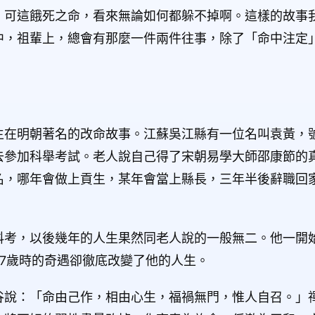
。可這餓死之命，看來無論如何都躲不掉啊。這樣的故事
中，祖輩上，總會有那麼一件兩件往事，除了「命中注定
生在明朝著名的改命故事。江蘇吳江縣有一位名叫袁黃，
去參加科舉考試。老人說自己得了宋朝易學大師邵康節的
名，哪年會做上貢生，某年會當上縣長，三年半後辭職回家
科考，以後幾年的人生果然同老人說的一般無二。他一開
7歲時的奇遇卻徹底改變了他的人生。
谷說：「命由己作，相由心生，福禍無門，惟人自召。」