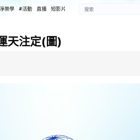
淨樂學
#活動
直播
短影片
天注定(圖)