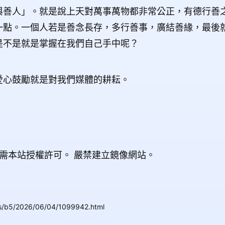
與善人」。就是說上天對萬事萬物都非常公正，有德行善
一點。一個人若是善念長存，多行善事，廣結善緣，最後
是不是就是掌握在我們自己手中呢？
愛心鼓勵就是對我們媒體的耕耘。
載需本站授權許可。
嚴禁建立鏡像網站。
ws/b5/2026/06/04/1099942.html