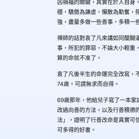
凶禍福的關鍵，其實在於人自身
穩，驕傲為謙虛，懶散為勤奮，
強，盡量多做一些善事，多積一
禪師的話對袁了凡來講如同醍醐
事，所犯的罪惡，不論大小輕重
算的命就不准了。
袁了凡後半生的命運完全改寫，
74歲。可謂無求而自得。
69歲那年，他給兒子寫了一本
改過向善的方法，以及行善積德
法」，證明了行善改命是真實可
可多得的好書。