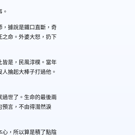
事。
師，據說是鐵口直斷，奇
死之命。外婆大怒，扔下
比皆是，民風淳樸。當年
沒人掄起大棒子打過他。
就過世了。生命的最後兩
句預言，不由得潸然淚
本心，所以算是積了點陰