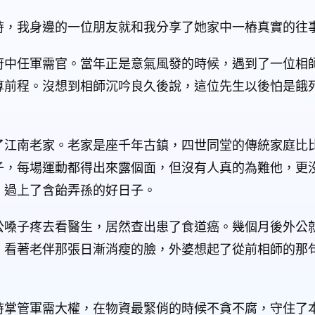
時，我身邊的一位朋友就和我分享了她家中一樁真實的往
府中任軍需官。當年正是意氣風發的時候，遇到了一位相
算前程。沒想到相師沉吟良久後說，這位先生以後怕是餓
了江南老家。老家是座千年古鎮，四世同堂的傳統家庭比
子，每場運動都得出來露個面，但沒有人真的為難他，更
，過上了含飴弄孫的好日子。
公嗓子疼去看醫生，居然查出患了食道癌。幾個月後外公
。看著老伴那張日漸消瘦的臉，外婆想起了從前相師的那
時掌管軍需大權，在物資最緊俏的時候不貪不腐，守住了