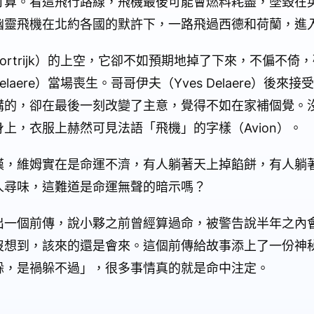
打算。看這飛行路線，飛機最後可能會燃料耗盡，墜毀在
幽靈飛機在北約各國的默許下，一路飛過西德和荷蘭，進
rtrijk）的上空，它卻不如預期地掉了下來，不偏不倚
elaere）當場喪生。哥哥伊夫（Yves Delaere）後
購的，卻在最後一刻改變了主意，覺得不如在家補個覺。
上，衣服上赫然可見法語「飛機」的字樣（Avion）。
嘆，維姆實在是命運不濟，有人躺著天上掉餡餅，有人躺
人尋味，這難道是命運無聲的暗示嗎？
出一個前傳，說小夥之前曾經算過命，被警告說半年之內
沒想到，該來的還是會來。這個前傳給故事添上了一份神
躲，是禍躲不過」，很多事情真的就是命中注定。