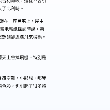
英吉利海峽，這樣不會引
入了比利時。
，砸在一座民宅上。屋主
來接受當地報紙採訪時說，弟
沒想到卻遭遇飛來橫禍。
著天上會掉飛機。特別是
會遭空難。小夥想，那我
秘色彩，也引起了很多讀