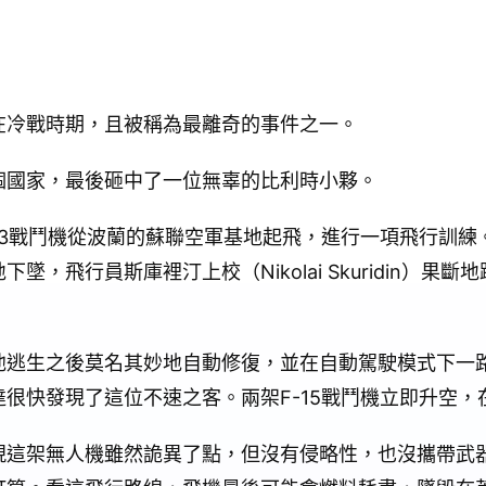
在冷戰時期，且被稱為最離奇的事件之一。
個國家，最後砸中了一位無辜的比利時小夥。
格-23戰鬥機從波蘭的蘇聯空軍基地起飛，進行一項飛行訓
，飛行員斯庫裡汀上校（Nikolai Skuridin）果
他逃生之後莫名其妙地自動修復，並在自動駕駛模式下一
很快發現了這位不速之客。兩架F-15戰鬥機立即升空，
現這架無人機雖然詭異了點，但沒有侵略性，也沒攜帶武