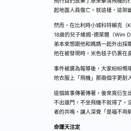
飛行員們放棄了原來擊落飛機的
起地面人員傷亡。就這樣，這架
然而，在比利時小城科特賴克（Ko
18歲的兒子維姆･德萊爾（Wim D
弟本來想跟他和媽媽一起外出採
他在被發現時，米色毯子仍裹在身
事件被廣為報導後，大家紛紛慨
他衣服上「飛機」那兩個字更耐
這個故事傳著傳著，後來竟衍生
不出遠門，不坐飛機不就得了。
者的共鳴，讓人深覺「是福不用
命運天注定