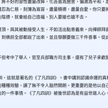
。將不好的習性盡量改掉，化吝嗇為施舍，偏激為平和，
殘忍為仁慈，刻薄為寬容，盡量積德，盡量自愛。你只要
些陰德，就會給自己造福，別人要搶也搶不去。
灌頂。與其被動接受人生，不如活出點意義來。向禪師拜
，到佛前全部都說了出來，並且發願要做三千件善事。從
不但考中了舉人，官至兵部職方司主事，還有了兒子承歡
家訓，這就是著名的《了凡四訓》。書中講到認識命運的真
的種種效驗，讀了無不令人豁然開朗。更重要的是他以自
信的一件事情。《了凡四訓》被後世認為是有益世道人心