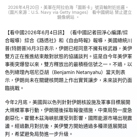
2026年4月20日，美軍在阿拉伯海「圖斯卡」號貨輪附近巡邏。
（圖片來源：U.S. Navy via Getty Images） 看中國網站 禁止建立
鏡像網站 。
【看中國2026年6月4日訊】（看中國記者田淨心編譯/綜
合報導）綜合《路透社》和《自由時報》報導，美國總統川
普(特朗普)6月3日表示，伊朗已經同意不擁有核武器，美伊
雙方正在推進結束敵對狀態的協議談判。這是自今年美伊軍
事衝突爆發以來，雙方釋放出的最積極信號之一。不過，以
色列總理內塔尼亞胡（Benjamin Netanyahu）當天則表
示，伊朗尚未在關鍵核問題上作出實質讓步，未來談判仍面
臨挑戰。
今年2月底，美國與以色列針對伊朗核設施及軍事目標展開
大規模軍事行動，伊朗隨後採取報復措施，中東局勢一度急
劇惡化。霍爾木茲海峽航運受到影響，國際能源市場出現震
盪。經過數月對抗後，美伊雙方開始通過多種渠道展開談
判，希望避免局勢進一步升級。