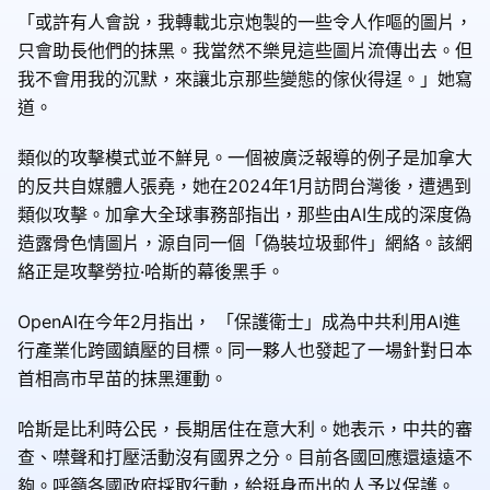
「或許有人會說，我轉載北京炮製的一些令人作嘔的圖片，
只會助長他們的抹黑。我當然不樂見這些圖片流傳出去。但
我不會用我的沉默，來讓北京那些變態的傢伙得逞。」她寫
道。
類似的攻擊模式並不鮮見。一個被廣泛報導的例子是加拿大
的反共自媒體人張堯，她在2024年1月訪問台灣後，遭遇到
類似攻擊。加拿大全球事務部指出，那些由AI生成的深度偽
造露骨色情圖片，源自同一個「偽裝垃圾郵件」網絡。該網
絡正是攻擊勞拉·哈斯的幕後黑手。
OpenAI在今年2月指出， 「保護衛士」成為中共利用AI進
行產業化跨國鎮壓的目標。同一夥人也發起了一場針對日本
首相高市早苗的抹黑運動。
哈斯是比利時公民，長期居住在意大利。她表示，中共的審
查、噤聲和打壓活動沒有國界之分。目前各國回應還遠遠不
夠。呼籲各國政府採取行動，給挺身而出的人予以保護。