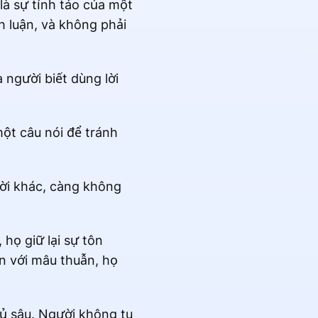
là sự tỉnh táo của một
h luận, và không phải
 người biết dùng lời
một câu nói để tránh
ười khác, càng không
 họ giữ lại sự tôn
ện với mâu thuẫn, họ
đủ sâu. Người không tu