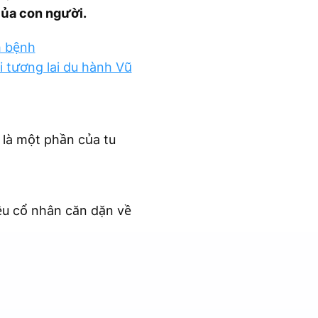
của con người.
h bệnh
i tương lai du hành Vũ
g là một phần của tu
ều cổ nhân căn dặn về