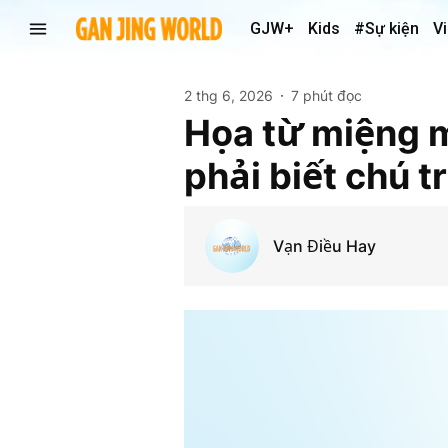
GJW+
Kids
#Sự kiện
V
2 thg 6, 2026
7 phút đọc
Họa từ miệng m
phải biết chú t
Vạn Điều Hay