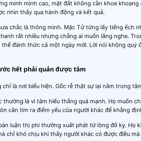
chứng minh mình cao, mặt đất không cần khoe khoang
ược nhìn thấy qua hành động và kết quả.
hưa chắc là thông minh. Mặc Tử từng lấy tiếng ếch n
m thanh rất nhiều nhưng chẳng ai muốn lắng nghe. Tron
có thể đánh thức cả một ngày mới. Lời nói không quý 
ước hết phải quản được tâm
hỉ là nơi biểu hiện. Gốc rễ thật sự lại nằm trong tâ
ác thường là vì tâm hiếu thắng quá mạnh. Họ muốn 
ôn cần tìm ra điểm yếu của người khác để khẳng định 
 bàn luận thị phi thường xuất phát từ lòng đố kỵ. Họ
à chỉ khó chịu khi thấy người khác có được điều mà