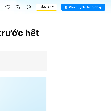
ĐĂNG KÝ
Phụ huynh đăng nhập
trước hết