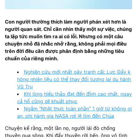
Con người thường thích làm người phán xét hơn là
người quan sát. Chỉ cần nhìn thấy một sự việc, chúng
ta lập tức muốn tìm ra ai có lỗi. Nhưng có một câu
chuyện nhỏ đã nhắc nhở rằng, không phải mọi điều
trên đời đều cần được phân định bằng những tiêu
chuẩn của riêng mình.
Nghiên cứu mới nhất gây tranh cãi: Lực Đẩy k
hông nhiên liệu có thể thay đổi tương lai du hành
Vũ Trụ
Khi lòng hiếu thảo đạt đến đỉnh cao nhất, ngay
cả hổ cũng sẽ khuất phục
Ngắm "Nhật thực toàn phần" 1 giờ từ không gi
an, phi hành gia NASA rơi lệ tìm đến Chúa
Chuyện kể rằng, một lần nọ, người lái đò chống
thuyền qua sông. Khi đẩy thuyền rời bến, ông vô tình