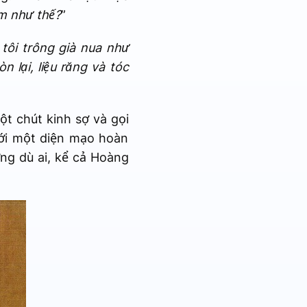
óm như thế?
”
 tôi trông già nua như
n lại, liệu răng và tóc
t chút kinh sợ và gọi
với một diện mạo hoàn
ưng dù ai, kể cả Hoàng