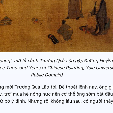
oàng”, mô tả cảnh Trương Quả Lão gặp Đường Huyền
e Thousand Years of Chinese Painting, Yale Universit
Public Domain)
g mời Trương Quả Lão tới. Để thoát lệnh này, ông gi
ấy, trời mùa hè nóng nực nên cơ thể ông sớm bắt đầ
từ bỏ ý định. Nhưng rồi không lâu sau, có người th