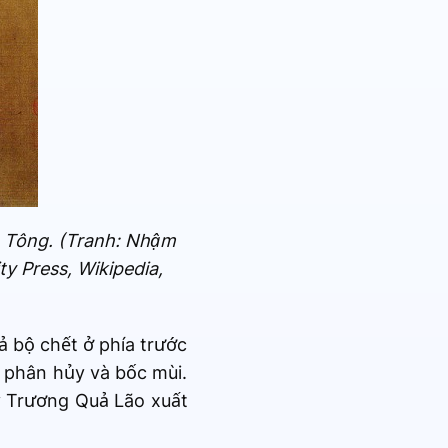
 Tông. (Tranh: Nhậm
y Press, Wikipedia,
ả bộ chết ở phía trước
u phân hủy và bốc mùi.
ấy Trương Quả Lão xuất