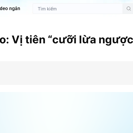
ideo ngắn
m
: Vị tiên “cưỡi lừa ngược