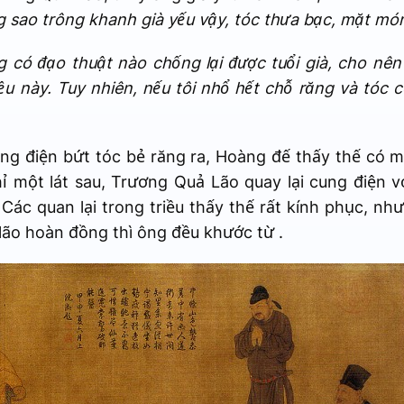
g sao trông khanh già yếu vậy, tóc thưa bạc, mặt m
 có đạo thuật nào chống lại được tuổi già, cho nên
u này. Tuy nhiên, nếu tôi nhổ hết chỗ răng và tóc cò
g điện bứt tóc bẻ răng ra, Hoàng đế thấy thế có mộ
ỉ một lát sau, Trương Quả Lão quay lại cung điện 
 Các quan lại trong triều thấy thế rất kính phục, nh
lão hoàn đồng thì ông đều khước từ .