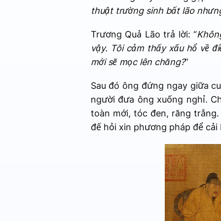
thuật trường sinh bất lão nhưn
Trương Quả Lão trả lời: “
Không
vậy. Tôi cảm thấy xấu hổ về điề
mới sẽ mọc lên chăng?
”
Sau đó ông đứng ngay giữa cun
người đưa ông xuống nghỉ. Ch
toàn mới, tóc đen, răng trắng.
đế hỏi xin phương pháp để cải 