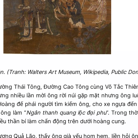
n. (Tranh: Walters Art Museum, Wikipedia, Public Do
ường Thái Tông, Đường Cao Tông cùng Võ Tắc Thiê
ng nhiều lần mời ông rời núi gặp mặt nhưng ông lu
oàng đế phái người tìm kiếm ông, cho xe ngựa đến
 ông làm “
Ngân thanh quang lộc đại phu
”. Trong th
điều thần bí làm chấn động trên dưới hoàng cung.
ng Quả Lão, thấy ông già yếu hom hem, liền hỏi ôn