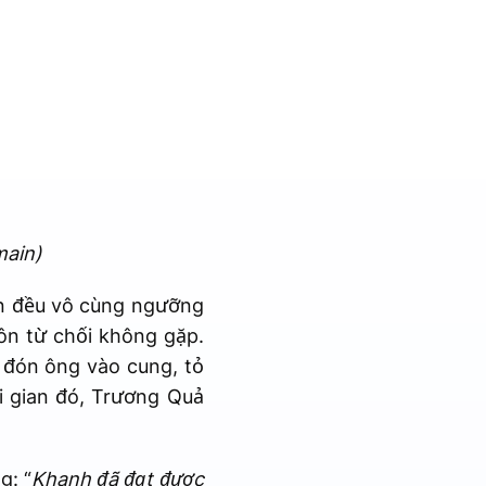
main)
n đều vô cùng ngưỡng
ôn từ chối không gặp.
 đón ông vào cung, tỏ
ời gian đó, Trương Quả
g: “
Khanh đã đạt được