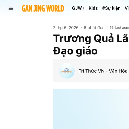
GJW+
Kids
#Sự kiện
V
2 thg 6, 2026
6 phút đọc
16
lượt xe
Trương Quả Lão
Đạo giáo
Trí Thức VN - Văn Hóa