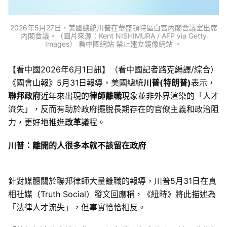
2026年5月27日，美國總統川普在華盛頓特區白宮內閣會議室出席
內閣會議。（圖片來源：Kent NISHIMURA / AFP via Getty
Images） 看中國網站 禁止建立鏡像網站 。
【看中國2026年6月1日訊】（看中國記者路克編譯/綜合）
《國會山報》5月31日報導，美國總統
川普(特朗普)
表示，
聯邦政府
近年來出現的
律師離職
現象並非外界渲染的「人才
流失」，反而有助於政府擺脫長期存在的官僚主義和政治阻
力，更好地推進
改革
議程。
川普：離開的人很多本就不該留在政府
針對媒體關於聯邦律師大量離職的報導，川普5月31日在真
相社媒（Truth Social）發文回應稱，《紐時》將此描述為
「法律人才流失」，但事實恰恰相反。