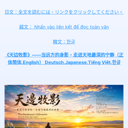
日文：全文を読むには、リンクをクリックしてください。
越文： Nhấn vào liên kết để đọc toàn văn
韓文：한글
《天边牧影》——当远方的身影，走进天地最深的宁静（正
体简体.English） Deutsch.Japanese.Tiếng Việt.한글