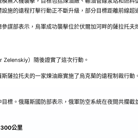
規模無人機襲擊，目標包括煉油廠、輸油管線泵站和燃料
礎設施的遠程打擊行動正不斷升級，部分目標距離前線超
謀部表示，烏軍成功襲擊位於伏爾加河畔的薩拉托夫煉油廠（S
。
 Zelenskiy）隨後證實了這次行動。
羅斯薩拉托夫的一家煉油廠實施了烏克蘭的遠程制裁行動
目標。俄羅斯國防部表示，俄軍防空系統在夜間共攔截並
300公里