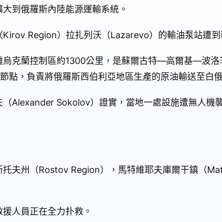
擴大到俄羅斯內陸能源運輸系統。
ov Region）拉扎列沃（Lazarevo）的輸油泵站遭
克蘭控制區約1300公里，是蘇爾古特—高爾基—波洛茨克
line）的重要節點，負責將俄羅斯西伯利亞地區生產的原油輸送至白
lexander Sokolov）證實，當地一處設施遭無人
（Rostov Region），馬特維耶夫庫爾干鎮（Matve
。
救援人員正在全力扑救。