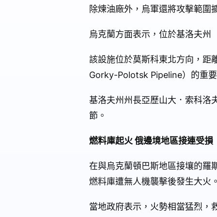
除煉油廠外，烏軍還將攻擊範圍
烏克蘭方面表示，位於基洛夫州（Kir
該設施位於莫斯科東北方向，距離烏
Gorky-Polotsk Pipe
基洛夫州州長亞歷山大．索科洛夫（A
節。
燃料庫起火 俄邊境地區接連受損
在與烏克蘭頓巴斯地區接壤的羅斯托夫州
燃料庫遭無人機襲擊後發生大火
當地政府表示，火勢相當猛烈，