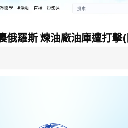
淨樂學
#活動
直播
短影片
俄羅斯 煉油廠油庫遭打擊(