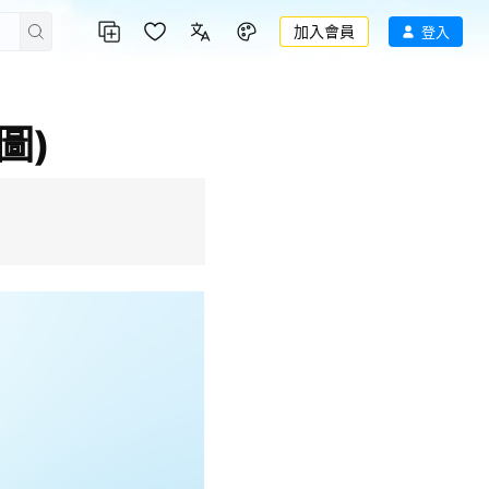
加入會員
登入
圖)