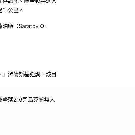
儲存設施。隨著戰事進入
過千公里。
aratov Oil
。」澤倫斯基強調，該目
擊落216架烏克蘭無人