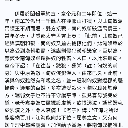
伊屠於閭鞮單於宣，章帝元和二年即位。這一
年，南單於派出一千餘人在涿邪山打獵，與北匈奴溫
禺犢王不期而遇，雙方接戰，南匈奴斬殺溫禺犢王。
當年冬天，武威郡太守孟雲上奏：「此前，北匈奴已
經與漢朝和親，南匈奴又前去擄掠他們，北匈奴單於
以為受到漢朝欺霸，遂謀劃侵犯漢朝邊塞。臣以為，
應該令南匈奴歸還摳奴的牲畜、人口，以此來撫匈。
章帝下詔：「在往昔，獫狁、獯粥（註：匈奴的前
身）與中原為敵，匈奴侵犯漢人，由來已久。此前，
漢與匈奴雖然有和親之名，並未遏制匈奴對邊郡的襲
擾炭。邊郡的百姓，多次遭受戰火。匈奴殺死於後
方，羈弱女子也不得不守護亭障，孤兒寡母號哭於
道，老母寡妻為亡靈擺設虛祭，飲恨涕泣，遙望歸魂
於沙漠之外，令人哀痛！《老子》講：'江海之所以
能容納百川，江海能向北下位。屈尊之意，又有何
妨？理中郎將龐奮，加倍給予賞賜，將南匈奴捕獲北