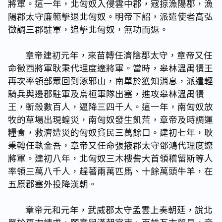
將軍。這一年，北匈奴入侵雲中郡，寇掠漁陽郡，漁
陽郡太守廉範擊退北匈奴。明帝下詔，派遣使者高弘
徵調三郡駐軍，追擊北匈奴，無功而返。
章帝建初元年，來苗轉任濟陰郡太守，章帝又任
命徵西將軍耿秉代理度遼將軍。當時，皋林溫禺犢王
再次率領部眾回到涿邪山，南單於獲知消息，派遣輕
騎兵與邊郡駐軍及烏桓軍隊出塞，進攻皋林溫禺犢
王，斬殺數百人，逼降三四千人。這一年，南匈奴放
牧的草場出現蝗災，南匈奴發生飢荒，章帝及時調運
糧食，救濟遭災的匈奴貧民三萬餘口。建初七年，耿
秉轉任執金吾，章帝又任命張掖郡太守鄧鴻代理度遼
將軍。建初八年，北匈奴三木樓訾大首領稽留斯等人
率領三萬八千人，趕著兩萬匹馬、十餘萬頭牛羊，在
五原郡塞外投降漢朝。
章帝元和元年，武威郡太守孟雲上奏朝廷，說北