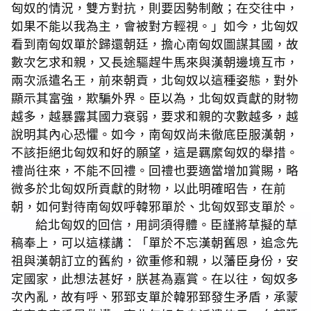
匈奴的情況，雙方對抗，則要因勢制敵；在交往中，
如果不能以我為主，會被對方輕視。」如今，北匈奴
看到南匈奴單於歸還朝廷，擔心南匈奴圖謀其國，故
數次乞求和親，又長途驅趕牛馬來與漢朝邊境互市，
兩次派遣名王，前來朝貢，北匈奴以這種姿態，對外
顯示其富強，欺騙外界。臣以為，北匈奴貢獻的財物
越多，越暴露其國力衰弱，要求和親的次數越多，越
說明其內心恐懼。如今，南匈奴尚未徹底臣服漢朝，
不該拒絕北匈奴和好的願望，這是羈縻匈奴的舉措。
禮尚往來，不能不回禮。回禮也要適當增加賞賜，略
微多於北匈奴所貢獻的財物，以此明確昭告，在前
朝，如何對待南匈奴呼韓邪單於、北匈奴郅支單於。
給北匈奴的回信，用詞須得體。臣謹將草擬的草
稿奉上，可以這樣講：「單於不忘漢朝舊恩，追念先
祖與漢朝訂立的舊約，欲重修和親，以藩臣身份，安
定國家，此想法甚好，朕甚為嘉賞。在以往，匈奴多
次內亂，故有呼、邪郅支單於韓邪郅發生矛盾，承蒙