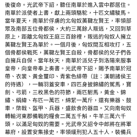
後復命。光武帝下詔，聽任南單於進入雲中郡居住。
南單於派使者上書，獻上兩頭駱駝，十匹文繡駿馬。
當年夏天，南單於俘虜的北匈奴薁鞬左賢王，率領部
眾及南部五位骨都侯，大約三萬餘人叛逃，又回到草
原上，距離北匈奴王庭三百餘裡，叛逃的匈奴人擁立
薁鞬左賢王為單於。一個月後，匈奴間互相攻打，五
個骨都侯戰死，薁鞬左賢王自殺，骨都侯的兒子們各
自擁兵自保。當年秋天，南單於派兒子到洛陽來服事
皇帝，向皇帝奉上奏書。光武帝下詔，賜予南單於冠
帶、衣裳、黃金璽印、青紫色緋帶（註：漢朝諸侯王
的待遇），一輛羽蓋安車，四匹身披錦繡的駕馬，寶
劍、弓箭，三枚黑色的符節，兩匹駙馬，黃金、錦
繡、絹緯、布匹一萬匹，綿絮一萬斤，還有樂器、鼓
車，棨戟、盔甲、兵器，盛飲食的器皿。又向南匈奴
轉輸河東郡備戰的糧食二萬五千斛，牛羊三萬六千
頭，以滿足匈奴的需要。光武帝又詔令中郎將在將軍
幕府，設置安集掾史，率領緩刑犯人五十人，裝備兵