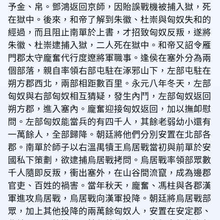
予金、帛。鄧鴻返回京師，因貽誤戰機被捕入獄，死
在獄中。後來，和帝了解到朱徽、杜崇與匈奴失和的
經過，而且阻止南單於上書，才招致匈奴反叛，遂將
朱徽、杜崇逮捕入獄，二人死在獄中。和帝又詔令雁
門郡太守龐奮代行度遼將軍職事。逢侯在塞外分為兩
個部落，親自率領右部屯駐在涿邪山下，左部屯駐在
朔方郡西北，兩部相距數百里。永元八年冬天，左部
匈奴與右部匈奴相互猜疑，發生內鬥，左部匈奴返回
朔方郡，進入塞內。龐奮迎接匈奴返回，加以撫卹慰
問。左部匈奴能當兵的有四千人，其餘老弱幼小還有
一萬餘人，全部歸降。朝廷將他們分別安置在北部各
郡。南單於師子以右溫禺犢王烏居戰當初與前單於安
國私下策劃，欲逮捕烏居戰拷問。烏居戰率領部眾數
千人隨即反叛，衝出塞外，在山谷間流竄，成為邊郡
官吏、百姓的禍害。當年秋天，龐奮、馮柱與各郡漢
軍進攻烏居戰，烏居戰向漢軍投降。朝廷將烏居戰部
眾，加上其他投降的兩萬餘匈奴人，安置在安定郡、