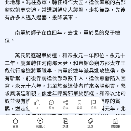
北地郡。馮柱撤軍，轉任將作大匠。逢侯率領的右部
匈奴飢寒交迫，常遭到鮮卑人襲擊，走投無路，先後
有許多人逃入邊塞，投降漢軍。
南單於師子在位四年，去世，單於長的兒子檀
位。
萬氏屍逐鞮單於檀，和帝永元十年即位。永元十
二年，龐奮轉任河南郡大尹，和帝詔命朔方郡太守王
彪代行度遼將軍職事。南單於連年派兵進攻逢侯，多
有斬獲，前後俘虜逢侯部眾數千人，逢侯愈發陷入困
窘。永元十六年，北單於派遣使者前來洛陽朝貢，懇
求與漢廷和親，像當年呼韓邪單於那樣。和帝以北匈
奴並沒有遵循舊制，沒有答應，只是給予豐厚的賞
賜，送走使者，沒有派使者回訪。和帝元興元年，北
4
留言
分享
收藏
檢舉
匈奴再次派使者來到敦煌郡，向朝廷貢獻財物，解釋
說國家貧窮，未能備足禮儀，懇求朝廷派出使者，回
首頁
創建
話題
短影片
媒體庫