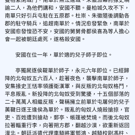
諭二人，為他們講和，安國不聽。曼柏城久攻不下，
南單只好引兵屯駐在五原郡。杜崇、朱徽隨後調動各
郡的駐守騎兵，追趕南單於。情況愈發緊急，南單於
安國愈發惶恐不安，安國的舅舅骨都侯喜為等人擔心
會一起被朝廷處死，遂格殺安國。
安國在位一年，單於適的兒子師子即位。
亭獨屍逐侯鞮單於師子，永元六年即位。已經歸
降的北匈奴五六百人，趁著夜色，襲擊南單於師子，
安集掾史王恬率領護衛漢軍，與反叛的北匈奴格鬥，
平息叛亂。新投降的北匈奴受到驚擾，十五個部落的
二十萬萬人相繼反叛，聲稱擁立前單於屯屠何的兒子
薁鞬日逐王逢侯為單於。叛亂的匈奴人燒殺搶掠，官
吏、百姓遭到搶劫，郵亭、帳篷被焚燒。而後北匈奴
拉著輜重行李，向著朔方郡，翻越沙漠，欲重新返回
漠北。朝廷派遣代理車騎將軍鄧鴻、越騎校尉馮柱、