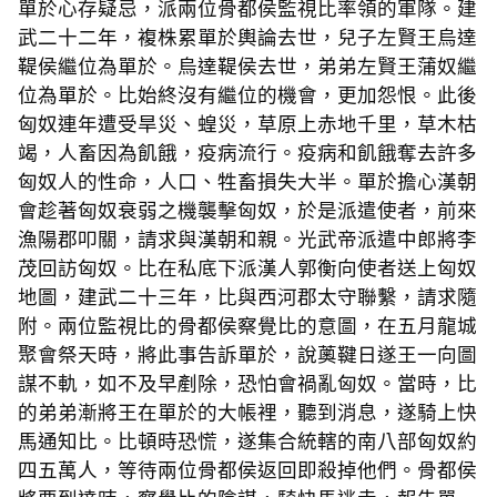
單於心存疑忌，派兩位骨都侯監視比率領的軍隊。建
武二十二年，複株累單於輿論去世，兒子左賢王烏達
鞮侯繼位為單於。烏達鞮侯去世，弟弟左賢王蒲奴繼
位為單於。比始終沒有繼位的機會，更加怨恨。此後
匈奴連年遭受旱災、蝗災，草原上赤地千里，草木枯
竭，人畜因為飢餓，疫病流行。疫病和飢餓奪去許多
匈奴人的性命，人口、牲畜損失大半。單於擔心漢朝
會趁著匈奴衰弱之機襲擊匈奴，於是派遣使者，前來
漁陽郡叩關，請求與漢朝和親。光武帝派遣中郎將李
茂回訪匈奴。比在私底下派漢人郭衡向使者送上匈奴
地圖，建武二十三年，比與西河郡太守聯繫，請求隨
附。兩位監視比的骨都侯察覺比的意圖，在五月龍城
聚會祭天時，將此事告訴單於，說薁鞬日遂王一向圖
謀不軌，如不及早剷除，恐怕會禍亂匈奴。當時，比
的弟弟漸將王在單於的大帳裡，聽到消息，遂騎上快
馬通知比。比頓時恐慌，遂集合統轄的南八部匈奴約
四五萬人，等待兩位骨都侯返回即殺掉他們。骨都侯