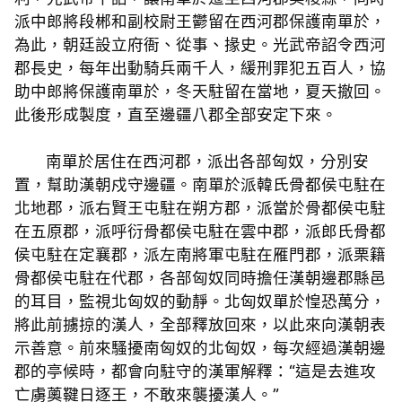
派中郎將段郴和副校尉王鬱留在西河郡保護南單於，
為此，朝廷設立府衙、從事、掾史。光武帝詔令西河
郡長史，每年出動騎兵兩千人，緩刑罪犯五百人，協
助中郎將保護南單於，冬天駐留在當地，夏天撤回。
此後形成製度，直至邊疆八郡全部安定下來。
南單於居住在西河郡，派出各部匈奴，分別安
置，幫助漢朝戍守邊疆。南單於派韓氏骨都侯屯駐在
北地郡，派右賢王屯駐在朔方郡，派當於骨都侯屯駐
在五原郡，派呼衍骨都侯屯駐在雲中郡，派郎氏骨都
侯屯駐在定襄郡，派左南將軍屯駐在雁門郡，派栗籍
骨都侯屯駐在代郡，各部匈奴同時擔任漢朝邊郡縣邑
的耳目，監視北匈奴的動靜。北匈奴單於惶恐萬分，
將此前擄掠的漢人，全部釋放回來，以此來向漢朝表
示善意。前來騷擾南匈奴的北匈奴，每次經過漢朝邊
郡的亭候時，都會向駐守的漢軍解釋：“這是去進攻
亡虜薁鞬日逐王，不敢來襲擾漢人。”