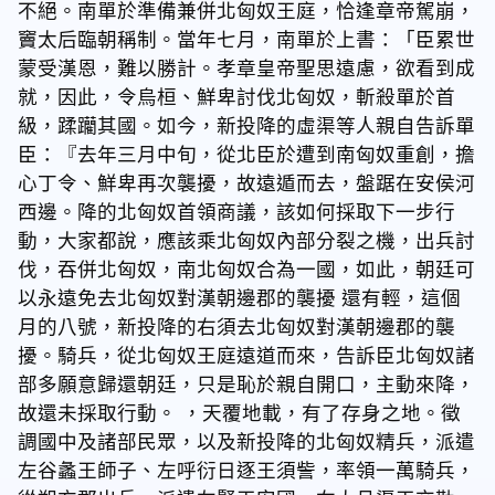
不絕。南單於準備兼併北匈奴王庭，恰逢章帝駕崩，
竇太后臨朝稱制。當年七月，南單於上書：「臣累世
蒙受漢恩，難以勝計。孝章皇帝聖思遠慮，欲看到成
就，因此，令烏桓、鮮卑討伐北匈奴，斬殺單於首
級，蹂躪其國。如今，新投降的虛渠等人親自告訴單
臣：『去年三月中旬，從北臣於遭到南匈奴重創，擔
心丁令、鮮卑再次襲擾，故遠遁而去，盤踞在安侯河
西邊。降的北匈奴首領商議，該如何採取下一步行
動，大家都說，應該乘北匈奴內部分裂之機，出兵討
伐，吞併北匈奴，南北匈奴合為一國，如此，朝廷可
以永遠免去北匈奴對漢朝邊郡的襲擾 還有輕，這個
月的八號，新投降的右須去北匈奴對漢朝邊郡的襲
擾。騎兵，從北匈奴王庭遠道而來，告訴臣北匈奴諸
部多願意歸還朝廷，只是恥於親自開口，主動來降，
故還未採取行動。 ，天覆地載，有了存身之地。徵
調國中及諸部民眾，以及新投降的北匈奴精兵，派遣
左谷蠡王師子、左呼衍日逐王須訾，率領一萬騎兵，