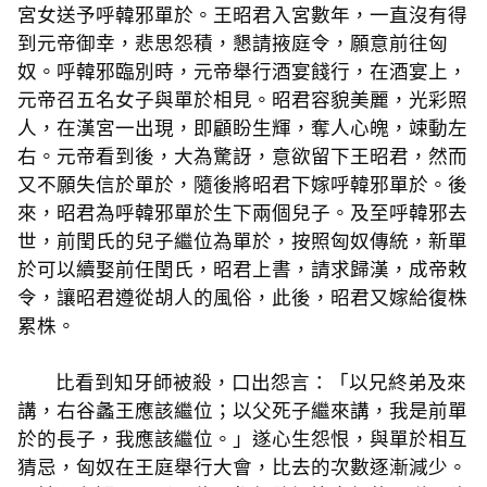
宮女送予呼韓邪單於。王昭君入宮數年，一直沒有得
到元帝御幸，悲思怨積，懇請掖庭令，願意前往匈
奴。呼韓邪臨別時，元帝舉行酒宴餞行，在酒宴上，
元帝召五名女子與單於相見。昭君容貌美麗，光彩照
人，在漢宮一出現，即顧盼生輝，奪人心魄，竦動左
右。元帝看到後，大為驚訝，意欲留下王昭君，然而
又不願失信於單於，隨後將昭君下嫁呼韓邪單於。後
來，昭君為呼韓邪單於生下兩個兒子。及至呼韓邪去
世，前閏氏的兒子繼位為單於，按照匈奴傳統，新單
於可以續娶前任閏氏，昭君上書，請求歸漢，成帝敕
令，讓昭君遵從胡人的風俗，此後，昭君又嫁給復株
累株。
比看到知牙師被殺，口出怨言：「以兄終弟及來
講，右谷蠡王應該繼位；以父死子繼來講，我是前單
於的長子，我應該繼位。」遂心生怨恨，與單於相互
猜忌，匈奴在王庭舉行大會，比去的次數逐漸減少。