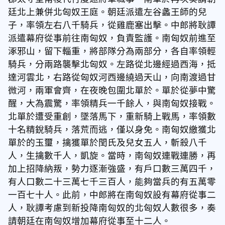
廷北上兼併北匈奴王庭。朝廷派遣左谷蠡王師的兒
子，率領左右八千騎兵，從雞鹿塞出擊。中郎將耿譚
派遣幕府從事前往南匈奴，負責監護。南匈奴前進至
涿邪山，留下輜重，將部隊分為兩部分，各自率領輕
騎兵，分兩路襲擊北匈奴。左路從北邊經過西海，抵
達河雲北，右路從匈奴河西邊繞過天山，向南渡過甘
微河，兩軍會齊，在夜晚包圍北單於。單於從夢中驚
醒，大為震驚，率領精兵一千餘人，與南匈奴接戰。
北單於遭受重創，墜落馬下，重新騎上戰馬，率領數
十名精銳騎兵，落荒而逃，僅以身免。南匈奴繳獲北
單於的玉璽，擒獲單於閏氏及兒女五人，斬殺八千
人，生擒數千人，凱旋。當時，南匈奴連戰連勝，再
加上招降納叛，勢力逐漸強盛，有戶口數三萬四千，
有人口數二十三萬七千三百人，能夠當兵的有五萬零
一百七十人。此前，中郎將在南匈奴設有幕府從事二
人，耿譚考慮到新投降南匈奴的北匈奴人數很多，奏
請朝廷在南匈奴增加幕府從事至十二人。