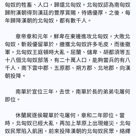
匈奴的牲畜、人口，歸還北匈奴。北匈奴認為南匈奴
歸附漢朝得到漢廷的豐厚賞賜，待遇優厚，之後，每
年歸降漢朝的北匈奴，都有數千人。
章帝章和元年，鮮卑在東邊進攻北匈奴，大敗北
匈奴，斬殺優留單於，繳獲北匈奴許多毛皮，而後撤
軍。北匈奴王庭頓時大亂。屈蘭、儲卑、胡都須等五
十八個北匈奴部落，有二十萬人口，能夠當兵的有八
千人，南下雲中郡、五原郡、朔方郡、北地郡，向漢
朝投降。
南單於宣位三年，去世，南單於長的弟弟屯屠何
即位。
休蘭屍逐侯鞮單於屯屠何，章和二年即位。當
時，北匈奴已經大亂，再加上草原上出現蝗災，北匈
奴民眾陷入飢困，前來投​​降漢朝的北匈奴民眾，絡繹