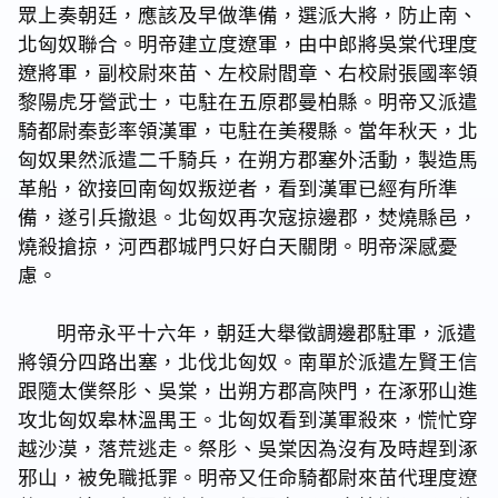
眾上奏朝廷，應該及早做準備，選派大將，防止南、
北匈奴聯合。明帝建立度遼軍，由中郎將吳棠代理度
遼將軍，副校尉來苗、左校尉閻章、右校尉張國率領
黎陽虎牙營武士，屯駐在五原郡曼柏縣。明帝又派遣
騎都尉秦彭率領漢軍，屯駐在美稷縣。當年秋天，北
匈奴果然派遣二千騎兵，在朔方郡塞外活動，製造馬
革船，欲接回南匈奴叛逆者，看到漢軍已經有所準
備，遂引兵撤退。北匈奴再次寇掠邊郡，焚燒縣邑，
燒殺搶掠，河西郡城門只好白天關閉。明帝深感憂
慮。
明帝永平十六年，朝廷大舉徵調邊郡駐軍，派遣
將領分四路出塞，北伐北匈奴。南單於派遣左賢王信
跟隨太僕祭肜、吳棠，出朔方郡高陝門，在涿邪山進
攻北匈奴皋林溫禺王。北匈奴看到漢軍殺來，慌忙穿
越沙漠，落荒逃走。祭肜、吳棠因為沒有及時趕到涿
邪山，被免職抵罪。明帝又任命騎都尉來苗代理度遼