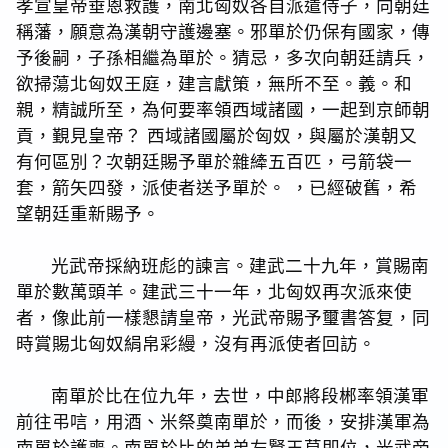
孝宣皇帝垂恩救護，南北匈奴各自派遣侍子，向朝廷
稱藩，願意為漢朝守護邊塞。邪單於仍保有國家，傳
予後嗣，子孫相繼為單於。猜忌，多次向朝廷請兵，
欲掃蕩北匈奴王庭，建言獻策，無所不至。義。和
親，精誠所至，為何要率領西域諸國，一起到京師朝
貢，覲見皇帝？ 西域諸國屬於匈奴，與屬於漢朝又
有何區別？次朝廷賜予單於雜縴五百匹，弓箭袋一
套，箭矢四發，派使者送予單於。 ，已經破舊，希
望朝廷重新賜予。
光武帝採納班彪的諫言。建武二十九年，賞賜南
單於數萬頭羊。建武三十一年，北匈奴再次派來使
者，像此前一樣懇請皇帝，光武帝賜予璽書答复，同
時賞賜北匈奴絹帛彩縵，沒有再派使者回訪。
南單於比在位九年，去世，中郎將段郴率領漢軍
前往弔唁，用酒、米祭奠南單於，而後，安排漢軍為
南單於護喪。南單於比的弟弟左賢王莫即位，光武帝