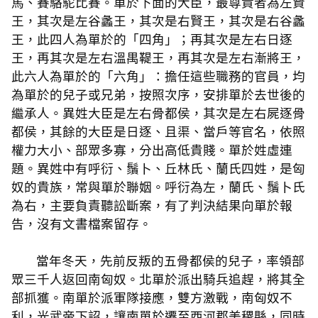
馬、賽駱駝比賽。單於下面的大臣，最尊貴者為左賢
王，其次是左谷蠡王，其次是右賢王，其次是右谷蠡
王，此四人為單於的「四角」；再其次是左右日逐
王，再其次是左右溫禺鞮王，再其次是左右漸將王，
此六人為單於的「六角」：擔任這些職務的官員，均
為單於的兒子或兄弟，按照次序，安排單於去世後的
繼承人。異姓大臣是左右骨都侯，其次是左右屍逐骨
都侯，其餘的大臣是日逐、且渠、當戶等官名，依照
權力大小、部眾多寡，分出高低貴賤。單於姓虛連
題。異姓中有呼衍、鬚卜、丘林氏、蘭氏四姓，是匈
奴的貴族，常與單於聯姻。呼衍為左，蘭氏、鬚卜氏
為右，主要負責聽訟斷案，有了判決結果向單於報
告，沒有文書檔案留存。
當年冬天，先前反叛的五骨都侯的兒子，率領部
眾三千人返回南匈奴。北單於派出騎兵追趕，將其全
部抓獲。南單於派軍隊接應，雙方激戰，南匈奴不
利，光武帝下詔，讓南單於遷至西河郡美稷縣，同時