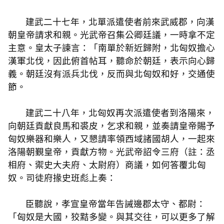
建武二十七年，北單派遣使者前來武威郡，向漢
朝皇帝請求和親。光武帝召集公卿廷議，一時拿不定
主意。皇太子諫言：「南單於新近歸附，北匈奴擔心
漢軍北伐，因此俯首帖耳，聽命於朝廷，表示向心歸
義。朝廷沒有派兵北伐，反而與北匈奴和好，交通使
節。
建武二十八年，北匈奴再次派遣使者到洛陽來，
向朝廷貢獻良馬和裘皮，乞求和親，並奏請皇帝賜予
匈奴樂器和樂人，又懇請率領西域諸國胡人，一起來
洛陽朝覲皇帝，貢獻方物。光武帝詔令三府（註：丞
相府、禦史大夫府、太尉府）商議，如何答覆北匈
奴。司徒府掾史班彪上奏：
臣聽說，孝宣皇帝當年告誡邊郡太守、都尉：
「匈奴是大國，狡黠多變。與其交往，可以更多了解