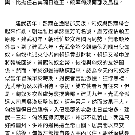
輿，比擔任右薁鞬日逐王，統率匈奴南部及烏桓。
建武初年，彭寵在漁陽郡反叛，匈奴與彭寵聯合
起來作亂，朝廷暫且承認盧芳的名號，盧芳遂佔領五
原郡。建武初年，朝廷忙於安定國內局勢，無暇顧及
外事。到了建武六年，光武帝詔令歸德侯劉颯出使匈
奴，匈奴也派來使者向朝廷貢獻財物，朝廷又派中郎
將韓統回訪，賞賜匈奴金幣，恢復與匈奴的友好關
係。然而，單於卻變得驕橫起來，認為今天的匈奴好
似當年冒頓單於時期，對使者言語傲慢，狂悖無禮，
光武帝仍然以禮相待。最初，雙方使者互有往來，但
是，匈奴多次與盧芳襲擾邊郡。建武九年，光武帝派
遣大司馬吳漢反擊匈奴，經年累月，然而效果不大，
匈奴變得日益驕橫，入侵邊郡的次數也日益增多。建
武十三年，匈奴寇掠河東郡，州郡不能製止。朝廷只
好將幽州、併州的邊民遷至常山關、居庸關以東安
置。隨後，匈奴左部擅自遷入塞內居住。朝廷深感憂