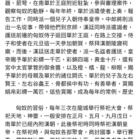
器、箭弩，在南單於王庭附近駐紮，參與審理案件，
觀察匈奴的動靜。每年年終，單於派遣使者上奏，報
告工作，同時派一個兒子入朝侍奉皇帝。中郎將則派
出一名從事，帶領他們到京師，漢廷同時派遣謁者，
護送前邊的匈奴侍子返回單於王庭，在路上交接。侍
子和使者在元旦這一天參加朝賀，祭拜漢朝陵寢祠
廟，而後，漢廷送走單於使者，派一名諡者護送，皇
帝賜予單於彩縹一千匹，彩錦四端，黃金十斤，還有
宮中太官掌管的御食醬，以及橙、橘、龍、柳眼。賜
予單於的母親及單於的諸位閼氏、單於的兒子及左右
賢王、左右谷蠡王、骨都侯中有功、有善舉者，賞賜
絹帛彩縹一萬匹。這些賞賜，成為每年的常例。歷史
匈奴的習俗，每年三次在龍城舉行祭祀大會，祭
祀天地、神靈，一般安排在正月、五月、九月戊日。
南單於已經內附漢朝，此後祭祀時同時祭祀漢朝皇
帝，在祭祀時，與匈奴各部聚會，商討國事，舉行賽