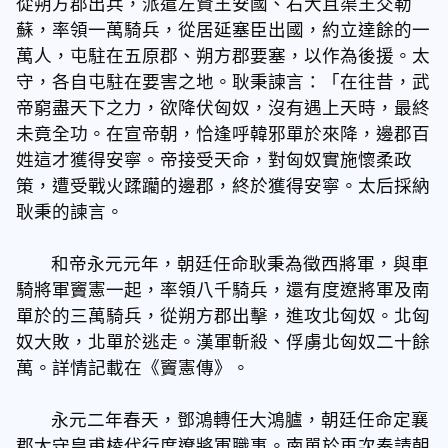
從朔方郡出兵，派遣左賢王安國、右大且渠王交勒
蘇，率領一萬騎兵，從居延塞臣出國，約立達餘的一
萬人，屯駐在五原郡、朔方郡要塞，以作為後援。太
守，各自屯駐在要害之地。耿秉諫言：「在往昔，武
帝窮盡天下之力，欲降伏匈奴，沒有遇上天時，最終
未竟全功。在宣帝朝，恰逢呼韓邪單於來降，邊郡百
姓這才獲得安寧。帝接受天命，對匈奴實施懷柔政
策，遭受戰火蹂躪的邊郡，終於獲得安寧。太后採納
耿秉的諫言。
和帝永元元年，朝廷任命耿秉為徵西將軍，與車
騎將軍竇憲一起，率領八千騎兵，還有度遼將軍及南
單於的三萬騎兵，從朔方郡出擊，進攻北匈奴。北匈
奴大敗，北單於逃走。漢軍斬殺、俘虜北匈奴二十餘
萬。詳情記載在《竇憲傳》。
永元二年春天，鄧鴻轉任大鴻臚，朝廷任命定襄
郡太守皇甫棱代行度遼將軍職事。南單於再次奏請朝