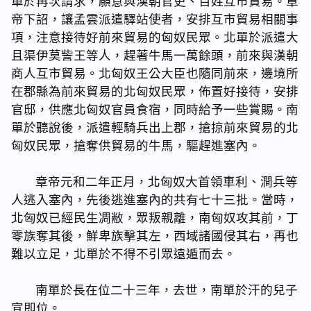
單於再次請求，願意與漢朝官吏、百姓互市貿易。章
帝下詔，讓孟雲派遣驛站使者，安排互市貿易相關事
項，注意接待好前來貿易的匈奴民眾。北單於派遣大
且渠伊莫訾王等人，趕著牛馬一萬餘頭，前來與漢朝
商人互市貿易。北匈奴王公大臣也隨同前來，邊境所
在郡縣為前來貿易的北匈奴民眾，佈置好接待，安排
官邸，供應北匈奴官員食宿，同時給予一些賞賜。南
單於聽說後，派遣輕騎兵出上郡，搶掠前來貿易的北
匈奴民眾，搶奪供貿易的牛馬，驅趕進塞內。
章帝元和二年正月，北匈奴大首領車利、澗兵等
人逃入塞內，先後逃進塞內的共有七十三批。當時，
北匈奴已經民生凋敝，眾叛親離，南匈奴攻其前，丁
零族奪其後，鮮卑族擊其左，西域諸國侵其右，再也
難以立足，北單於不得不引眾遠遁而去。
南單於長在位二十三年，去世，南單於汗的兒子
宣即位。