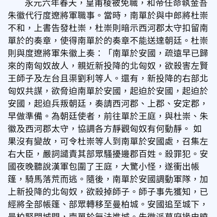
永元六年春天，皇甫棱被免職，和帝任命執金吾
朱徽代行度遼將軍職事。當時，南單於與中郎將杜崇
不和，上書告發杜崇，杜崇則暗示西河郡太守扣留南
單於的奏章，使得南單於的奏章不能送達朝廷。杜崇
則與度遼將軍朱徽上奏：「南單於安國，疏遠早已歸
來的南匈奴故人，親近新投降的北匈奴，欲殺害左賢
王師子及左台且渠劉利等人。還有，新投降的右部北
匈奴共謀，欲脅迫南單於安國，起迫於安國，起迫於
安國，起迫兵叛朝廷，奏請西河郡、上郡、安定郡，
早做準備。為朝廷使者，前往單於王庭，與杜崇、朱
徽及西河郡太守，協調各方靜觀匈奴有何動靜。 如
果沒有變故，可令杜崇等人到南單於安國處，召集左
右大臣，嚴詞譴責其部眾騷擾邊郡百姓。殺罪犯。安
國夜晚聽說漢軍包圍了王庭，大驚小怪，遂衝出帳
篷，騎馬落荒而逃。隨後，南單於安國調動軍隊，加
上新投降的北匈奴，欲殺掉師子。師子事先獲知，已
經將全部帳篷、部眾轉移至曼柏城。安國追至城下，
曼柏緊閉城門，南單於無法進城。朱徽派幕府掾史曉