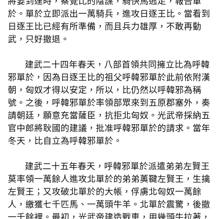
將要到達時，察覺比的陰謀，騎快馬逃走，報告單
於。單於立即派出一萬騎兵，進攻日逐王比。當看到
日逐王比已經有所準備，而且兵力雄厚，不敢再動
武，只好撤退。
建武二十四年春天，八部首領共同擁立比為呼韓
邪單於，因為日逐王比的祖父呼韓邪單於此前依附漢
朝，匈奴才得以安定，所以，比仍然以呼韓邪為稱
號。之後，呼韓邪單於率領部眾來到五原郡塞外，奏
請朝廷，願意充當薩臣，抗拒北匈奴。光武帝採納五
官中郎將耿國的建議，批准呼韓邪單於的請求。當年
冬天，比自立為呼韓邪單於。
建武二十五年春天，呼韓邪單於派遣弟弟左賢王
莫率領一萬餘人進攻北單於的弟弟薁鞬左賢王，生擒
左賢王；又攻破北單於的大帳，俘虜北匈奴一萬餘
人，繳獲七千匹馬、一萬頭牛羊。北單於震驚，後撤
一千餘裡。最初，光武帝建造戰車，用幾頭牛拉著，