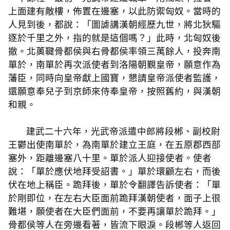
上面建有敵樓，佈置在邊塞，以此防禦匈奴。當時的
人見到後，都說：「圖謔講漢朝經歷九世，將北狄驅
逐於千里之外，指的就是這個嗎？」此時，北匈奴後
撤。北薁鞬骨都侯與右骨都侯率領三萬餘人，投奔南
單於，南單於再次派使者到洛陽朝覲皇帝，願意作為
藩臣，同時向皇帝獻上國寶，懇請皇帝派使者監護，
還願意奉兒子到京師來侍奉皇帝，按照舊約，與漢朝
和親。
建武二十六年，光武帝派遣中郎將段郴、副校尉
王鬱出使南單於，為南單於建立王庭，在五原郡西部
塞外，距離邊塞八十里。單於派人迎接使者。使者
說：「單於應伏地拜受詔書。」單於環顧左右，而後
伏在地上稱臣。跪拜後，單於令翻譯告訴使者：「單
於剛即位，在左右大臣面前跪拜漢朝使者，面子上很
難堪，願使者在大臣們面前，不要再讓單於跪拜。」
骨都侯等人在旁邊看著，皆流下眼淚。段郴等人返回