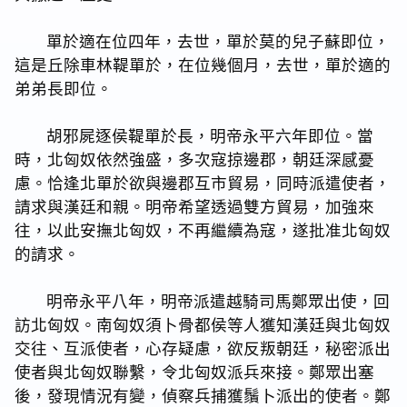
單於適在位四年，去世，單於莫的兒子蘇即位，
這是丘除車林鞮單於，在位幾個月，去世，單於適的
弟弟長即位。
胡邪屍逐侯鞮單於長，明帝永平六年即位。當
時，北匈奴依然強盛，多次寇掠邊郡，朝廷深感憂
慮。恰逢北單於欲與邊郡互市貿易，同時派遣使者，
請求與漢廷和親。明帝希望透過雙方貿易，加強來
往，以此安撫北匈奴，不再繼續為寇，遂批准北匈奴
的請求。
明帝永平八年，明帝派遣越騎司馬鄭眾出使，回
訪北匈奴。南匈奴須卜骨都侯等人獲知漢廷與北匈奴
交往、互派使者，心存疑慮，欲反叛朝廷，秘密派出
使者與北匈奴聯繫，令北匈奴派兵來接。鄭眾出塞
後，發現情況有變，偵察兵捕獲鬚卜派出的使者。鄭