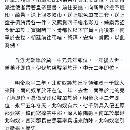
派遣使者帶著皇帝璽書，前往安撫，向新單於授予璣
印、綺帶，送上冠冕幘巾，送上綛色單衣三套，送上
童子佩綺帶各一件，又賜賞四千綹帛彩刀、綺粲帶詔
令新單於：賞賜諸王、骨都侯以下官員。再後來，南
單於去世，朝廷前往弔唁、祭拜，安撫、賞賜，以此
為例。
丘浮尤鞮單於莫，中元元年即位，一年後去世，
弟弟汗即位。伊伐於慮鞮單於汗，中元二年即位。
明帝永平二年，北匈奴護於丘率領部眾一千餘人
來降。南匈奴單於汗在位二年，去世，南單於比的兒
子適即位。翕僮屍逐侯鞮單於適，明帝永平二年即
位。永平五年冬天，北匈奴有六、七千騎兵入侵五原
郡要塞，繼而寇掠雲中郡，深入原陽縣。南單於擊退
北匈奴，西河郡長史馬襄率兵趕來助陣，北匈奴遂引
兵撤退。歷史