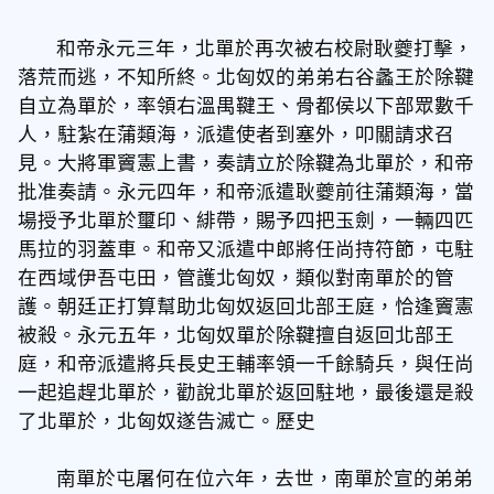
和帝永元三年，北單於再次被右校尉耿夔打擊，
落荒而逃，不知所終。北匈奴的弟弟右谷蠡王於除鞬
自立為單於，率領右溫禺鞬王、骨都侯以下部眾數千
人，駐紮在蒲類海，派遣使者到塞外，叩關請求召
見。大將軍竇憲上書，奏請立於除鞬為北單於，和帝
批准奏請。永元四年，和帝派遣耿夔前往蒲類海，當
場授予北單於璽印、緋帶，賜予四把玉劍，一輛四匹
馬拉的羽蓋車。和帝又派遣中郎將任尚持符節，屯駐
在西域伊吾屯田，管護北匈奴，類似對南單於的管
護。朝廷正打算幫助北匈奴返回北部王庭，恰逢竇憲
被殺。永元五年，北匈奴單於除鞬擅自返回北部王
庭，和帝派遣將兵長史王輔率領一千餘騎兵，與任尚
一起追趕北單於，勸說北單於返回駐地，最後還是殺
了北單於，北匈奴遂告滅亡。歷史
南單於屯屠何在位六年，去世，南單於宣的弟弟