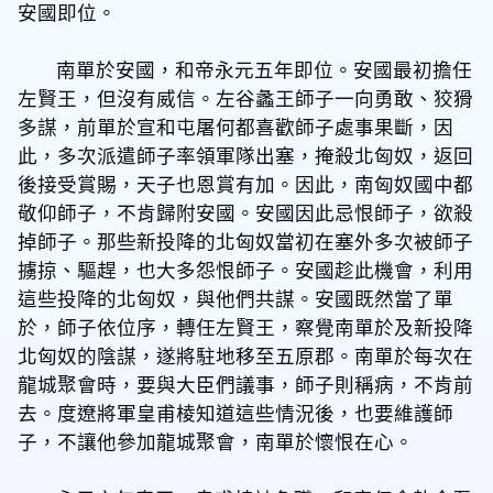
安國即位。
南單於安國，和帝永元五年即位。安國最初擔任
左賢王，但沒有威信。左谷蠡王師子一向勇敢、狡猾
多謀，前單於宣和屯屠何都喜歡師子處事果斷，因
此，多次派遣師子率領軍隊出塞，掩殺北匈奴，返回
後接受賞賜，天子也恩賞有加。因此，南匈奴國中都
敬仰師子，不肯歸附安國。安國因此忌恨師子，欲殺
掉師子。那些新投降的北匈奴當初在塞外多次被師子
擄掠、驅趕，也大多怨恨師子。安國趁此機會，利用
這些投降的北匈奴，與他們共謀。安國既然當了單
於，師子依位序，轉任左賢王，察覺南單於及新投降
北匈奴的陰謀，遂將駐地移至五原郡。南單於每次在
龍城聚會時，要與大臣們議事，師子則稱病，不肯前
去。度遼將軍皇甫棱知道這些情況後，也要維護師
子，不讓他參加龍城聚會，南單於懷恨在心。