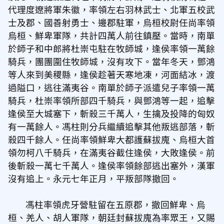
代理度遼將軍朱徽，率領左右羽林武士、北軍五校武
士及郡、國善射勇士、邊郡駐軍，烏桓校尉任尚率領
烏桓、鮮卑軍隊，共計四萬人前往鎮壓。當時，南單
於師子和中郎將杜崇屯駐在牧師城，逢侯率領一萬餘
騎兵，團團圍住牧師城，沒有攻下。當年冬天，鄧鴻
等人來到美稷縣，逢侯趁著天寒地凍，河面結冰，渡
過隘口，逃往滿夷谷。南單於師子派遣兒子率領一萬
騎兵，杜崇率領所部四千騎兵，與鄧鴻等一起，追擊
逢侯至大城塞下，斬殺三千萬人，生擒及投降的匈奴
有一萬餘人。馮柱則分兵繼續追擊其他叛逃部落，斬
殺四千餘人。任尚率領鮮卑大都護蘇拔廆、烏桓大首
領勿柯八千騎兵，在滿夷谷截住逢侯，大敗逢侯。前
後斬殺一萬七千萬人。逢侯率領餘部逃出塞外，漢軍
沒有追上。永元七年正月，平叛部隊撤回。
馮柱率領虎牙營駐留在五原郡，撤回鮮卑、烏
桓、羌人、胡人軍隊，朝廷封蘇拔廆為率眾王，又賜