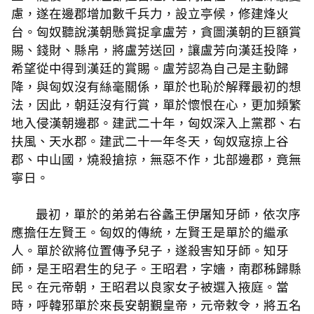
慮，遂在邊郡增加數千兵力，設立亭候，修建烽火
台。匈奴聽說漢朝懸賞捉拿盧芳，貪圖漢朝的巨額賞
賜、錢財、縣帛，將盧芳送回，讓盧芳向漢廷投降，
希望從中得到漢廷的賞賜。盧芳認為自己是主動歸
降，與匈奴沒有絲毫關係，單於也恥於解釋最初的想
法，因此，朝廷沒有行賞，單於懷恨在心，更加頻繁
地入侵漢朝邊郡。建武二十年，匈奴深入上黨郡、右
扶風、天水郡。建武二十一年冬天，匈奴寇掠上谷
郡、中山國，燒殺搶掠，無惡不作，北部邊郡，竟無
寧日。
最初，單於的弟弟右谷蠡王伊屠知牙師，依次序
應擔任左賢王。匈奴的傳統，左賢王是單於的繼承
人。單於欲將位置傳予兒子，遂殺害知牙師。知牙
師，是王昭君生的兒子。王昭君，字嬙，南郡秭歸縣
民。在元帝朝，王昭君以良家女子被選入掖庭。當
時，呼韓邪單於來長安朝覲皇帝，元帝敕令，將五名