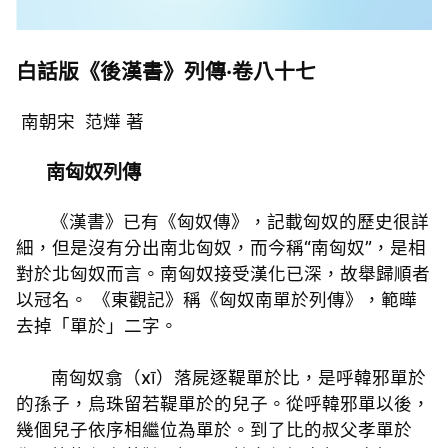
白話版《後漢書》列傳·卷八十七
南朝宋 范燁 著
南匈奴列傳
《漢書》已有《匈奴傳》，記載匈奴的歷史很詳
細，但是沒有分出南北匈奴，而今稱“南匈奴”，是相
對於北匈奴而言。南匈奴接受漢化已深，故舉歸順者
以冠名。 《東觀記》稱《匈奴南單於列傳》，範曄
去掉「單於」二字。
南匈奴翕（xī）落屍逐鞮單於比，是呼韓邪單於
的孫子，烏珠留若鞮單於的兒子。從呼韓邪單以後，
幾個兒子依序相繼位為單於。到了比的叔父孝單於