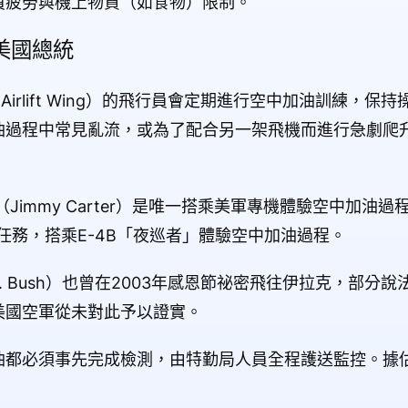
員疲勞與機上物資（如食物）限制。
美國總統
 Airlift Wing）的飛行員會定期進行空中加油訓練，
油過程中常見亂流，或為了配合另一架飛機而進行急劇爬
immy Carter）是唯一搭乘美軍專機體驗空中加油過
任務，搭乘E-4B「夜巡者」體驗空中加油過程。
W. Bush）也曾在2003年感恩節祕密飛往伊拉克，部分
美國空軍從未對此予以證實。
油都必須事先完成檢測，由特勤局人員全程護送監控。據