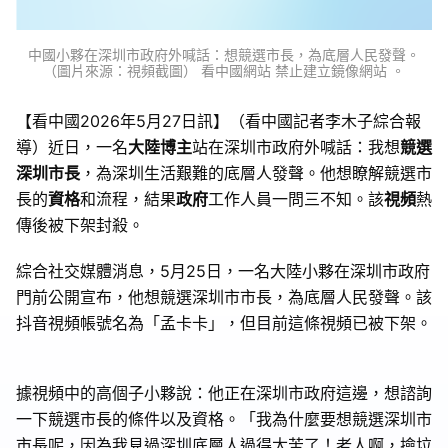
中國小夥在深圳市政府外喊話：想競選市長，為底層人民發聲。
（圖片來源：視頻截圖） 看中國網站 禁止建立鏡像網站 。
【看中國2026年5月27日訊】（看中國記者李木子綜合報
導）近日，一名
大陸博主
站在深圳市政府外喊話：我想
競選
深圳市長
，為深圳生活艱難的底層人發聲。他想瞭解競選市
長的
資格
和流程，結果
政府
工作人員一問三不知。該
視頻
熱
傳後被下架封殺。
綜合社交媒體消息，5月25日，一名大陸小夥在深圳市政府
門前公開宣布，他想競選深圳市市長，為底層人民發聲。該
抖音視頻帳號名為「孟卡卡」，但目前這條視頻已被下架。
據視頻中的高個子小夥說：他正在深圳市政府這邊，想諮詢
一下競選市長的條件以及資格。「我為什麼要想競選深圳市
市長呢，因為我見過深圳底層人過得太苦了！老人啊，撿垃