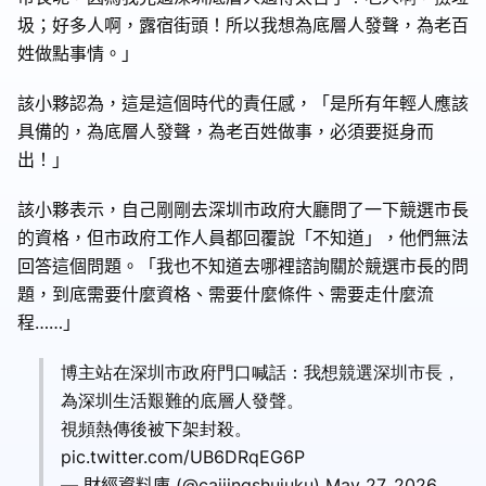
圾；好多人啊，露宿街頭！所以我想為底層人發聲，為老百
姓做點事情。」
該小夥認為，這是這個時代的責任感，「是所有年輕人應該
具備的，為底層人發聲，為老百姓做事，必須要挺身而
出！」
該小夥表示，自己剛剛去深圳市政府大廳問了一下競選市長
的資格，但市政府工作人員都回覆說「不知道」，他們無法
回答這個問題。「我也不知道去哪裡諮詢關於競選市長的問
題，到底需要什麼資格、需要什麼條件、需要走什麼流
程……」
博主站在深圳市政府門口喊話：我想競選深圳市長，
為深圳生活艱難的底層人發聲。
視頻熱傳後被下架封殺。
pic.twitter.com/UB6DRqEG6P
— 財經資料庫 (@caijingshujuku) May 27, 2026