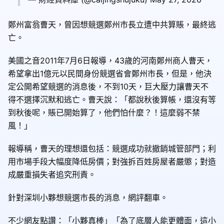
鄭州富翁曹天，曾因想競選鄭州市長立遭中共算賬，最終逃
亡。
美國之音2011年7月6日報導，43歲的河南鄭州商人曹天，
希望拿出1億元以民間身份競選省會鄭州市長，但是，他決
定公開希望競選的消息後，不到10天，巨大壓力讓曹天不
得不選擇沉默和逃亡。曹天說：「都說秋後算帳，還沒有等
到秋後呢，賬已開始算了，他們怕什麼？！這麼弱不禁
風！」
報導稱，曹天的理想還包括：競選成功就撤銷城管部門；利
用市場手段大幅度降低房價；對強拆百姓房屋者嚴懲；對造
成嚴重損失者追究刑責。
針對深圳小夥想競選市長的消息，網評翻車。
不少網友點讚：「小夥真棒」「為了底層人能更體面，這小