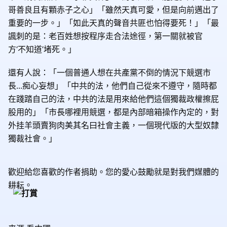
哥善良且有顆赤子之心」「雖然天真可愛，但是向前邁出了
重要的一步。」「如此天真的聲音共匪也怕得要死！」「最
諷刺的是：老百姓想按程序走合法途徑，第一關就被官
方‘不知道’堵死。」
還有人說：「一個普通人想在共產黨不倒的情況下競選市
長...痴心妄想」「中共的法，他們自己從來不遵守，隨時都
在踐踏自己的法，中共的法是用來給他們這個獨裁政權擦屁
股用的」「市長哪裡用競選，都是內部暗箱操作內定的，對
外挂羊頭賣狗肉美其名曰社會主義，一個現代版的大型奴隸
獨裁社會。」
歡迎給您喜歡的作者捐助。您的愛心鼓勵就是對我們媒體的
耕耘。