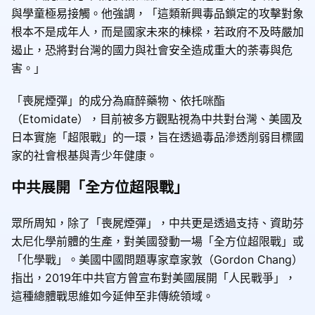
與學童極易接觸。他強調，「這類新興毒品鎖定的攻擊對象
根本不是成年人，而是國家未來的棟樑，若政府不及時嚴加
遏止，恐將對台灣的國力與社會安全造成重大的荼毒與危
害。」
「喪屍煙彈」的成分為麻醉藥物、依托咪酯
（Etomidate），目前被多方觀點視為中共對台灣、美國及
日本實施「超限戰」的一環，旨在透過毒品滲透削弱目標國
家的社會根基與青少年健康。
中共展開「全方位超限戰」
眾所周知，除了「喪屍煙彈」，中共更是透過支持、資助芬
太尼化學前體的生產，對美國發動一場「全方位超限戰」或
「化學戰」。美國中國問題專家章家敦（Gordon Chang）
指出，2019年中共官方曾宣布對美國展開「人民戰爭」，
這種總體戰思維如今延伸至非傳統領域。