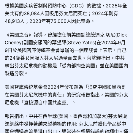
根據美國疾病管制與預防中心（CDC）的數據，2025年全
美共有約38,084人因吸用芬太尼而死亡；2024年則有
48,913人；2023年有75,000人因此喪命。
《美國之音》報導，曾經擔任前美國副總統迪克·切尼(Dick
Cheney)副國安顧問的葉望輝(Steve Yates)在2024年9月
9日於美國智庫傳統基金會舉辦的一個座談會上表示，自己
的24歲養女因吸入芬太尼過量而去世。葉望輝指出，中共
輸出芬太尼危機的動機是「從內部掏空美國」並在美國國內
製造分裂。
美國智庫傳統基金會2024年發布題為「追究中國和墨西哥
在美國芬太尼危機中的責任」的研究報告指出，美國的芬太
尼危機「直接源自中國共產黨」。
報告指出，中共在西半球(美國、墨西哥和加拿大)芬太尼販
運網絡中發揮著越來越積極的作用: 芬太尼前體化學品從中
國會通過⾼流量港⼝出⼝，通常裝在標籤錯誤的貨櫃中。運