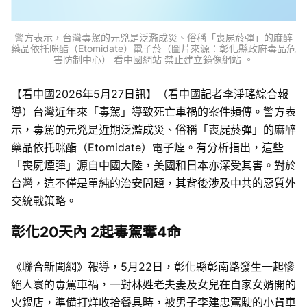
警方表示，台灣毒駕的元兇是泛濫成災、俗稱「喪屍菸彈」的麻醉
藥品依托咪酯（Etomidate）電子菸（圖片來源：彰化縣政府毒品危
害防制中心） 看中國網站 禁止建立鏡像網站 。
【看中國2026年5月27日訊】（看中國記者李淨瑤綜合報
導）台灣近年來「毒駕」導致死亡車禍的案件頻傳。警方表
示，毒駕的元兇是近期泛濫成災、俗稱「喪屍菸彈」的麻醉
藥品依托咪酯（Etomidate）電子煙。有分析指出，這些
「喪屍煙彈」源自中國大陸，美國和日本亦深受其害。對於
台灣，這不僅是單純的治安問題，其背後涉及中共的惡質外
交統戰策略。
彰化20天內 2起毒駕奪4命
《聯合新聞網》報導，5月22日，彰化縣彰南路發生一起慘
絕人寰的毒駕車禍，一對林姓老夫妻及女兒在自家女婿開的
火鍋店，準備打烊收拾餐具時，被男子李建忠駕駛的小貨車