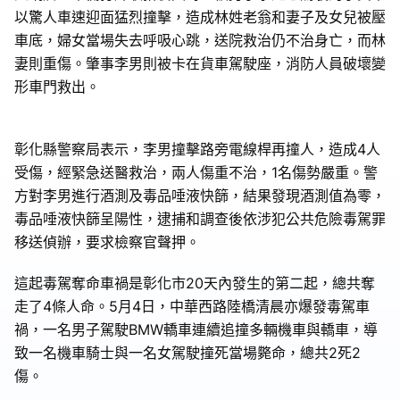
以驚人車速迎面猛烈撞擊，造成林姓老翁和妻子及女兒被壓
車底，婦女當場失去呼吸心跳，送院救治仍不治身亡，而林
妻則重傷。肇事李男則被卡在貨車駕駛座，消防人員破壞變
形車門救出。
彰化縣警察局表示，李男撞擊路旁電線桿再撞人，造成4人
受傷，經緊急送醫救治，兩人傷重不治，1名傷勢嚴重。警
方對李男進行酒測及毒品唾液快篩，結果發現酒測值為零，
毒品唾液快篩呈陽性，逮捕和調查後依涉犯公共危險毒駕罪
移送偵辦，要求檢察官聲押。
這起毒駕奪命車禍是彰化市20天內發生的第二起，總共奪
走了4條人命。5月4日，中華西路陸橋清晨亦爆發毒駕車
禍，一名男子駕駛BMW轎車連續追撞多輛機車與轎車，導
致一名機車騎士與一名女駕駛撞死當場斃命，總共2死2
傷。