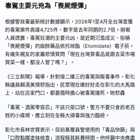
毒駕主要元兇為「喪屍煙彈」
根據警政署最新統計數據顯示，2026年1至4月全台灣查獲
的毒駕案件高達4,725件，數字是去年同期的2.7倍。辦案
人員透露，毒駕狂潮的主要元凶，是近期氾濫成災、俗稱
「喪屍煙彈」的麻醉藥品依托咪酯（Etomidate）電子菸。
有痛失親友的家屬悲憤質問「現在台灣買毒品是跟去菜市場
買菜一樣，都沒人管了嗎？」。
《三立新聞》報導，針對接二連三的毒駕與販毒事件，彰化
縣議員賴清美憤怒指出，民眾現在連好好走在彰化的大馬路
上、站在店家門口，都要隨時擔心被毒駕撞死。她怒轟
「毒駕、酒駕零容忍」不該只是口號，警方不要只會抓老百
姓的小違規，應立刻在全縣大掃毒與強力臨檢。
彰化市長林世賢表示，目前基層員警使用的「毒品快篩」與
「口腔黏膜塗抹檢查」流程極其耗費時間。他呼籲中央應盡