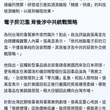
速編列預算，研發或引進如酒測器般「精進、快速」的科技
檢測機制，以達到嚇阻效果。
電子菸氾濫 背後涉中共統戰策略
為何台灣的毒駕案件突然飆升？對此，政治評論員張禹宣在
自媒體揭露驚人內幕。張禹宣表示，「依托咪酯電子菸的氾
濫，不僅是單純的治安問題，其背後涉及中共的惡質外交統
戰策略。」
他指出，這種新型毒品過去就曾肆虐美國西岸及日本琉球，
更有親友在美國洛杉磯目睹整個社區因毒品淪為「喪屍之
城」，治安敗壞到上演「零元購」亂象，宛如人間地獄。張
禹宣表示，由於美國目前正進行嚴厲的貿易邊境查緝，導致
該毒品在美銷路受阻，極大份額因此轉向台灣市場。
針對台灣近期吸毒者與毒駕案例劇增，張禹宣憂心地說，這
種「喪屍煙彈」因為價格低廉、取得管道隱密，導致青少年