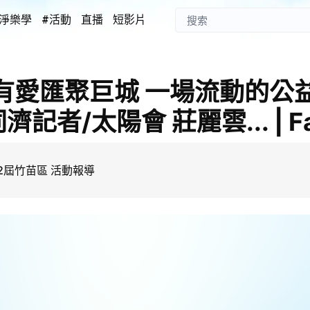
淨樂學
#活動
直播
短影片
濟有愛匯聚巨城 一場流動的公
記者/太陽會 莊麗雲... | Fa
2屆竹苗區 活動報導