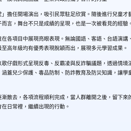
堂」擔任開場演出，吸引民眾駐足欣賞。隨後進行兒童才
子而言，舞台不只是成績的呈現，也是一次被看見的經驗
童在各項目中展現亮眼表現。無論國語、客語、台語演講
級至高年級均有優秀表現脫穎而出，展現多元學習成果。
以歌仔戲形式呈現反毒、反霸凌與反詐騙議題，透過情境
，涵蓋兒少保護、毒品防制、防詐教育及防災知識，讓學
逐漸散去，各項流程順利完成，當人群離開之後，留下來
會在日常裡，繼續出現的行動。