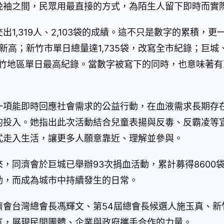
挽袖之間，民眾用最直接的方式，為陌生人留下即時而實
1,319人、2,103袋的成績。這不只是數字的累積，
域新高；新竹市單日總量達1,735袋，改寫全市紀錄；巨
大新竹地區單日最高紀錄。當數字被寫下的同時，也意味著
一項能即時回應社會需求的公益行動，在血液需求長期存
的投入。她指出此次活動結合兒童表揚與反毒、反霸凌等
式走入生活，讓更多人願意靠近、理解並參與。
，同濟會於巨城已舉辦93次捐血活動，累計募得8600
動，而成為城市中持續發生的日常。
濟會台灣總會長馮輝文、第54屆總會長候選人施玉真、新
氣，展現民間團體、企業與政府攜手合作的力量。