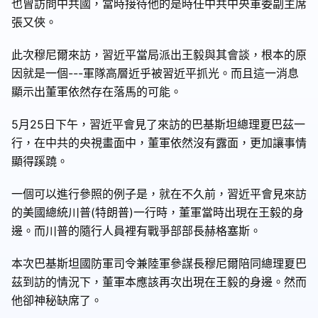
也曾訪問中共國，當時接待他的是時任中共中央軍委副主席
張又俠。
此次穆尼爾來訪，習近平當局派出王毅與其會談，根本的原
因就是一個---軍隊高層近乎被習近平抓光。而且這一消息
顯示出董軍依然存在落馬的可能。
5月25日下午，習近平會見了來訪的巴基斯坦總理夏巴茲一
行，在中共的央視畫面中，董軍依然沒有露面，更加讓事情
顯得蹊蹺。
一個可以進行參照的例子是，就在不久前，習近平會見來訪
的美國總統川普(特朗普)一行時，董軍當時出現在王毅的身
邊。而川普的隨行人員裡有戰爭部部長赫格塞斯。
本次巴基斯坦國防軍司令兼陸軍參謀長穆尼爾陪同總理夏巴
茲到訪的情況下，董軍本應該再次出現在王毅的身邊。然而
他卻神秘缺席了。