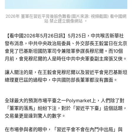
2026年 董軍在習近平背後臉色難看(圖片來源: 視頻截圖) 看中國網
站 禁止建立鏡像網站 。
【看中國2026年5月26日訊】5月25日，中共喉舌新華社
發布消息，中共中央政治局委員、外交部長王毅當日在北京
會見了巴基斯坦國防軍司令兼陸軍參謀長穆尼爾。而10個
月前，會見穆尼爾的人是時任中共中央軍委副主席張又俠。
讓人關注的是，在王毅會見穆尼爾以及習近平會見巴基斯坦
總理夏巴茲的過程中，中共國防部長董軍都沒有露面。
全球最大的預測市場平臺之一Polymarket上，人們除了對
「董軍的落馬」紛紛下注，對於「習近平下臺」這個話題，
交易量更是達到驚人的數字。
在市場參與者的眼中，「習近平會不會在內鬥中出局」與