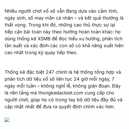
Nhiều người chơi xổ số vẫn đang dựa vào cảm tính,
ngày sinh, số may mắn cá nhân – và kết quả thường là
thất vọng. Trong khi đó, những cao thủ thực sự lại
tiếp cận bài toán này theo hướng hoàn toàn khác: họ
dùng thống kê XSMB để đọc hiểu xu hướng, phân tích
tần suất và xác định các con số có khả năng xuất hiện
cao nhất trong kỳ quay tiếp theo.
Thống kê đặc biệt 247 chính là hệ thống tổng hợp và
phân tích dữ liệu xổ số liên tục 24 giờ mỗi ngày, 7
ngày mỗi tuần – không nghỉ lễ, không gián đoạn. Đây
là nền tảng mà thongkedacbiet.com cung cấp cho
người chơi, giúp họ có trong tay bộ dữ liệu đầy đủ và
cập nhật nhất để đưa ra quyết định chính xác hơn.