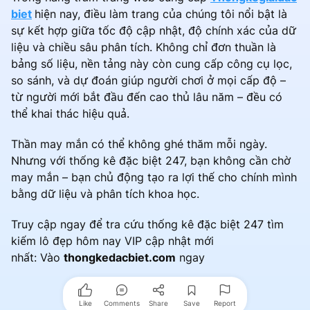
biet
hiện nay, điều làm trang của chúng tôi nổi bật là
sự kết hợp giữa tốc độ cập nhật, độ chính xác của dữ
liệu và chiều sâu phân tích. Không chỉ đơn thuần là
bảng số liệu, nền tảng này còn cung cấp công cụ lọc,
so sánh, và dự đoán giúp người chơi ở mọi cấp độ –
từ người mới bắt đầu đến cao thủ lâu năm – đều có
thể khai thác hiệu quả.
Thần may mắn có thể không ghé thăm mỗi ngày.
Nhưng với thống kê đặc biệt 247, bạn không cần chờ
may mắn – bạn chủ động tạo ra lợi thế cho chính mình
bằng dữ liệu và phân tích khoa học.
Truy cập ngay để tra cứu thống kê đặc biệt 247 tìm
kiếm lô đẹp hôm nay VIP cập nhật mới
nhất: Vào
thongkedacbiet.com
ngay
Like
Comments
Share
Save
Report