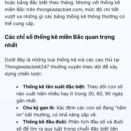
hoặc bảng đặc biệt theo tháng. Nhưng với thống kê
miền Bắc trên thongkedacbiet.com, mức độ chi tiết
vượt xa những gì các bảng thống kê thông thường có
thể cung cấp.
Các chỉ số thống kê miền Bắc quan trọng
nhất
Dưới đây là những loại thống kê mà các cao thủ tại
Thongkedacbiet247 thường xuyên theo dõi để xây
dựng chiến lược:
Thống kê tần suất đặc biệt:
Theo dõi con số
nào xuất hiện nhiều hay ít trong 30, 60, 90 ngày
gần nhất.
Chu kỳ gan lô:
Xác định các con số đang "nằm
im" bất thường, có khả năng sắp về.
Thống kê đầu đuôi:
Phân tích đầu số và đuôi
số để tìm ra quy luật trong chuỗi đặc biệt liên