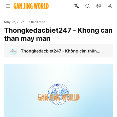
May 26, 2026
7 mins read
Thongkedacbiet247 - Khong can
than may man
Thongkedacbiet247 - Không cần thần
may mắn, chỉ cầ