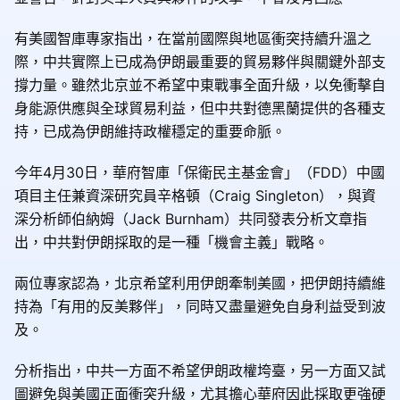
有美國智庫專家指出，在當前國際與地區衝突持續升溫之
際，中共實際上已成為伊朗最重要的貿易夥伴與關鍵外部支
撐力量。雖然北京並不希望中東戰事全面升級，以免衝擊自
身能源供應與全球貿易利益，但中共對德黑蘭提供的各種支
持，已成為伊朗維持政權穩定的重要命脈。
今年4月30日，華府智庫「保衛民主基金會」（FDD）中國
項目主任兼資深研究員辛格頓（Craig Singleton），與資
深分析師伯納姆（Jack Burnham）共同發表分析文章指
出，中共對伊朗採取的是一種「機會主義」戰略。
兩位專家認為，北京希望利用伊朗牽制美國，把伊朗持續維
持為「有用的反美夥伴」，同時又盡量避免自身利益受到波
及。
分析指出，中共一方面不希望伊朗政權垮臺，另一方面又試
圖避免與美國正面衝突升級，尤其擔心華府因此採取更強硬