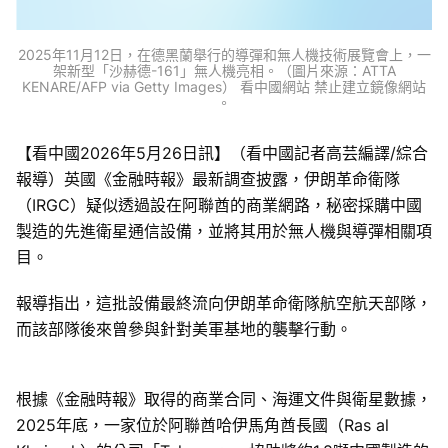
2025年11月12日，在德黑蘭舉行的導彈和無人機技術展覽會上，一
架新型「沙赫德-161」無人機亮相。（圖片來源：ATTA
KENARE/AFP via Getty Images） 看中國網站 禁止建立鏡像網站
。
【看中國2026年5月26日訊】（看中國記者高芸編譯/綜合
報導）英國《金融時報》最新調查披露，伊朗革命衛隊
（IRGC）疑似透過設在阿聯酋的商業網路，秘密採購中國
製造的先進衛星通信設備，並將其用於無人機與導彈相關項
目。
報導指出，這批設備最終流向伊朗革命衛隊航空航天部隊，
而該部隊後來曾參與針對美軍基地的襲擊行動。
根據《金融時報》取得的商業合同、海運文件與衛星數據，
2025年底，一家位於阿聯酋哈伊馬角酋長國（Ras al