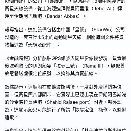
Khaimah）的公司「Telesun」，協助將約1.8噸中國製造的
衛星天線設備，從上海經迪拜傑貝阿里港（Jebel Ali）轉
運至伊朗阿巴斯港（Bandar Abbas）。
報導指出，這批設備包括由中國「星網」（StarWin）公司
製造的一套直徑4.5米的電動衛星天線，相關海關文件將貨
物描述為「天線及配件」。
《金融時報》分析船舶GPS訊號與衛星影像後發現，負責最
後運輸階段的伊朗船隻「拉瑪三號」（Rama III），疑似曾
故意發送虛假定位訊號，以掩飾其真實航線。
數據顯示，這艘船在駛離波斯灣後，一度對外廣播錯誤位
置，但衛星照片卻顯示，它實際上已經出現在伊朗阿巴斯港
的沙希德拉賈伊港（Shahid Rajaee port）附近。報導認
為，這顯示船只可能進行了所謂「欺騙定位」操作，以躲避
追蹤。
報導指出，這批設備最終交付給伊朗「基什法拉戈斯塔通信