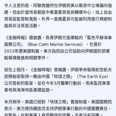
令人注意的是，阿聯酋雖然在伊朗與美以衝突中立場偏向強
硬，但由於當地長期是中東重要貿易與轉運中心，加上自由
貿易區監管較寬鬆，外界一直擔憂其可能被利用進行規避制
裁與非法貿易活動。
《金融時報》還披露，負責伊朗方面運輸的「藍色平靜海事
服務公司」（Blue Calm Marine Services），也曾於
2023年遭美國制裁。美方指控該公司協助向伊朗國防部運
輸導彈推進劑相關零件。
就在上個月，《金融時報》曾揭露，伊朗革命衛隊航空航天
部隊秘密取得一顆由中國「地球之眼」（The Earth Eye）
公司發射的衛星，並在今年3月襲擊行動前，用來監控美軍
基地與海灣地區基礎設施。
本月稍早，美國已經對「地球之眼」實施制裁。美國國務院
表示，美方將持續追究支持伊朗軍事行動的中國實體責任，
並警告，針對美軍人員與夥伴的攻擊，不會沒有回應。