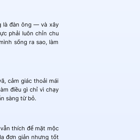
g là đàn ông — và xây
ực phải luôn chỉn chu
mình sống ra sao, làm
ã, cảm giác thoải mái
àm điều gì chỉ vì chạy
ẵn sàng từ bỏ.
i vẫn thích để mặt mộc
a đơn giản nhưng tốt