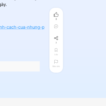
gày.
3
tinh-cach-cua-nhung-p
2
Lưu
Báo cáo