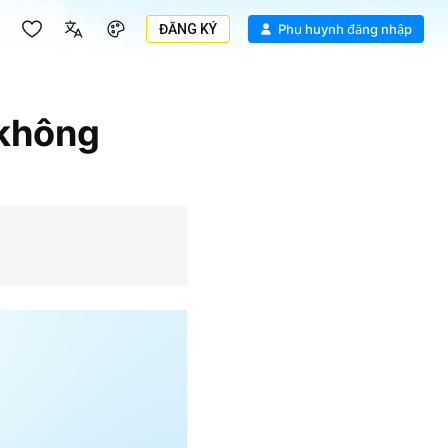
ĐĂNG KÝ
Phụ huynh đăng nhập
 không