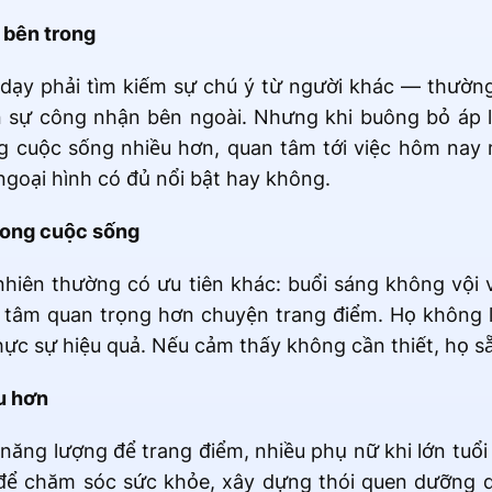
 bên trong
dạy phải tìm kiếm sự chú ý từ người khác — thườn
n sự công nhận bên ngoài. Nhưng khi buông bỏ áp l
g cuộc sống nhiều hơn, quan tâm tới việc hôm nay 
 ngoại hình có đủ nổi bật hay không.
rong cuộc sống
iên thường có ưu tiên khác: buổi sáng không vội v
n tâm quan trọng hơn chuyện trang điểm. Họ không l
ực sự hiệu quả. Nếu cảm thấy không cần thiết, họ s
u hơn
 năng lượng để trang điểm, nhiều phụ nữ khi lớn tuổ
để chăm sóc sức khỏe, xây dựng thói quen dưỡng d