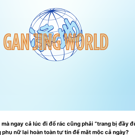
mà ngay cả lúc đi đổ rác cũng phải “trang bị đầy đ
g phụ nữ lại hoàn toàn tự tin để mặt mộc cả ngày?