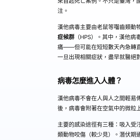
來首起死亡案例。不只是臺灣，
注。
漢他病毒主要由老鼠等囓齒類動
症候群
（HPS）。其中，漢他病
痛——但可能在短短數天內急轉
一旦出現相關症狀，盡早就醫絕
病毒怎麼進入人體？
漢他病毒不會在人與人之間輕易
後，病毒會附著在空氣中的微粒
主要的感染途徑有三種：吸入受
類動物咬傷（較少見）。潛伏期