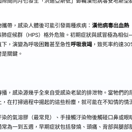
國際間同月也發生「洪迪亞斯號」郵輪漢他病毒安地斯型
物攜帶，感染人體後可能引發兩種疾病：
漢他病毒出血熱
毒肺症候群（HPS）格外危險。初期症狀與感冒極為相似
直下，演變為呼吸困難甚至急性
呼吸衰竭
，致死率約達30
對是關鍵。
傳播，感染源幾乎全來自受感染老鼠的排泄物。當牠們的
上，在打掃過程中揚起的這些粉塵，就可能在不知情的情
汙染的氣溶膠（最常見）、手接觸汙染物後觸碰口鼻或眼
通常為一到五週，早期症狀包括發燒、頭痛、背部與腿部