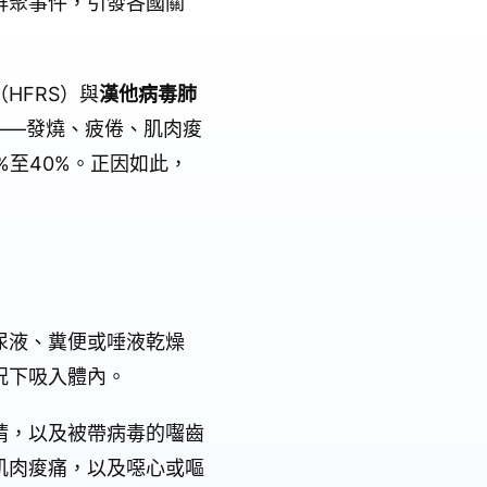
群聚事件，引發各國關
（HFRS）與
漢他病毒肺
——發燒、疲倦、肌肉痠
%至40%。正因如此，
尿液、糞便或唾液乾燥
況下吸入體內。
睛，以及被帶病毒的囓齒
肌肉痠痛，以及噁心或嘔