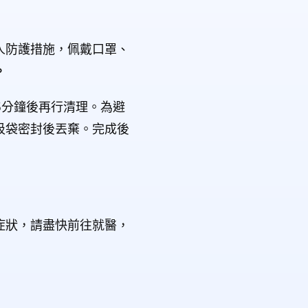
人防護措施，佩戴口罩、
。
5分鐘後再行清理。為避
圾袋密封後丟棄。完成後
症狀，請盡快前往就醫，