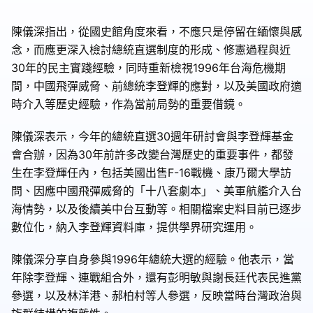
陳儀深指出，從國史館角度來看，不應只是停留在緬懷與感
念，而應更深入檢討總統直選制度的形成、修憲過程與近
30年的民主實踐經驗，同時重新檢視1996年台海危機期
間，中國飛彈威脅、前總統李登輝的應對，以及美國政府適
時介入等歷史經驗，作為當前局勢的重要借鏡。
陳儀深表示，今年的總統直選30週年研討會與李登輝基金
會合辦，因為30年前許多改變台灣歷史的重要事件，都發
生在李登輝任內，包括美國出售F-16戰機、康乃爾大學訪
問、因應中國飛彈威脅的「十八套劇本」、美軍航艦介入台
海情勢，以及後續美中台互動等。相關檔案史料目前已逐步
數位化，納入李登輝資料庫，提供學界研究運用。
陳儀深分享自身參與1996年總統大選的經驗。他表示，當
年除李登輝、連戰組合外，還有彭明敏與謝長廷代表民進黨
參選，以及林洋港、郝柏村等人參選，反映當時台灣政治與