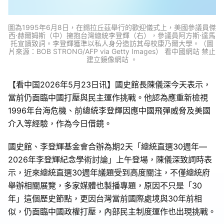
圖為1995年6月8日，在錫拉丘茲舉行的歡迎儀式上，美國參議員傑
西·赫爾姆斯（中）擁抱台灣總統李登輝（右），參議員阿方斯·達馬
托宣讀致詞。李登輝獲準以私人身分造訪其母校康乃爾大學。（圖
片來源：BOB STRONG/AFP via Getty Images） 看中國網站 禁止
建立鏡像網站 。
【看中国2026年5月23日讯】國史館長陳儀深今天表示，
當前仍面臨中國打壓與民主運作挑戰。他認為應重新檢視
1996年台海危機、前總統李登輝因應中國飛彈威脅及美國
介入等經驗，作為今日借鏡。
國史館、李登輝基金會合辦為期2天「總統直選30週年—
2026年李登輝紀念學術討論」上午登場，陳儀深致詞時表
示，近來總統直選30週年議題受到高度關注，不僅總統府
舉辦相關展覽，多家媒體也製播專題，原因不只是「30
年」這個歷史節點，更因台灣當前國際處境與30年前相
似，仍面臨中國政權打壓，內部民主制度運作也出現挑戰。