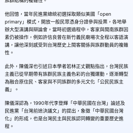
族群結構的複雜性。
他回憶，當年民進黨總統初選採取類似美國「open
primary」模式，開放一般民眾憑身分證參與投票，各地舉
辦大型演講與辯論會，當時初選過程中，客家與閩南族群因
素仍被操作，例如許信良曾在新竹義民廟場次全程以客語演
講，讓他深刻感受到台灣歷史上閩客關係與族群動員的複雜
性。
此外，陳儀深也引述日本學者若林正丈觀點指出，台灣民族
主義已從早期帶有族群民族主義色彩的台獨運動，逐漸轉型
為融合原住民、客家與不同族群的多元文化「公民民族主
義」。
陳儀深認為，1990年代李登輝「中華民國在台灣」論述及
民進黨「台灣前途決議文」的提出，象徵「中華民國台灣
化」的形成，也是台灣民主與民族認同轉變的重要歷史進
程。