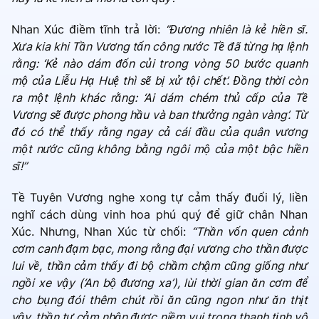
Nhan Xúc điềm tĩnh trả lời:
“Đương nhiên là kẻ hiền sĩ.
Xưa kia khi Tần Vương tấn công nước Tề đã từng hạ lệnh
rằng: ‘Kẻ nào dám đốn củi trong vòng 50 bước quanh
mộ của Liễu Hạ Huệ thì sẽ bị xử tội chết’. Đồng thời còn
ra một lệnh khác rằng: ‘Ai dám chém thủ cấp của Tề
Vương sẽ được phong hầu và ban thưởng ngàn vàng’. Từ
đó có thể thấy rằng ngay cả cái đầu của quân vương
một nước cũng không bằng ngôi mộ của một bậc hiền
sĩ!”
Tề Tuyên Vương nghe xong tự cảm thấy đuối lý, liền
nghĩ cách dùng vinh hoa phú quý để giữ chân Nhan
Xúc. Nhưng, Nhan Xúc từ chối:
“Thần vốn quen cảnh
cơm canh đạm bạc, mong rằng đại vương cho thần được
lui về, thần cảm thấy đi bộ chầm chậm cũng giống như
ngồi xe vậy (‘An bộ đương xa’), lùi thời gian ăn cơm để
cho bụng đói thêm chút rồi ăn cũng ngon như ăn thịt
vậy, thần tự cảm nhận được niềm vui trong thanh tịnh vô