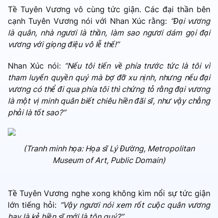
Tề Tuyên Vương vô cùng tức giận. Các đại thần bên
cạnh Tuyên Vương nói với Nhan Xúc rằng:
“Đại vương
là quân, nhà ngươi là thần, làm sao ngươi dám gọi đại
vương với giọng điệu vô lễ thế!”
Nhan Xúc nói:
“Nếu tôi tiến về phía trước tức là tôi vì
tham luyến quyền quý mà bợ đỡ xu nịnh, nhưng nếu đại
vương có thể đi qua phía tôi thì chứng tỏ rằng đại vương
là một vị minh quân biết chiêu hiền đãi sĩ, như vậy chẳng
phải là tốt sao?”
(Tranh minh họa: Họa sĩ Lý Đường, Metropolitan
Museum of Art, Public Domain)
Tề Tuyên Vương nghe xong không kìm nổi sự tức giận
lớn tiếng hỏi:
“Vậy ngươi nói xem rốt cuộc quân vương
hay là kẻ hiền sĩ mới là tôn quý?”