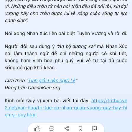
vi. Những điều thần tử nên nói thần đều đã nói rồi, xin đại
vương hãy cho thần được lui về sống cuộc sống tự lực
cánh sinh”.
Nói xong Nhan Xúc liền bái biệt Tuyên Vương và rời đi.
Người đời sau dùng ý
“An bộ đương xa”
mà Nhan Xúc
nói làm thành ngữ để chỉ những người có khí tiết,
không ham vinh hoa phú quý, vui vẻ tự tại dù cuộc
sống có gặp khó khăn.
Dựa theo “
Tinh giải Luận ngữ: Lễ
“
Đăng trên ChanhKien.org
Kính mời Quý vị xem bài viết tại đây:
https://trithucvn
2.net/van-hoa/tri-tue-co-nhan-quan-vuong-quy-hay-hi
en-si-quy.html