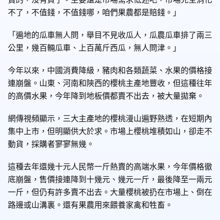
不了，不值錢，不值錢哪，咱們果農都是賠錢。」
「遍地的瓜車無人問，舉目不見收瓜人，瓜農瓜車排了兩三
公里，幾百輛瓜車、上百萬斤西瓜，無人問津。」
今年以來，中國消費降級，豬肉和各類蔬菜、水果的價格接
連崩盤。山東、河南和陝西的櫻桃主產地豐收，但這種往年
的高價水果，今年降到地板價都賣不出去，被大量拋棄。
網傳視頻顯示，三大主產地的櫻桃漫山遍野熟透，在短期內
集中上市，但明顯供大於求。市場上櫻桃堆積如山，卻走不
動貨，採購者寥寥無幾。
這種去年還幾十元人民幣一斤熱賣的高端水果，今年價格徹
底崩盤，售價接連降到十幾元、幾元一斤，最後降至一兩元
一斤，但仍有許多賣不出去。大量櫻桃被扔在市場上、倒在
路邊或山溝裏。還有果農用來餵養家禽和牲畜。