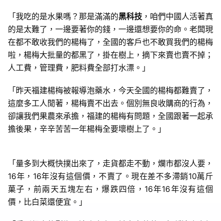
「我吃的是水果嗎？那是滿滿的
黑科技
，咱們中國人活著真
的是太難了，一邊要著你的錢，一邊還想要你的命。老闆現
在都不敢收我們的楊梅了，全國的客戶也不敢買我們的楊梅
啦，楊梅大批量的都黑了，掛在樹上，摘下來賣也賣不掉；
人工費，管理費，肥料費全部打水漂。」
「昨天福建楊梅被報導泡藥水，今天全國的楊梅都難賣了，
這麼多工人閒著，楊梅賣不出去。個別無良收購商的行為，
卻讓我們果農來承擔，福建的楊梅有問題，全國跟著一起承
擔後果，辛辛苦苦一年楊梅全要壞樹上了。」
「量多到大概快撲出來了，走貨都走不動，爛市都沒人要，
16年，16年沒有這個價，不賣了。現在差不多滯銷10萬斤
菓子，前兩天五塊左右，爆跌四倍，16年16年沒有這個
價，比白菜還便宜。」