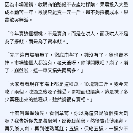
因為市場滯銷，收購商怕賠錢不去產地採購。果農投入大量
成本勤苦一年，最後只能賣一元一斤，還不夠採摘成本，果
農欲哭無淚。
「今年賣這個櫻桃，不是賣貨，而是在哄人，而我哄人不是
為了掙錢，而是為了賣本錢。」
「完了這市場癱瘓了，徹底崩盤了，錢沒有了，貨也賣不
掉。市場連個人都沒有，老天爺呀，你睜開眼吧？崩了，崩
了，崩盤啦，這一車又損失兩萬多。」
「大家看看現在市場上都是這種瓜，10塊錢三斤。我今天
吃了兩個，吃過之後嗓子難受，胃裡面也脹痛，這是抹了多
少藥種出來的這種瓜，雖然說很有賣相。」
「什麼叫遙遙領先，看個草莓，你以為這只是噴個膨大劑
嗎？我告訴你先是殺蟲劑，然後殺菌藥，然後寶花薄果劑，
再到膨大劑，再到催熟蒸紅；五遍，保底五遍，一遍少不