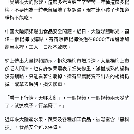
「受到很大的影響，這麼多老百姓辛辛苦苦一年種這麼多楊
梅，不要因為一粒老鼠屎壞了整鍋湯，現在連小孩子也知道
楊梅不能吃。」
中國大陸頻頻爆出
食品安全
問題。近日，大陸媒體曝光，福
建一個楊梅收購點，有商販把楊梅浸泡在8000倍超甜添加
劑藥水裡，工人一口都不敢吃。
網上傳出大量視頻顯示，抱怨楊梅市場冷清，大量楊梅上市
卻乏人問津。也有許多果農表示損失慘重，滿樹成熟的楊梅
沒有銷路，只能看著它爛掉。還有果農將賣不出去的楊梅扔
掉，或拿去餵豬，損失慘重。
「看一下行情，天哪太亂了，一個視頻，一個視頻兩天發酵
了，就這樣子，行業廢了。」
近年來大陸產水果、蔬菜及各種
加工食品
，被曝富含「黑科
技」，食品安全難以保障。