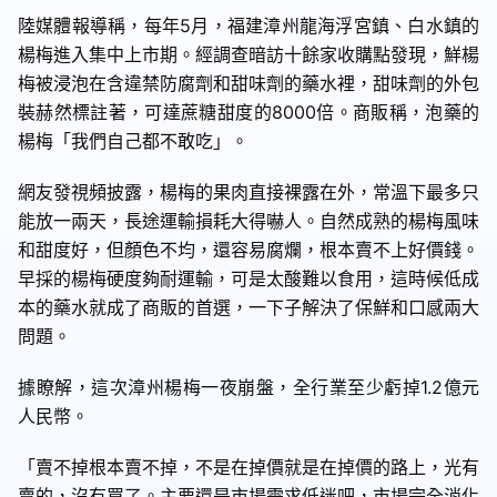
陸媒體報導稱，每年5月，福建漳州龍海浮宮鎮、白水鎮的
楊梅進入集中上市期。經調查暗訪十餘家收購點發現，鮮楊
梅被浸泡在含違禁防腐劑和甜味劑的藥水裡，甜味劑的外包
裝赫然標註著，可達蔗糖甜度的8000倍。商販稱，泡藥的
楊梅「我們自己都不敢吃」。
網友發視頻披露，楊梅的果肉直接裸露在外，常溫下最多只
能放一兩天，長途運輸損耗大得嚇人。自然成熟的楊梅風味
和甜度好，但顏色不均，還容易腐爛，根本賣不上好價錢。
早採的楊梅硬度夠耐運輸，可是太酸難以食用，這時候低成
本的藥水就成了商販的首選，一下子解決了保鮮和口感兩大
問題。
據瞭解，這次漳州楊梅一夜崩盤，全行業至少虧掉1.2億元
人民幣。
「賣不掉根本賣不掉，不是在掉價就是在掉價的路上，光有
賣的，沒有買了。主要還是市場需求低迷吧，市場完全消化