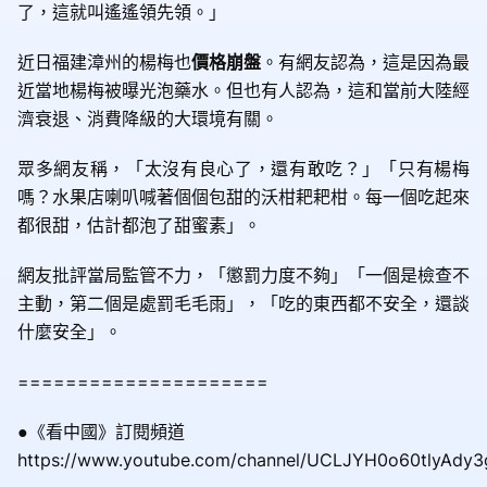
了，這就叫遙遙領先領。」
近日福建漳州的楊梅也
價格崩盤
。有網友認為，這是因為最
近當地楊梅被曝光泡藥水。但也有人認為，這和當前大陸經
濟衰退、消費降級的大環境有關。
眾多網友稱，「太沒有良心了，還有敢吃？」「只有楊梅
嗎？水果店喇叭喊著個個包甜的沃柑耙耙柑。每一個吃起來
都很甜，估計都泡了甜蜜素」。
網友批評當局監管不力，「懲罰力度不夠」「一個是檢查不
主動，第二個是處罰毛毛雨」，「吃的東西都不安全，還談
什麼安全」。
=====================
●《看中國》訂閱頻道
https://www.youtube.com/channel/UCLJYH0o60tlyAdy