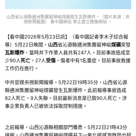
山西省沁源縣通洲集團留神峪煤礦發生瓦斯爆炸。（圖片來源：央
視新聞截圖） 看中國網站 禁止建立鏡像網站 。
【看中國2026年5月23日訊】（看中國記者李木子綜合報
導）5月22日晚間，
山西
省沁源縣通洲集團留神峪
煤礦
突發
瓦斯爆炸
，當時井下作業人員共有247人。目前事故造成至
少90人
死亡
，27人
受傷
，傷者中有1名重症。目前事故救援
工作仍在進行。
中共官媒央視新聞報導，5月22日19時35分，山西省沁源
縣通洲集團留神峪煤礦發生瓦斯爆炸。此前報導事故造成
82人死亡，9人失聯。目前最新消息是已致90人死亡。涉
事企業負責人已被依法採取控制措施。
之前報導，山西沁源縣相關部門獲悉，5月22日21時43分
接報，山西通洲集團留神峪煤礦井下一氧化碳感測器發出超