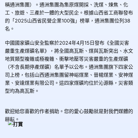
稱通洲集團）。通洲集團為集原煤開採、洗煤、煉焦、化
工、旅遊、三產於一體的大型民企。根據山西省工商聯發布
的「2025山西省民營企業100強」榜單，通洲集團位列38
名。
中國國家礦山安全監察於2024年4月15日發布《全國災害
嚴重生產煤礦名單》，將全國高瓦斯、煤與瓦斯突出、水文
地質類型複雜或極複雜、衝擊地壓等災害嚴重的生產煤礦
（不含長期停產煤礦）名單予以公布。通洲集團旗下四家公
司上榜，包括山西通洲集團留神峪煤業、晉楊煤業、安神煤
業、安達煤業有限公司。這四家煤礦均位於沁源縣，災害類
型均為高瓦斯。
歡迎給您喜歡的作者捐助。您的愛心鼓勵就是對我們媒體的
耕耘。