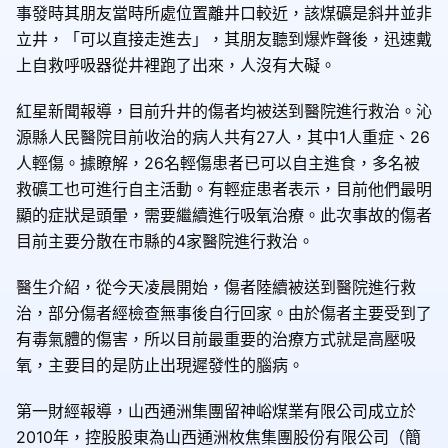
事發時其朋友當時所處位置離井口較近，該煤礦是斜井並非
立井，「可以直接走進去」，其朋友聽到爆炸聲後，迅速戴
上自救呼吸器從井裡跑了出來，人沒有大礙。
紅星新聞報導，目前升井的傷者均被送到醫院進行救治。沁
源縣人民醫院目前收治的病人共有27人，其中1人重症、26
人輕傷。據瞭解，26名輕傷患者已可以自主進食，多名被
救礦工也可進行自主活動。有輕症患者表示，目前他們最明
顯的症狀是頭暈，需要繼續進行吸氧治療。此次事故的傷者
目前主要分散在市縣的4家醫院進行救治。
醫生介紹，從今天凌晨開始，傷者陸續被送到醫院進行救
治，部分傷者經檢查無事後自行回家。由於傷者主要受到了
有毒氣體的傷害，所以目前最重要的治療方式就是高壓吸
氧，主要目的是防止出現遲發性的腦病。
第一財經報導，山西通洲集團留神峪煤業有限公司成立於
2010年，控股股東為山西通洲枚焦集團股份有限公司（簡