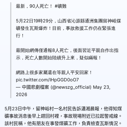
最新，90人死亡！ #礦難
5月22日19時29分，山西省沁源縣通洲集團留神峪煤
礦發生瓦斯爆炸！目前，事故救援工作仍在緊張進
行！
最開始網傳僅通報8人死亡，後面習近平親自作出指
示，死亡人數開始陸續升上來，疑似瞞報！
網路上很多家屬還在等親人平安回家！
pic.twitter.com/IHpGGD0oO7
— 中國悲劇檔案 (@newszg_official) May 23,
2026
5月23日中午，留神峪村一名村民告訴瀟湘晨報，他得知煤
礦事故消息後早上趕回村裡，事故現場附近已拉起警戒線。
該村民稱，他有朋友在事發煤礦工作，負責檢查瓦斯情況。