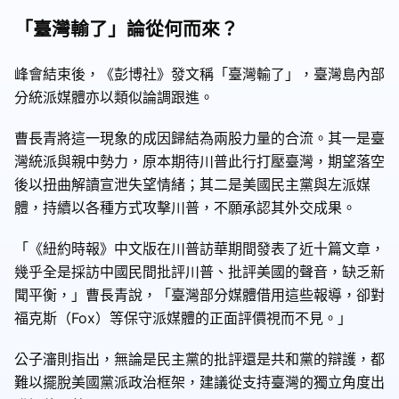
「臺灣輸了」論從何而來？
峰會結束後，《彭博社》發文稱「臺灣輸了」，臺灣島內部
分統派媒體亦以類似論調跟進。
曹長青將這一現象的成因歸結為兩股力量的合流。其一是臺
灣統派與親中勢力，原本期待川普此行打壓臺灣，期望落空
後以扭曲解讀宣泄失望情緒；其二是美國民主黨與左派媒
體，持續以各種方式攻擊川普，不願承認其外交成果。
「《紐約時報》中文版在川普訪華期間發表了近十篇文章，
幾乎全是採訪中國民間批評川普、批評美國的聲音，缺乏新
聞平衡，」曹長青說，「臺灣部分媒體借用這些報導，卻對
福克斯（Fox）等保守派媒體的正面評價視而不見。」
公子瀋則指出，無論是民主黨的批評還是共和黨的辯護，都
難以擺脫美國黨派政治框架，建議從支持臺灣的獨立角度出