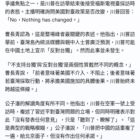
爭議焦點之一，是川普在訪華結束後接受福斯電視臺採訪時
的表態。主播明確詢問美國對臺政策是否改變，川普回答：
「No，Nothing has changed。」
曹長青認為，這是整場峰會最關鍵的表述。他指出，川普訪
華前，臺灣島內統派媒體與親中人士曾廣泛預測，川普可能
在中國土地上宣示「反對台獨」。然而此事並未發生。
「‘不支持台獨’與‘反對台獨’是兩個性質截然不同的概念，」
曹長青說，「前者意味著美國不介入、不阻止；後者意味著
若臺灣採取行動，將承擔美國施加的具體後果。川普始終未
跨越這條線。」
公子瀋的解讀角度有所不同。他指出，川普在空軍一號上受
訪時，複述了習近平對臺灣問題的立場，但同時明確表示對
此「沒有發表任何意見」，只是「聽到了、瞭解了」。「這
是典型的戰略模糊，」公子瀋說，「川普把中國的話重複了
一遍，給北京面子，但沒有作出任何承諾。」