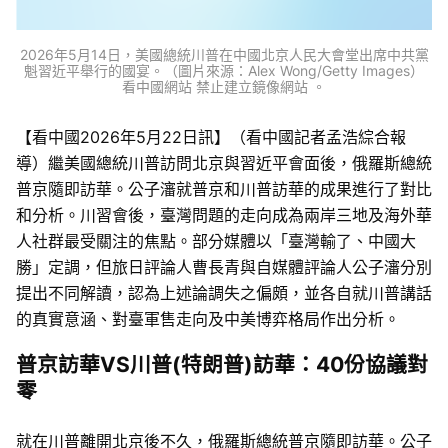
2026年5月14日，美國總統川普在中國北京人民大會堂出席中共黨
魁習近平舉行的國宴。（圖片來源：Alex Wong/Getty Images）
看中國網站 禁止建立鏡像網站 。
【看中國2026年5月22日訊】（看中國記者孟浩綜合報
導）繼美國總統川普訪問北京與習近平會面後，俄羅斯總統
普京隨即訪華。公子瀋就普京和川普訪華的成果進行了對比
和分析。川習會後，臺灣問題的走向成為兩岸三地及海外華
人社群最受關注的焦點。部分媒體以「臺灣輸了、中國大
勝」定調，但旅日評論人曹長青與自媒體評論人公子瀋分別
提出不同解讀，認為上述論調失之偏頗，並各自就川普講話
的真實意涵、對臺軍售走向及中美博弈格局作出分析。
普京訪華VS川普(特朗普)訪華：40份協議對
零
就在川普離開北京後不久，俄羅斯總統普京隨即訪華。公子