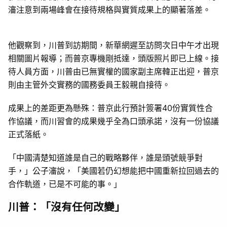
瀋注意到兩場峰會在接待規格與實質成果上的顯著落差。
他觀察到，川普到訪期間，新華網遲至訪問次日中午才出現
相關圖片報導；而普京專機剛抵達，頭版照片即已上線。接
待人員方面，川普由已無實權的國家副主席韓正出迎，普京
則由主管外交實務的國務委員王毅親自接待。
成果上的差距更為懸殊：普京此行預計簽署40份實質性合
作協議，而川習會的成果幾乎全為口頭承諾，沒有一份協議
正式落紙。
「中國清楚知道誰是自己的戰略夥伴，誰是頭號競爭對
手，」公子瀋說，「美國若仍幻想能把中國重新拉回過去的
合作軌道，已是不可能的事。」
川普：「沒有任何改變」