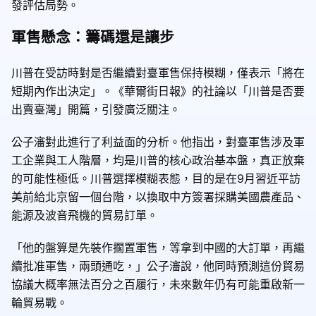
發評估局勢。
軍售懸念：籌碼還是讓步
川普在受訪時對是否繼續對臺軍售保持模糊，僅表示「將在
短期內作出決定」。《華爾街日報》的社論以「川普是否要
出賣臺灣」開篇，引發廣泛關注。
公子瀋對此進行了利益面的分析。他指出，對臺軍售涉及軍
工企業與工人階層，均是川普的核心政治基本盤，真正放棄
的可能性極低。川普選擇模糊表態，目的是在9月習近平訪
美前給北京留一個台階，以換取中方簽署採購美國農產品、
能源及波音飛機的貿易訂單。
「他的盤算是先裝作擱置軍售，等拿到中國的大訂單，再繼
續批准軍售，兩頭通吃，」公子瀋說，他同時預測這份貿易
協議大概率無法百分之百履行，未來數年仍有可能重啟新一
輪貿易戰。