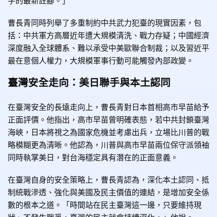
字的最新註腳。」
曹長青同時列舉了多重制約中共武力犯臺的現實因素，包
括：中共軍方高層近年遭大規模清洗、戰力存疑；中國經濟
深度融入全球體系、難以承受中美歐聯合制裁；以及習近平
最在意個人權力，大規模軍事行動可能觸發內部政變。
臺灣安全走向：美日聯手與本土認同
在臺灣安全的長遠走向上，曹長青對日本首相高市早苗給予
正面評價。他指出，高市早苗曾明確表態，若中共封鎖臺灣
海峽，日本將視之為國家危機並考慮出兵，立場比川普的戰
略模糊更為清晰。他認為，川普與高市早苗兩位保守派領袖
同時執掌美日，對台海穩定具有潛在的正面意義。
在臺灣自身的安全策略上，曹長青認為，深化本土認同、抵
制統戰滲透、強化與美國及民主價值的連結，是增加安全係
數的根本之道。「時間站在民主臺灣這一邊，只要維持現