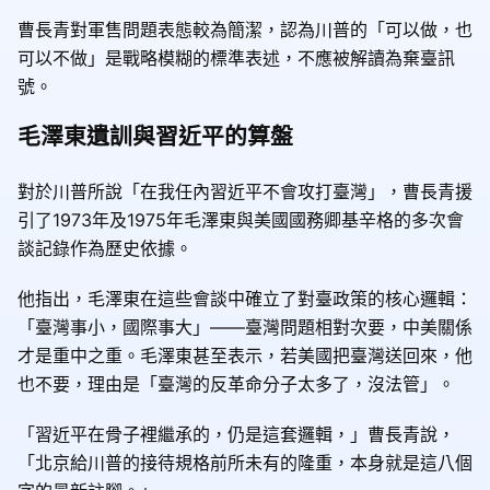
曹長青對軍售問題表態較為簡潔，認為川普的「可以做，也
可以不做」是戰略模糊的標準表述，不應被解讀為棄臺訊
號。
毛澤東遺訓與習近平的算盤
對於川普所說「在我任內習近平不會攻打臺灣」，曹長青援
引了1973年及1975年毛澤東與美國國務卿基辛格的多次會
談記錄作為歷史依據。
他指出，毛澤東在這些會談中確立了對臺政策的核心邏輯：
「臺灣事小，國際事大」——臺灣問題相對次要，中美關係
才是重中之重。毛澤東甚至表示，若美國把臺灣送回來，他
也不要，理由是「臺灣的反革命分子太多了，沒法管」。
「習近平在骨子裡繼承的，仍是這套邏輯，」曹長青說，
「北京給川普的接待規格前所未有的隆重，本身就是這八個