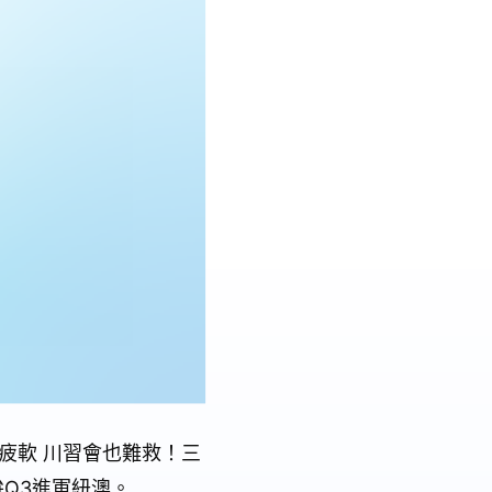
疲軟 川習會也難救！三
拚Q3進軍紐澳。