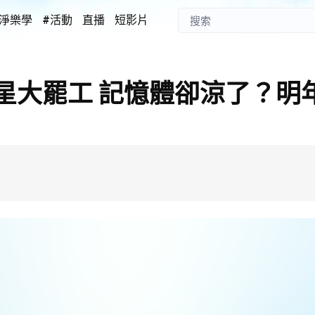
淨樂學
#活動
直播
短影片
星大罷工 記憶體卻涼了？明