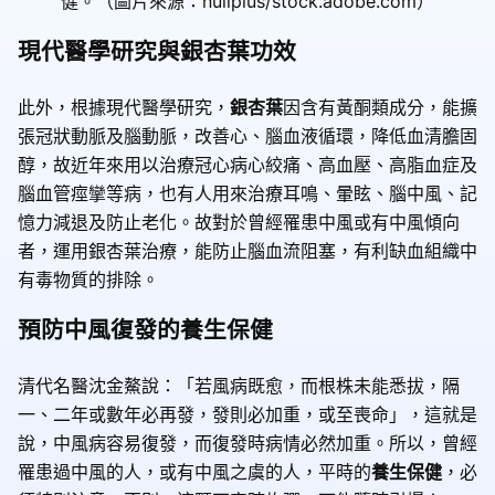
健。（圖片來源：nullplus/stock.adobe.com）
現代醫學研究與銀杏葉功效
此外，根據現代醫學研究，
銀杏葉
因含有黃酮類成分，能擴
張冠狀動脈及腦動脈，改善心、腦血液循環，降低血清膽固
醇，故近年來用以治療冠心病心絞痛、高血壓、高脂血症及
腦血管痙攣等病，也有人用來治療耳鳴、暈眩、腦中風、記
憶力減退及防止老化。故對於曾經罹患中風或有中風傾向
者，運用銀杏葉治療，能防止腦血流阻塞，有利缺血組織中
有毒物質的排除。
預防中風復發的養生保健
清代名醫沈金鰲說：「若風病既愈，而根株未能悉拔，隔
一、二年或數年必再發，發則必加重，或至喪命」，這就是
說，中風病容易復發，而復發時病情必然加重。所以，曾經
罹患過中風的人，或有中風之虞的人，平時的
養生保健
，必