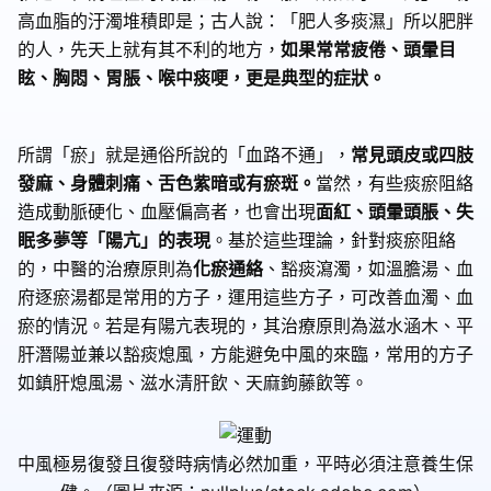
高血脂的汙濁堆積即是；古人說：「肥人多痰濕」所以肥胖
的人，先天上就有其不利的地方，
如果常常疲倦、頭暈目
眩、胸悶、胃脹、喉中痰哽，更是典型的症狀。
所謂「瘀」就是通俗所說的「血路不通」，
常見頭皮或四肢
發麻、身體刺痛、舌色紫暗或有瘀斑。
當然，有些痰瘀阻絡
造成動脈硬化、血壓偏高者，也會出現
面紅、頭暈頭脹、失
眠多夢等「陽亢」的表現
。基於這些理論，針對痰瘀阻絡
的，中醫的治療原則為
化瘀通絡
、豁痰瀉濁，如溫膽湯、血
府逐瘀湯都是常用的方子，運用這些方子，可改善血濁、血
瘀的情況。若是有陽亢表現的，其治療原則為滋水涵木、平
肝潛陽並兼以豁痰熄風，方能避免中風的來臨，常用的方子
如鎮肝熄風湯、滋水清肝飲、天麻鉤藤飲等。
中風極易復發且復發時病情必然加重，平時必須注意養生保