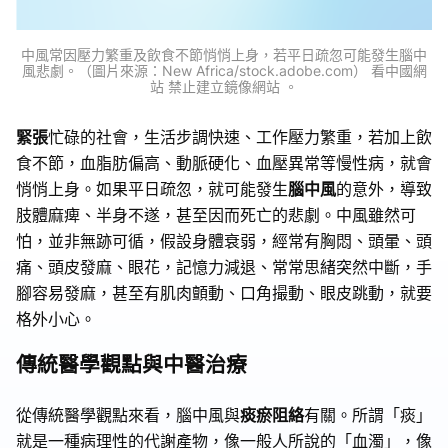
中風常因壓力繁重及飲食不節悄悄上身，若平日疏忽可能發生腦中
風悲劇。（圖片來源：New Africa/stock.adobe.com） 看中國網
站 禁止建立鏡像網站 。
緊張
忙碌的社會，生活步調快速、工作壓力繁重，若加上飲
食不節，血脂肪偏高、動脈硬化、血壓異常等慢性病，就會
悄悄上身。如果平日疏忽，就可能發生
腦中風
的意外，導致
肢體麻痺、半身不遂，甚至因而死亡的悲劇。中風雖然可
怕，並非無跡可循，假設身體衰弱，經常有胸悶、頭暈、頭
痛、頭皮發麻、眼花，記憶力減退、常常思緒突然中斷，手
腳容易發麻，甚至有肌肉顫動、口角撮動、眼皮跳動，就要
格外小心。
傳統醫學觀點與中醫治療
從傳統醫學觀點來看，腦中風與
痰瘀阻絡
有關。所謂「痰」
就是一種病理性的代謝產物，像一般人所說的「血濁」，像