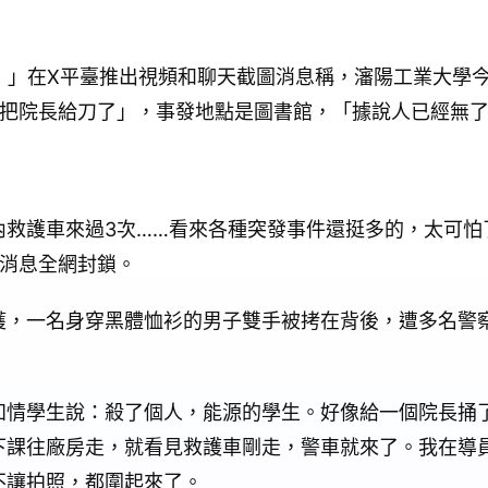
村）」在X平臺推出視頻和聊天截圖消息稱，瀋陽工業大學
來把院長給刀了」，事發地點是圖書館，「據說人已經無
內救護車來過3次……看來各種突發事件還挺多的，太可怕
前消息全網封鎖。
獲，一名身穿黑體恤衫的男子雙手被拷在背後，遭多名警
知情學生說：殺了個人，能源的學生。好像給一個院長捅
下課往廠房走，就看見救護車剛走，警車就來了。我在導
不讓拍照，都圍起來了。