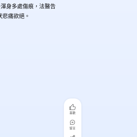
子渾身多處傷痕，法醫告
狀悲痛欲絕。
喜歡
留言