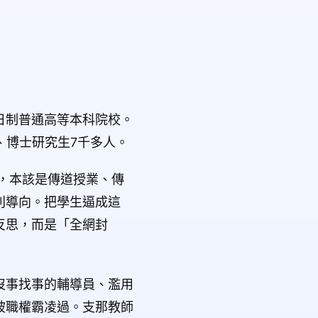
日制普通高等本科院校。
士、博士研究生7千多人。
，本該是傳道授業、傳
利導向。把學生逼成這
反思，而是「全網封
沒事找事的輔導員、濫用
被職權霸凌過。支那教師