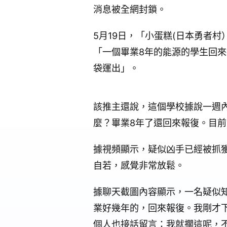
消息被全網封鎖。
5月19日，「小蛋糕(日本勇者
「一個畢業8年的能源的學生回
袋運出」。
該推主還說，這個學校據說一週
麼？畢業8年了還回來報復。目
據視頻顯示，疑似凶手已經被抓
自若，感覺非常放鬆。
據聊天截圖內容顯示，一名疑似
業好幾年的，回來報復。我剛才
個人也接話留言：我就擱這呢，