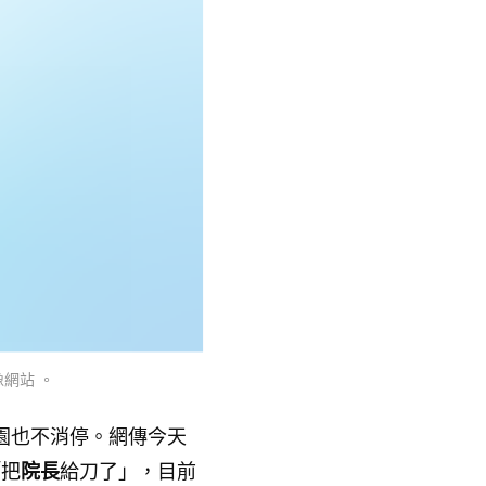
網站 。
園也不消停。網傳今天
「把
院長
給刀了」，目前