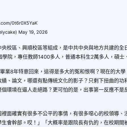
com/0t6r0X5YaK
ake) May 19, 2026
中央校區、興順校區等組成，是中共中央與地方共建的全
1個學院，專任教師1400多人，普通本科生2萬多人，碩
手畢業8年特意回來，這得是多大的冤和恨啊？現在的大學
政績、論文，哪還有點傳統文化的影子？只剩下扭曲的功
整個環境在逼人走絕路？更可怕的是，出事第一反應不是
園裡面確實有很多不公平的事情，有很多噁心的校領導、
學生會幹部。哎！」「大概率是跟院長有仇的，在校期間