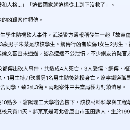
嚴和人格…」「這個國家就這樣從上到下沒救了」。
內的凶殺案件頻傳。
堂發生學生隨機砍人事件，武漢警方通報稱發生一起「故意
3歲男子朱某是該校學生。網傳行凶者砍傷1女生2男生
業論文審查未通過，認為遭遇不公泄憤，不少網友質疑官
高校都傳出砍人事件，共造成4人死亡，3人受傷。網傳，福
，1男生持刀砍殺另1名男生隨後跳樓身亡。遼寧鐵道職
宿舍同學，致3死3傷。兩起案件中共當局極力封鎖消息。
5日晚10點多，瀋陽理工大學宿舍樓下，該校材料科學與工
校只有11天。郝某某是河北省唐山市玉田縣人，生於199