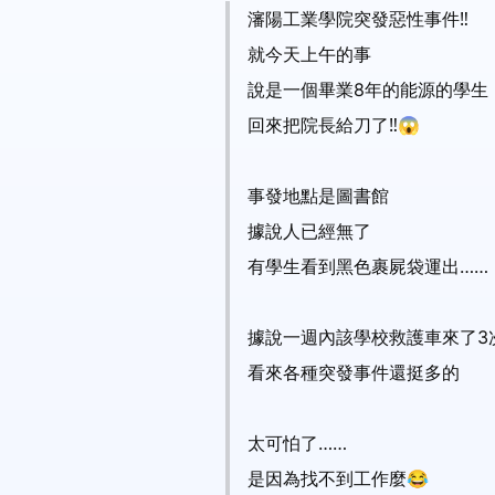
瀋陽工業學院突發惡性事件‼️
就今天上午的事
說是一個畢業8年的能源的學生
回來把院長給刀了‼️😱
事發地點是圖書館
據說人已經無了
有學生看到黑色裹屍袋運出……
據說一週內該學校救護車來了3
看來各種突發事件還挺多的
太可怕了……
是因為找不到工作麼😂