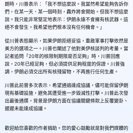
朗時，川普表示：「我不想這麼說。我當然希望能夠告訴你
們，在某一天、某一個時刻，轟炸將會開始。但我不想這麼
說。我只能非常堅定地表示：伊朗永遠不會擁有核武器。這
絕不會發生。我希望他們根本沒有任何機會。」
從川普表態顯示，如果伊朗拒絕妥協，重啟軍事打擊依然是
美方的選項之一。川普也闡述了他對美伊核談判的考量。當
記者追問「20年的核限制期限是否足夠」時，川普回應
說，20年已經足夠，但必須提供足夠程度的保證。川普強
調，伊朗必須交出所有核殘留物，不再進行任何生產。
川普此前曾多次表示，希望通過達成協議，儘可能保留伊朗
現有基礎設施，避免其遭受進一步毀滅性打擊。川普此次發
出最後通牒，背景是伊朗方面在協議關鍵條款上反覆變卦、
遲遲未能達成協議。
歡迎給您喜歡的作者捐助。您的愛心鼓勵就是對我們媒體的