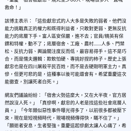
救命！」
該博主表示：「這些獻忠式的人大多是失敗的弱者，他們沒
能力挑戰真正的權力和既得利益者，只敢對更弱、更無反抗
能力的底層下手。富人區安保嚴，進不去；官員/精英有保
鏢和特權，動不了；底層宿舍、工廠、農村……人多、門禁
松、反抗力弱、輿論關注度反而低，最容易得手。這不是巧
合，而是懦夫邏輯：欺軟怕硬、專挑好捏的柿子。歷史上張
獻忠也是在四川屠殺平民百姓，而不是去硬剛明軍主力。真
慘，但更可悲的是，這種事以後可能還會有。希望重慶這次
能徹查，別讓死者白死。」
網友們議論紛紛：「宿舍火勢這麼大，又在大半夜，官方居
然說沒人死。」「真慘啊，獻忠的人老是找這些社會底層人
員。」「今年類似惡性事件曝光得多了，以前很多都被壓下
來，現在是短視頻時代，現場視頻傳得快，瞞不住了。」
「願逝者安息，生者堅強。重慶這起慘劇太讓人心痛了，希