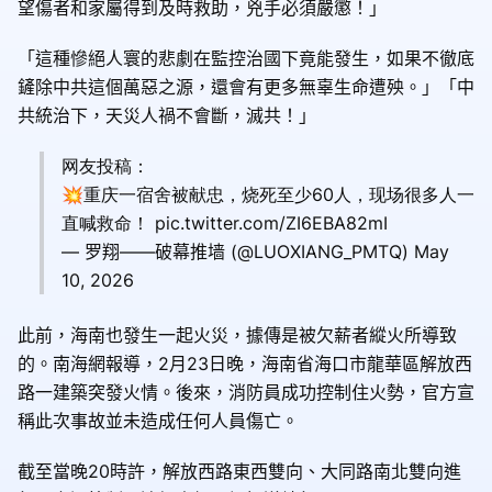
望傷者和家屬得到及時救助，兇手必須嚴懲！」
「這種慘絕人寰的悲劇在監控治國下竟能發生，如果不徹底
鏟除中共這個萬惡之源，還會有更多無辜生命遭殃。」「中
共統治下，天災人禍不會斷，滅共！」
网友投稿：
💥重庆一宿舍被献忠，烧死至少60人，现场很多人一
直喊救命！ pic.twitter.com/ZI6EBA82mI
— 罗翔——破幕推墙 (@LUOXIANG_PMTQ) May
10, 2026
此前，海南也發生一起火災，據傳是被欠薪者縱火所導致
的。南海網報導，2月23日晚，海南省海口市龍華區解放西
路一建築突發火情。後來，消防員成功控制住火勢，官方宣
稱此次事故並未造成任何人員傷亡。
截至當晚20時許，解放西路東西雙向、大同路南北雙向進