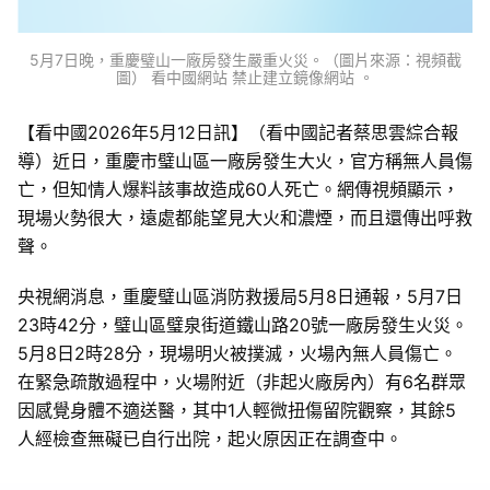
5月7日晚，重慶璧山一廠房發生嚴重火災。（圖片來源：視頻截
圖） 看中國網站 禁止建立鏡像網站 。
【看中國2026年5月12日訊】（看中國記者蔡思雲綜合報
導）近日，重慶市璧山區一廠房發生大火，官方稱無人員傷
亡，但知情人爆料該事故造成60人死亡。網傳視頻顯示，
現場火勢很大，遠處都能望見大火和濃煙，而且還傳出呼救
聲。
央視網消息，重慶璧山區消防救援局5月8日通報，5月7日
23時42分，璧山區璧泉街道鐵山路20號一廠房發生火災。
5月8日2時28分，現場明火被撲滅，火場內無人員傷亡。
在緊急疏散過程中，火場附近（非起火廠房內）有6名群眾
因感覺身體不適送醫，其中1人輕微扭傷留院觀察，其餘5
人經檢查無礙已自行出院，起火原因正在調查中。