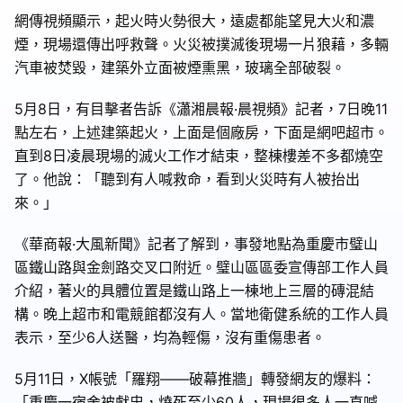
網傳視頻顯示，起火時火勢很大，遠處都能望見大火和濃
煙，現場還傳出呼救聲。火災被撲滅後現場一片狼藉，多輛
汽車被焚毀，建築外立面被煙熏黑，玻璃全部破裂。
5月8日，有目擊者告訴《瀟湘晨報·晨視頻》記者，7日晚11
點左右，上述建築起火，上面是個廠房，下面是網吧超市。
直到8日凌晨現場的滅火工作才結束，整棟樓差不多都燒空
了。他說：「聽到有人喊救命，看到火災時有人被抬出
來。」
《華商報·大風新聞》記者了解到，事發地點為重慶市璧山
區鐵山路與金劍路交叉口附近。璧山區區委宣傳部工作人員
介紹，著火的具體位置是鐵山路上一棟地上三層的磚混結
構。晚上超市和電競館都沒有人。當地衛健系統的工作人員
表示，至少6人送醫，均為輕傷，沒有重傷患者。
5月11日，X帳號「羅翔——破幕推牆」轉發網友的爆料：
「重慶一宿舍被獻忠，燒死至少60人，現場很多人一直喊