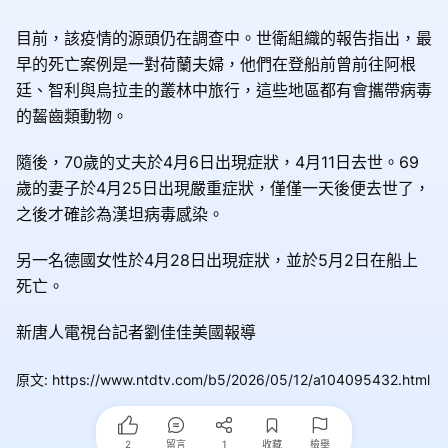
目前，該疫情的源頭仍在調查中。世衛組織的報告指出，最
早的死亡案例是一對荷蘭夫婦，他們在登船前曾前往阿根
廷、智利與烏拉圭的叢林中旅行，這些地區都有會攜帶病毒
的齧齒類動物。
隨後，70歲的丈夫於4月6日出現症狀，4月11日去世。69
歲的妻子於4月25日出現嚴重症狀，僅僅一天後便去世了，
之後才確診為漢坦病毒感染。
另一名德國女性於4月28日出現症狀，並於5月2日在船上
死亡。
新唐人電視台記者劉佳佳美國報導
原文
:
https://www.ntdtv.com/b5/2026/05/12/a104095432.html
2
留言
1
收藏
檢舉