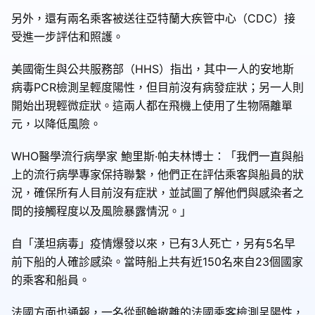
另外，還有兩名乘客被送往亞特蘭大疾管中心（CDC）接
受進一步評估和照護。
美國衛生與公共服務部（HHS）指出，其中一人的安地斯
病毒PCR檢測呈輕度陽性，但目前沒有病發症狀；另一人則
開始出現輕微症狀。這兩人都在飛機上使用了生物隔離單
元，以降低風險。
WHO醫學流行病學家 鮑里斯·帕夫林博士：「我們一直與船
上的流行病學專家保持聯繫，他們正在評估乘客與船員的狀
況，確保所有人目前沒有症狀，並試圖了解他們與感染者之
間的接觸程度以及風險暴露情況。」
自「漢坦病毒」疫情爆發以來，已有3人死亡，另有5名早
前下船的人確診感染。當時船上共有近150名來自23個國家
的乘客和船員。
法國方面也通報，一名從郵輪撤離的法國乘客檢測呈陽性，