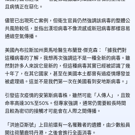
且病情正在惡化。
儘管已出現死亡案例，但衛生官員仍然強調該病毒的整體公
共風險較低，並指出漢坦病毒不像流感或新冠病毒那樣容易
通過空氣傳播。
美國內布拉斯加州奧馬哈醫生布蘭登·傑克森：「據我們對
這種病毒的了解，我想再次強調這不是一種全新的病毒。雖
然對許多人來說它是新的，但這種病毒其實已經被認識了幾
十年了，在其它國家，甚至在美國本土都曾有過疫情爆發並
被處理過。這並不是我們第一次在美國看到安地斯病毒。」
引發這次疫情的安第斯病毒株，雖然可能「人傳人」，且致
命率高達30%至50%。但專家強調，通常仍需要較長時間
且較為密切的接觸才可能會在人際之間傳播。
「洪迪亞斯號」上目前還有一名罹難者的遺體，由少數船員
開往荷蘭鹿特丹港，之後會進行全面消毒。