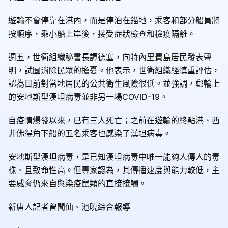
遊輪不會停靠在港內，而是停泊在錨地，乘客和部分船員將
按順序，乘小船上岸後，接受症狀檢查和檢疫隔離。
週五，世衛組織秘書長譚德塞，向特內里費島居民發表聲
明，試圖消除民眾的擔憂。他表示，世衛組織經慎重評估，
認為目前對當地居民的公共衛生風險很低。並強調，郵輪上
的安地斯型漢坦病毒並非另一場COVID-19。
自疫情爆發以來，已有三人死亡；之前在遊輪的終點港、西
非佛得角下船的五名乘客也感染了漢坦病毒。
安地斯型漢坦病毒，是已知漢坦病毒中唯一能夠人傳人的毒
株、且致命性高。但專家認為，其傳播速度與能力較低，主
要威脅仍來自與染疫鼠類的直接接觸。
新唐人記者曾聞仙、池曉綜合報導