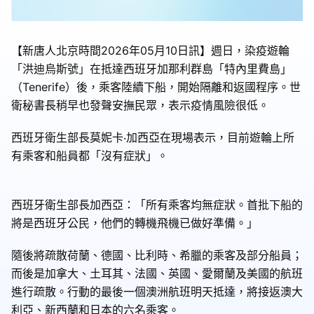
【新唐人北京時間2026年05月10日訊】週日，染疫遊輪
「洪迪烏斯號」在抵達西班牙加那利群島「特內里費島」
（Tenerife）後，乘客陸續下船，開始隔離和返國程序。世
衛秘書長稍早也發聲安撫民眾，表示疫情風險很低。
西班牙衛生部長莫妮卡‧加西亞在現場表示，目前遊輪上所
有乘客和船員都「沒有症狀」。
西班牙衛生部長加西亞：「所有乘客均無症狀。首批下船的
將是西班牙公民，他們的轉機飛機已做好準備。」
隨後將疏散荷蘭、德國、比利時、希臘的乘客及部分船員；
而後是加拿大、土耳其、法國、英國、愛爾蘭及美國的航班
進行疏散。行動的最後一個澳洲航班明天抵達，將接返澳大
利亞、新西蘭和日本的六名乘客。