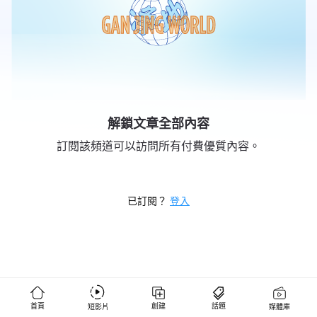
解鎖文章全部內容
訂閱該頻道可以訪問所有付費優質內容。
已訂閱？
登入
燕銘時評
1,305 位粉絲
✧✧追踪时局变迁✧透视红朝黑幕✧见证中国变局✧✧ ✧✧独家重磅✧深度揭秘
✧✧ ✧✧用事实说话✧由时间验证✧✧ 燕铭时评：
https://www.ganjingworld.com/s/OJnGB9gv8b 古风遗韵：
https://www.ganjingworld.com/s/BB7n4nb1YZ 会员频道：
https://www.ganjingworld.com/s/Jv02qRVllx 燕铭商城：
首頁
創建
話題
短影片
媒體庫
https://www.patreon.com/yanmingshiping/shop 经典电影馆藏Ⅳ（不断更
關注