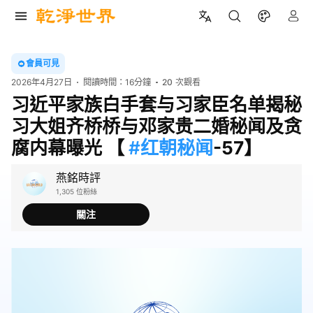
會員可見
2026年4月27日
閱讀時間：
16分鐘
20
次觀看
习近平家族白手套与习家臣名单揭秘
习大姐齐桥桥与邓家贵二婚秘闻及贪
腐内幕曝光 【
#红朝秘闻
-57】
燕銘時評
1,305 位粉絲
關注