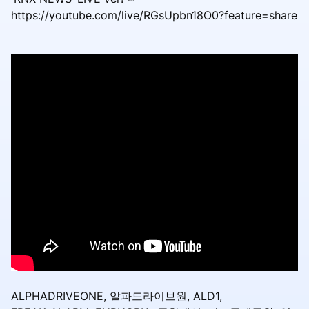
https://youtube.com/live/RGsUpbn18O0?feature=share
ALPHADRIVEONE, 알파드라이브원, ALD1,