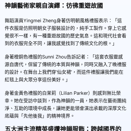
神韻藝術家親自演繹：彷彿重遊故國
舞蹈演員Yingmei Zheng身著仿明朝風格禮服表示：「這
件衣服是仿照明朝女子服裝設計的，純手工製作。穿上它感
覺很不一樣，有一種重遊故國的歷史氣息。這和現代社會看
到的衣服完全不同，讓我感覺找到了傳統文化的根。」
身著橙銅色禮服的Sunni Zhou告訴記者：「這套衣服靈感
源自唐代，保留了傳統的本質與神韻，同時又融入了晚禮服
的設計。在舞台上我們穿‘仙女裙’，而這件禮服讓我們能在
紅毯上與大眾分享這份美好。」
身著金黃色禮服的白茉莉（Lilian Parker）則感到無比榮
幸。她在受訪中談到，作為神韻的一員，她表示在藝術團純
淨、互助的環境中成長，讓她更能領會演出承載的深厚文化
底蘊與「先他後我」的精神境界。
五大洲主流精英盛讚神韻服飾：跨越國界的