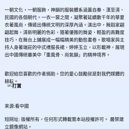
一朝文化，一朝服飾，神韻的服裝體系涵蓋自秦、漢至清、
民國的各個朝代。一衣一裳之間，凝聚著延續數千年的華夏
衣著風尚，傳遞出傳統文明的深厚內涵。演出中，舞蹈家翩
翩起舞，清新明麗的色彩，隨著優雅的舞姿、輕盈的高難度
技巧，在舞台上鋪展成一幅幅精美的動態畫卷。歌唱家與主
持人身著端莊的中式禮服長裙，婷婷玉立，以形載神，展現
出中國傳統審美中「重風骨、尚氣韻」的精神境界。
歡迎給您喜歡的作者捐助。您的愛心鼓勵就是對我們媒體的
耕耘。
来源:看中國
短网址: 版權所有，任何形式轉載需本站授權許可。
嚴禁建
立鏡像網站。