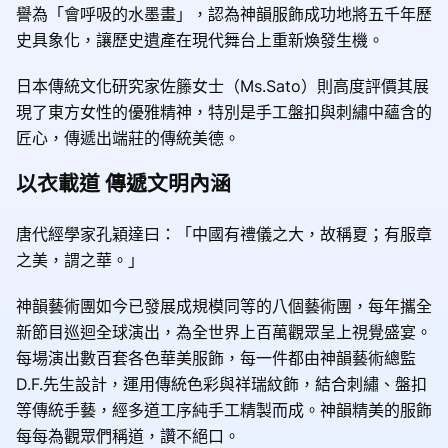
譽為「會呼吸的水墨畫」，認為神韻服飾成功地將五千年歷
史具象化，讓歷史遺產在現代舞台上重新煥發生機。
日本傳統文化研究家佐籐女士（Ms.Sato）則高度評價其展
現了東方女性的優雅精神，特別是手工盤扣與刺繡中蘊含的
匠心，傳遞出端莊的傳統美德。
以衣載道 傳遞文明內涵
唐代經學家孔穎達曰：「中國有禮儀之大，故稱夏；有服章
之美，謂之華。」
神韻藝術團如今已發展成規模同等的八個藝術團，每年攜全
新節目巡迴全球演出，為全世界上百萬觀眾呈上視覺盛宴。
每場演出數百套各色華美服飾，每一件都由神韻藝術總監
D.F.先生設計，運用傳統色彩與祥瑞紋飾，結合刺繡、盤扣
等傳統手藝，經多道工序純手工精製而成。神韻精美的服飾
每每為觀眾們稱道，讚不絕口。