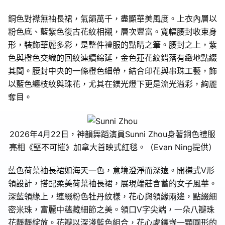
銅色對襟無袖長裙，氣韻萬千，盡顯華美風度。上衣內層以
粉色底、藍紫色復古花紋相襯，層次豐富。寬幅腰封收束身
形，裝飾華麗多彩，是整件禮服的點睛之筆。腰封之上，紫
色與橙色交織的回紋連續綿延，金色蓮花紋錯落有緻地點綴
其間。腰封中央的一條橙色細帶，結合印花與串珠工藝，飾
以藍色纏枝紋與珠花，尤其在鎂光燈下更是流光溢彩，絢麗
奪目。
2026年4月22日，神韻舞蹈演員Sunni Zhou身著銅色禮服
亮相《堅不可摧》加拿大首映式紅毯。（Evan Ning提供）
藍色荷葉袖長裙如海天一色，意境澄淨而深遠。開襟式V形
領設計，搭配柔美荷葉袖長裙，展現端莊含蓄的女子風華。
深藍領緣上，連綴粉色牡丹紋樣，花心與領緣兩邊，點綴細
密米珠，富麗中蘊藏細節之美。領口V字尖端，一朵八瓣珠
花靜靜綻放。花瓣以深淺藍色組合，花心處鑲嵌一顆圓形的