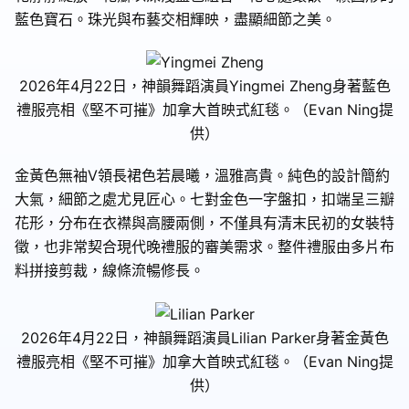
藍色寶石。珠光與布藝交相輝映，盡顯細節之美。
2026年4月22日，神韻舞蹈演員Yingmei Zheng身著藍色
禮服亮相《堅不可摧》加拿大首映式紅毯。（Evan Ning提
供）
金黃色無袖V領長裙色若晨曦，溫雅高貴。純色的設計簡約
大氣，細節之處尤見匠心。七對金色一字盤扣，扣端呈三瓣
花形，分布在衣襟與高腰兩側，不僅具有清末民初的女裝特
徵，也非常契合現代晚禮服的審美需求。整件禮服由多片布
料拼接剪裁，線條流暢修長。
2026年4月22日，神韻舞蹈演員Lilian Parker身著金黃色
禮服亮相《堅不可摧》加拿大首映式紅毯。（Evan Ning提
供）