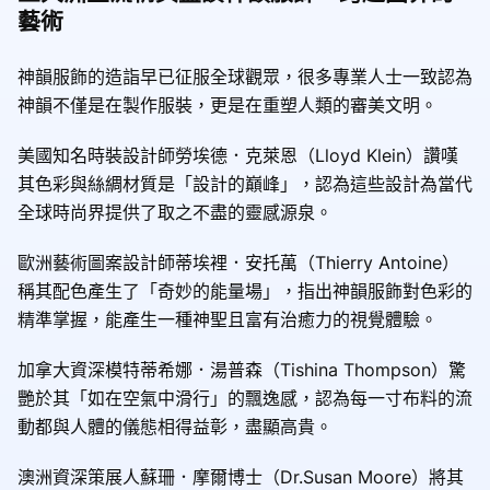
藝術
神韻服飾的造詣早已征服全球觀眾，很多專業人士一致認為
神韻不僅是在製作服裝，更是在重塑人類的審美文明。
美國知名時裝設計師勞埃德．克萊恩（Lloyd Klein）讚嘆
其色彩與絲綢材質是「設計的巔峰」，認為這些設計為當代
全球時尚界提供了取之不盡的靈感源泉。
歐洲藝術圖案設計師蒂埃裡．安托萬（Thierry Antoine）
稱其配色產生了「奇妙的能量場」，指出神韻服飾對色彩的
精準掌握，能產生一種神聖且富有治癒力的視覺體驗。
加拿大資深模特蒂希娜．湯普森（Tishina Thompson）驚
艷於其「如在空氣中滑行」的飄逸感，認為每一寸布料的流
動都與人體的儀態相得益彰，盡顯高貴。
澳洲資深策展人蘇珊．摩爾博士（Dr.Susan Moore）將其