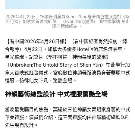
2026年4月22日，神韻舞蹈演員Sunni Zhou身著銅色禮服亮相《堅
不可摧》加拿大首映式紅毯。（Evan Ning提供） 看中國網站 禁止
建立鏡像網站 。
【看中國2026年4月26日訊】（看中國記者肖然採訪、綜
合報導）4月22日，加拿大多倫多Hotel X酒店名流雲集，
星光璀璨。記錄片《堅不可摧：神韻幕後的故事》
（Unbroken:The Untold Story of Shen Yun）在此舉行加
拿大首映式紅毯儀式。當晚數位神韻舞蹈演員身著華麗中式
禮服，彷彿仙女下凡，驚艷全場。
神韻藝術總監設計 中式禮服驚艷全場
當晚最受矚目的焦點，莫過於三位神韻女舞蹈家身著的中式
華美禮服。演員們介紹，這三套禮服均由神韻藝術總監D.F.
先生親自設計。