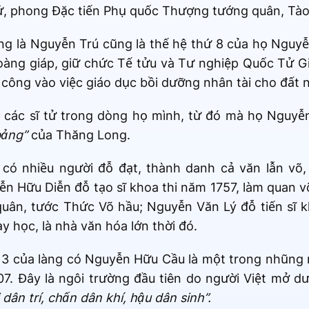
ứ, phong Đặc tiến Phụ quốc Thượng tướng quân, Tào
g là Nguyễn Trú cũng là thế hệ thứ 8 của họ Nguy
oàng giáp, giữ chức Tế tửu và Tư nghiệp Quốc Tử G
công vào việc giáo dục bồi dưỡng nhân tài cho đất 
 các sĩ tử trong dòng họ mình, từ đó mà họ Nguyễ
bảng”
của Thăng Long.
ó nhiều người đỗ đạt, thành danh cả văn lẫn võ, 
 Hữu Diễn đỗ tạo sĩ khoa thi năm 1757, làm quan võ
n, tước Thức Võ hầu; Nguyễn Văn Lý đỗ tiến sĩ kh
 học, là nhà văn hóa lớn thời đó.
 13 của làng có Nguyễn Hữu Cầu là một trong nhũng 
. Đây là ngôi trường đầu tiên do người Việt mở dư
 dân trí, chấn dân khí, hậu dân sinh”.