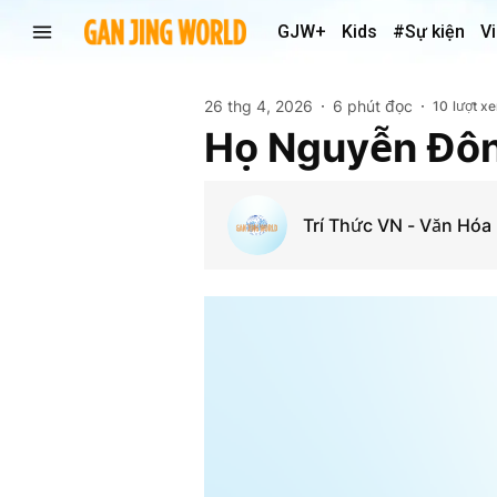
GJW+
Kids
#Sự kiện
V
26 thg 4, 2026
6 phút đọc
10
lượt x
Họ Nguyễn Đôn
Trí Thức VN - Văn Hóa