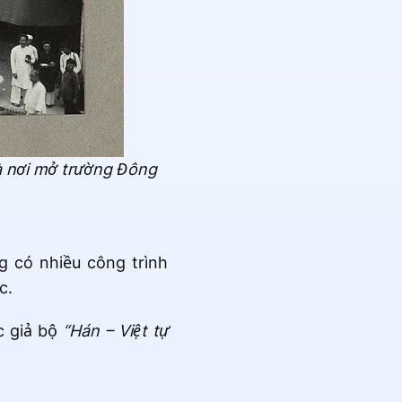
à nơi mở trường Đông
 có nhiều công trình
c.
c giả bộ
“Hán – Việt tự