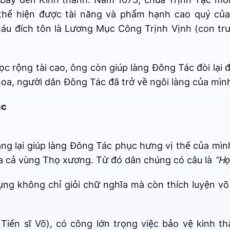
hể hiện được tài năng và phẩm hạnh cao quý của
háu đích tôn là Lương Mục Công Trịnh Vịnh (con tr
 rộng tài cao, ông còn giúp làng Đông Tác đòi lại 
oa, người dân Đông Tác đã trở về ngôi làng của mìn
ắc
ng lại giúp làng Đông Tác phục hưng vị thế của mìn
a cả vùng Thọ xương. Từ đó dân chúng có câu là
“Họ
ụng không chỉ giỏi chữ nghĩa mà còn thích luyện v
iến sĩ Võ), có công lớn trọng việc bảo vệ kinh t