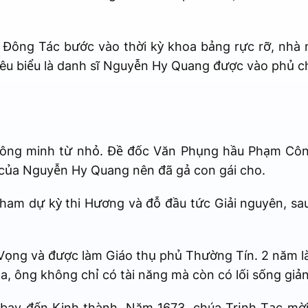
 Đông Tác bước vào thời kỳ khoa bảng rực rỡ, nhà 
tiêu biểu là danh sĩ Nguyễn Hy Quang được vào phủ c
hông minh từ nhỏ. Đề đốc Văn Phụng hầu Phạm Côn
 của Nguyễn Hy Quang nên đã gả con gái cho.
am dự kỳ thi Hương và đỗ đầu tức Giải nguyên, sa
ĩ Vọng và được làm Giáo thụ phủ Thường Tín. 2 năm 
, ông không chỉ có tài năng mà còn có lối sống giản
bay đến Kinh thành. Năm 1673, chúa Trịnh Tạc mời