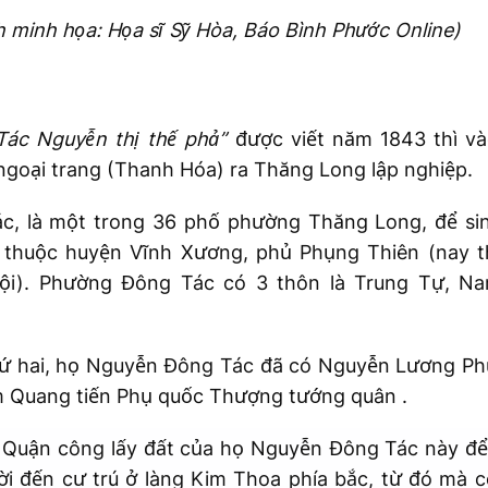
h minh họa: Họa sĩ Sỹ Hòa, Báo Bình Phước Online)
Tác Nguyễn thị thế phả”
được viết năm 1843 thì và
goại trang (Thanh Hóa) ra Thăng Long lập nghiệp.
, là một trong 36 phố phường Thăng Long, để sin
 thuộc huyện Vĩnh Xương, phủ Phụng Thiên (nay 
ội). Phường Đông Tác có 3 thôn là Trung Tự, N
hứ hai, họ Nguyễn Đông Tác đã có Nguyễn Lương Phú
m Quang tiến Phụ quốc Thượng tướng quân .
ệt Quận công lấy đất của họ Nguyễn Đông Tác này để
ời đến cư trú ở làng Kim Thoa phía bắc, từ đó mà c