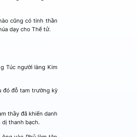
nào cũng có tinh thần
húa dạy cho Thế tử.
g Túc người làng Kim
u đó đỗ tam trường kỳ
làm thầy đã khiến danh
 dị thanh bạch.
 ông vào Phủ làm tân