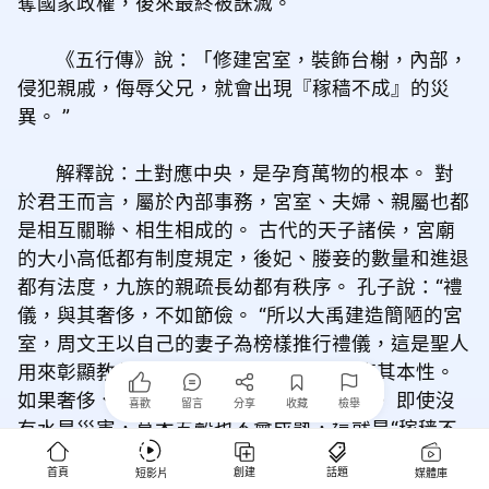
奪國家政權，後來最終被誅滅。
《五行傳》說：「修建宮室，裝飾台榭，內部，
侵犯親戚，侮辱父兄，就會出現『稼穑不成』的災
異。 ”
解釋說：土對應中央，是孕育萬物的根本。 對
於君王而言，屬於內部事務，宮室、夫婦、親屬也都
是相互關聯、相生相成的。 古代的天子諸侯，宮廟
的大小高低都有制度規定，後妃、媵妾的數量和進退
都有法度，九族的親疏長幼都有秩序。 孔子說：“禮
儀，與其奢侈，不如節儉。 “所以大禹建造簡陋的宮
室，周文王以自己的妻子為榜樣推行禮儀，這是聖人
用來彰顯教化的方式。 這樣，土就能順應其本性。
如果奢侈、驕橫傲慢，土就會失去其本性。 即使沒
喜歡
留言
分享
收藏
檢舉
有水旱災害，草木五穀也不會成熟，這就是“稼穑不
成”。
首頁
創建
話題
短影片
媒體庫