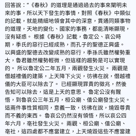
回答說：“《春秋》的道理是通過過去的事來闡明未
來的事，所以天下發生的事情，對照《春秋》中類似
的記載，就能精細地領會其中的深意，貫通同類事物
的道理，天地的變化、國家的事務，都能清晰顯現，
沒有疑惑。 根據《春秋》記載，魯定公、哀公時
期，季氏的惡行已經成熟，而孔子的聖德正興盛。
以興盛的聖德去改變成熟的惡行，季孫氏雖然權勢重
大，魯君雖然權勢輕微，但這樣的趨勢是可以實現
的。 所以魯定公二年五月，兩觀發生火災。 兩觀是
僭越禮儀的建築，上天降下火災，彷彿在說，僭越禮
儀的大臣可以除去了。 已經顯現罪責的徵兆，然後
告知可以除去，這是上天的意思。 魯定公沒有醒
悟，到魯哀公三年五月，桓公廟、僖公廟發生火災。
這兩件事性質相同，意義一致，彷彿在說，燒毀尊貴
而不義的東西。 魯哀公仍然沒有領悟，所以哀公四
年六月，亳社發生火災。 兩觀、桓公廟、僖公廟、
亳社，這四處都不應當建立，上天燒毀這些不應當建