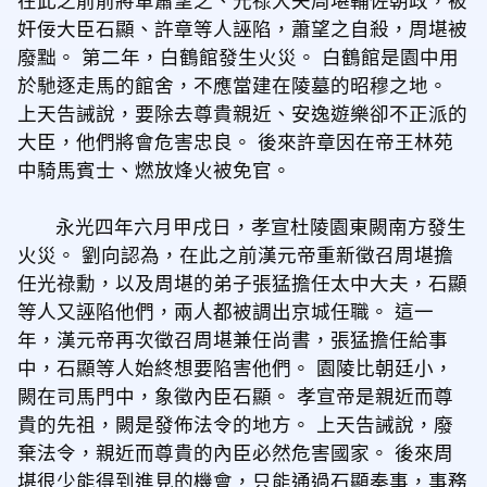
在此之前前將軍蕭望之、光祿大夫周堪輔佐朝政，被
奸佞大臣石顯、許章等人誣陷，蕭望之自殺，周堪被
廢黜。 第二年，白鶴館發生火災。 白鶴館是園中用
於馳逐走馬的館舍，不應當建在陵墓的昭穆之地。
上天告誡說，要除去尊貴親近、安逸遊樂卻不正派的
大臣，他們將會危害忠良。 後來許章因在帝王林苑
中騎馬賓士、燃放烽火被免官。
永光四年六月甲戌日，孝宣杜陵園東闕南方發生
火災。 劉向認為，在此之前漢元帝重新徵召周堪擔
任光祿勳，以及周堪的弟子張猛擔任太中大夫，石顯
等人又誣陷他們，兩人都被調出京城任職。 這一
年，漢元帝再次徵召周堪兼任尚書，張猛擔任給事
中，石顯等人始終想要陷害他們。 園陵比朝廷小，
闕在司馬門中，象徵內臣石顯。 孝宣帝是親近而尊
貴的先祖，闕是發佈法令的地方。 上天告誡說，廢
棄法令，親近而尊貴的內臣必然危害國家。 後來周
堪很少能得到進見的機會，只能通過石顯奏事，事務