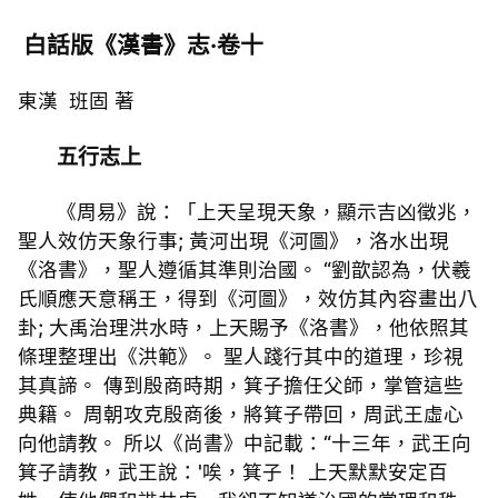
白話版《漢書》志·卷十
東漢 班固 著
五行志上
《周易》說：「上天呈現天象，顯示吉凶徵兆，
聖人效仿天象行事; 黃河出現《河圖》，洛水出現
《洛書》，聖人遵循其準則治國。 “劉歆認為，伏羲
氏順應天意稱王，得到《河圖》，效仿其內容畫出八
卦; 大禹治理洪水時，上天賜予《洛書》，他依照其
條理整理出《洪範》。 聖人踐行其中的道理，珍視
其真諦。 傳到殷商時期，箕子擔任父師，掌管這些
典籍。 周朝攻克殷商後，將箕子帶回，周武王虛心
向他請教。 所以《尚書》中記載：“十三年，武王向
箕子請教，武王說：'唉，箕子！ 上天默默安定百