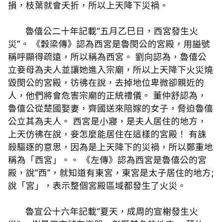
損，枝葉就會夭折，所以上天降下災禍。
魯僖公二十年記載“五月乙巳日，西宮發生火
災”。 《穀梁傳》認為西宮是魯閔公的宮殿，用謚號
稱呼顯得疏遠，所以稱為西宮。 劉向認為，魯僖公
立妾母為夫人並讓她進入宗廟，所以上天降下火災燒
毀閔公的宮殿，彷彿在說，去掉地位卑微卻親近的
人，他們將會危害宗廟的正統禮儀。 董仲舒認為，
魯僖公從楚國娶妻，齊國送來陪嫁的女子，脅迫魯僖
公立其為夫人。 西宮是小寢，是夫人居住的地方，
上天仿彿在說，妾怎麼能居住在這樣的宮殿！ 有誅
殺驅逐的意思，因為是上天降下的災禍，所以鄭重地
稱為「西宮」。。 《左傳》認為西宮是魯僖公的宮
殿，說“西”，就知道有東宮，東宮是太子居住的地方;
說「宮」，表示整個宮殿區域都發生了火災。
魯宣公十六年記載“夏天，成周的宣榭發生火