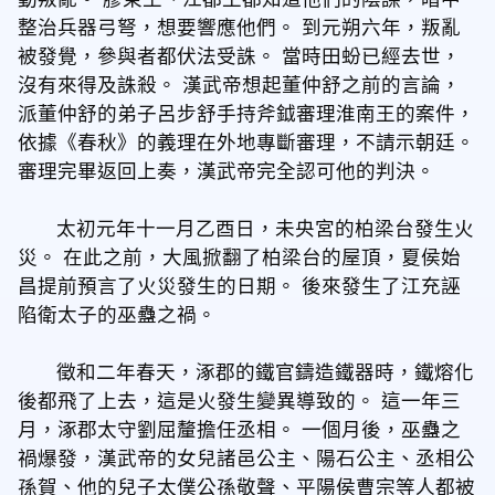
整治兵器弓弩，想要響應他們。 到元朔六年，叛亂
被發覺，參與者都伏法受誅。 當時田蚡已經去世，
沒有來得及誅殺。 漢武帝想起董仲舒之前的言論，
派董仲舒的弟子呂步舒手持斧鉞審理淮南王的案件，
依據《春秋》的義理在外地專斷審理，不請示朝廷。
審理完畢返回上奏，漢武帝完全認可他的判決。
太初元年十一月乙酉日，未央宮的柏梁台發生火
災。 在此之前，大風掀翻了柏梁台的屋頂，夏侯始
昌提前預言了火災發生的日期。 後來發生了江充誣
陷衛太子的巫蠱之禍。
徵和二年春天，涿郡的鐵官鑄造鐵器時，鐵熔化
後都飛了上去，這是火發生變異導致的。 這一年三
月，涿郡太守劉屈釐擔任丞相。 一個月後，巫蠱之
禍爆發，漢武帝的女兒諸邑公主、陽石公主、丞相公
孫賀、他的兒子太僕公孫敬聲、平陽侯曹宗等人都被