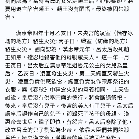
劉向認為，當時呂氏的女兒是趙王后，心懷嫉妒，將
要用谗言陷害趙王。 趙王沒有醒悟，最終被囚禁殺
害。
漢惠帝四年十月乙亥日，未央宮的凌室（儲存冰
塊的地方）發生火災; 丙子日，織室（紡織的地方）
發生火災。 劉向認為，漢惠帝元年，呂太后殺死趙
王如意，殘忍地殺害他的母親戚夫人。 這一年十月
壬寅日，呂太后立漢惠帝姐姐魯元公主的女兒為皇
后。 乙亥日，凌室發生火災，第二天織室又發生火
災。 凌室負責供應飲食，織室負責製作宗廟祭祀的
衣服，與《春秋》中糧倉火災的意義相同。 上天告
誡說，皇后沒有供奉宗廟的德行，將會斷絕祭祀。
後來，皇后沒有兒子，後宮的美人有了兒子，呂太后
讓皇后認作自己的兒子，卻殺死了孩子的母親。 漢
惠帝去世后，繼子即位，有怨言，呂太后廢除了他，
改立呂氏的兒子劉弘為少帝。 依靠大臣們共同誅殺
呂氏，擁立漢文帝，漢惠帝的皇后被囚禁廢黜。