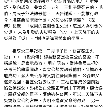
災”。 榭是用來儲存樂器、彰顯其名的地方。 董仲
舒、劉向認為，魯宣公十五年，王札子殺死召伯、毛
伯，周天子無法誅殺他，上天告誡說，不能推行政
令，還需要禮樂做什麼，又何必儲存樂器？ 《左
傳》記載：「成周的宣榭發生火災，這是人為引發的
火災。 人為引發的火災稱為『火』，上天降下的火
災稱為『災』。 “榭也是講習武事的坐屋。
魯成公三年記載「二月甲子日，新宮發生火
災」。。 《穀梁傳》認為新宮是魯宣公的宮殿，不
稱謚號，是表示恭敬。 劉向認為，當時魯國三桓的
子孫開始執掌國政，魯宣公想要誅殺他們，又擔心不
能成功，派大夫公孫歸父前往晉國謀劃。 公孫歸父
還未返回，魯宣公就去世了。 三桓在魯成公面前誣
陷公孫歸父，魯成公在父親喪事尚未下葬時，聽信谗
言驅逐父親的臣子，讓他逃往齊國，所以上天降下火
災燒毀宣公的宮殿，表明不遵從父命的徵兆。 另一
種說法是，三桓與魯君親近卻違背禮儀，就像魯宣公