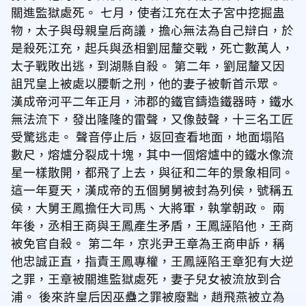
關進監獄處死。 七月，使者江充在太子宮中挖掘蛊
物，太子與母親皇后商議，擔心無法為自己辯白，於
是殺死江充，起兵與丞相劉屈釐交戰，死亡數萬人，
太子戰敗出逃，到湖縣自殺。 第二年，劉屈釐又因
詛咒皇上被處以腰斬之刑，他的妻子被斬首示眾。
漢成帝河平二年正月，沛郡的鐵官鑄造鐵器時，鐵水
無法流下，發出隆隆的雷聲，又像鼓聲，十三名工匠
受驚逃走。 聲音停止后，返回查看地面，地面塌陷
數尺，熔爐分裂成十塊，其中一個熔爐中的鐵水像流
星一樣散開，都飛了上去，與征和二年的景象相同。
這一年夏天，漢成帝的五個舅舅被封為列侯，號稱五
侯，大舅王鳳擔任大司馬、大將軍，執掌朝政。 兩
年後，丞相王商與王鳳產生矛盾，王鳳誣陷他，王商
被免官自殺。 第二年，京兆尹王章為王商申訴，稱
他忠誠正直，指責王鳳專權，王鳳誣陷王章犯有大逆
之罪，王章被關進監獄處死，妻子兒女被流放到合
浦。 後來許皇后因巫蠱之罪被廢黜，趙飛燕被立為