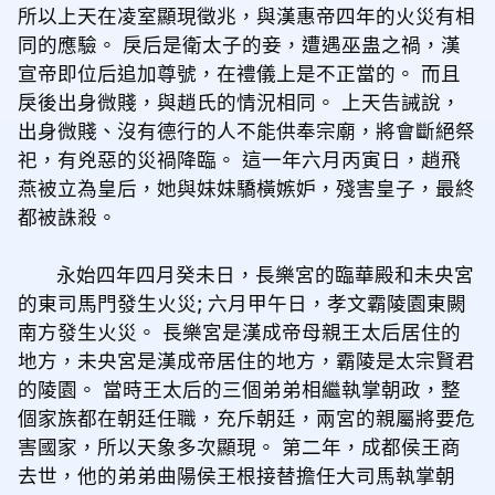
所以上天在凌室顯現徵兆，與漢惠帝四年的火災有相
同的應驗。 戾后是衛太子的妾，遭遇巫蛊之禍，漢
宣帝即位后追加尊號，在禮儀上是不正當的。 而且
戾後出身微賤，與趙氏的情況相同。 上天告誡說，
出身微賤、沒有德行的人不能供奉宗廟，將會斷絕祭
祀，有兇惡的災禍降臨。 這一年六月丙寅日，趙飛
燕被立為皇后，她與妹妹驕橫嫉妒，殘害皇子，最終
都被誅殺。
永始四年四月癸未日，長樂宮的臨華殿和未央宮
的東司馬門發生火災; 六月甲午日，孝文霸陵園東闕
南方發生火災。 長樂宮是漢成帝母親王太后居住的
地方，未央宮是漢成帝居住的地方，霸陵是太宗賢君
的陵園。 當時王太后的三個弟弟相繼執掌朝政，整
個家族都在朝廷任職，充斥朝廷，兩宮的親屬將要危
害國家，所以天象多次顯現。 第二年，成都侯王商
去世，他的弟弟曲陽侯王根接替擔任大司馬執掌朝