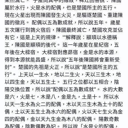
果然滅亡。 '子產問其中的緣故，裨灶回答說：'陳國
屬於水行，火是水的配偶，也是楚國所主的五行。
現在火星出現而陳國發生火災，是驅逐楚國、重建陳
國的徵兆。 配偶以五為數成就，所以說五年。 歲星
五次運行到鶉火宿后，陳國最終滅亡，楚國攻克並佔
有它，這是上天的規律。 '“解釋說：顓頊以水德稱
王，陳國是顓頊的後代。 這一年歲星在星紀宿，五
年後在大樑宿。 大樑宿對應昴宿，金是水的本源，
得到本源就能昌盛，所以說“五年後陳國將會重新受
封”。 楚國的先祖是火正，所以說“是楚國所主的五
行”。 上天以一生水，地以二生火，天以三生木，地
以四生金，天以五生土。 五行之位都以五相合，陰
陽交換位置，所以說“配偶以五為數成就”。 水的大數
是六，火是七，木是八，金是九，土是十。 所以水
以天一生水為火二的配偶，木以天三生木為土十的配
偶，土以天五生土為水六的配偶，火以天七生火為金
四的配偶，金以天九生金為木八的配偶。 陽數奇數
為配偶，陰數偶數為妃。 所以說「水是火的配偶，