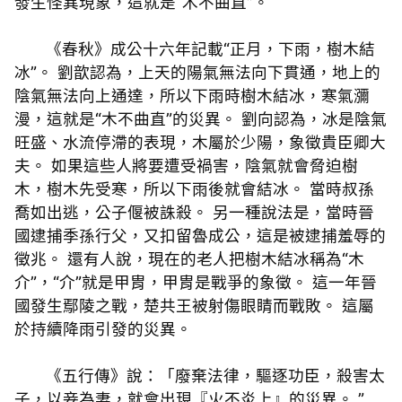
發生怪異現象，這就是“木不曲直”。
《春秋》成公十六年記載“正月，下雨，樹木結
冰”。 劉歆認為，上天的陽氣無法向下貫通，地上的
陰氣無法向上通達，所以下雨時樹木結冰，寒氣瀰
漫，這就是“木不曲直”的災異。 劉向認為，冰是陰氣
旺盛、水流停滯的表現，木屬於少陽，象徵貴臣卿大
夫。 如果這些人將要遭受禍害，陰氣就會脅迫樹
木，樹木先受寒，所以下雨後就會結冰。 當時叔孫
喬如出逃，公子偃被誅殺。 另一種說法是，當時晉
國逮捕季孫行父，又扣留魯成公，這是被逮捕羞辱的
徵兆。 還有人說，現在的老人把樹木結冰稱為“木
介”，“介”就是甲胄，甲胄是戰爭的象徵。 這一年晉
國發生鄢陵之戰，楚共王被射傷眼睛而戰敗。 這屬
於持續降雨引發的災異。
《五行傳》說：「廢棄法律，驅逐功臣，殺害太
子，以妾為妻，就會出現『火不炎上』的災異。 ”