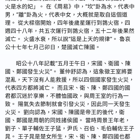
火是水的妃」。 在《周易》中，“坎”卦為水，代表中
男，“離”卦為火，代表中女，大概就是取自這個道
理。 從大樑宿開始，四年後歲星運行到鶉火宿，四
週四十八年，共五次運行到鶉火宿，五十二年後果然
滅亡。 火盛水衰，所以說“這是上天的規律”。 魯哀
公十七年七月己卯日，楚國滅亡陳國。
昭公十八年記載“五月壬午日，宋國、衛國、陳
國、鄭國發生火災”。 董仲舒認為，這象徵王室將要
混亂，天下沒有人能救援，所以四個國家發生火災，
代表四方都將滅亡。 而且宋、衛、陳、鄭四國的國
君都沉迷於享樂，不體恤國政，與周王室的行為一
致。 陽氣失去節制就會引發火災，因此同一天發生
火災。 劉向認為，宋國、陳國是帝王的後代，衛
國、鄭國是周朝的同姓諸侯國。 當時周景王年老，
劉子、單子輔佐王子猛，尹氏、召伯、毛伯輔佐王子
晁。 王子晁是楚女所生，宋、衛、陳、鄭四國也都