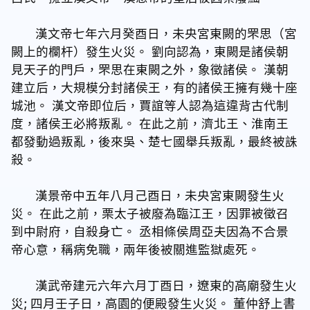
漢文帝七年六月癸酉日，未央宮東闕的罘思（宮
闕上的欄杆）發生火災。 劉向認為，東闕是諸侯朝
見天子的門戶，罘思在東闕之外，象徵諸侯。 漢朝
建立后，大規模分封諸侯王，有的諸侯王擁有幾十座
城池。 漢文帝即位后，賈誼等人認為這違背古代制
度，諸侯王必將叛亂。 在此之前，濟北王、淮南王
都發動過叛亂，後來吳、楚七國舉兵叛亂，最終被誅
殺。
漢景帝中五年八月己酉日，未央宮東闕發生火
災。 在此之前，栗太子被廢為臨江王，因罪被徵召
到中尉府，自殺身亡。 丞相條侯周亞夫因為不合景
帝心意，稱病免職，兩年後被關進監獄處死。
漢武帝建元六年六月丁酉日，遼東的高廟發生火
災; 四月壬子日，高園的便殿發生火災。 董仲舒上書