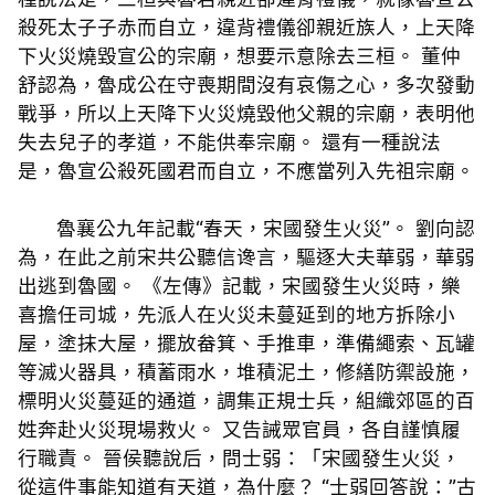
殺死太子子赤而自立，違背禮儀卻親近族人，上天降
下火災燒毀宣公的宗廟，想要示意除去三桓。 董仲
舒認為，魯成公在守喪期間沒有哀傷之心，多次發動
戰爭，所以上天降下火災燒毀他父親的宗廟，表明他
失去兒子的孝道，不能供奉宗廟。 還有一種說法
是，魯宣公殺死國君而自立，不應當列入先祖宗廟。
魯襄公九年記載“春天，宋國發生火災”。 劉向認
為，在此之前宋共公聽信谗言，驅逐大夫華弱，華弱
出逃到魯國。 《左傳》記載，宋國發生火災時，樂
喜擔任司城，先派人在火災未蔓延到的地方拆除小
屋，塗抹大屋，擺放畚箕、手推車，準備繩索、瓦罐
等滅火器具，積蓄雨水，堆積泥土，修繕防禦設施，
標明火災蔓延的通道，調集正規士兵，組織郊區的百
姓奔赴火災現場救火。 又告誡眾官員，各自謹慎履
行職責。 晉侯聽說后，問士弱：「宋國發生火災，
從這件事能知道有天道，為什麼？ “士弱回答說：”古