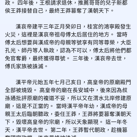
政。 四年後，王根請求退休，推薦哥哥的兒子新都
侯王莽接替自己，最終王莽篡奪了漢朝天下。
漢哀帝建平三年正月癸卯日，桂宮的鴻寧殿發生
火災，這裡是漢哀帝祖母傅太后居住的地方。 當時
傅太后想要與漢成帝的母親等號享有同等尊榮，大臣
孔光、師丹等人執政，認為不可以，傅太后將他們都
免官奪爵，最終獲得尊號。 三年後，漢哀帝去世，
傅氏家族被誅滅。
漢平帝元始五年七月己亥日，高皇帝的原廟殿門
全部被燒毀。 高皇帝的廟在長安城中，後來因為叔
孫通批評原廟的複道不妥，所以又在渭水北岸修建原
廟，這是不正當的。 當時漢平帝年幼，漢成帝的母
親王太后臨朝聽政，委任王莽，王莽將要篡奪漢朝天
下，毀壞高皇帝的宗廟，所以天象顯現。 這一年冬
天，漢平帝去世。 第二年，王莽暫代朝政，趁機篡