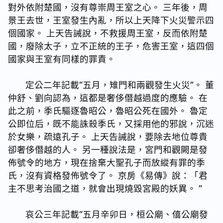
對外依附楚國，沒有尊崇周王室之心。 三年後，周
景王去世，王室發生內亂，所以上天降下火災警示四
個國家。 上天告誡說，不救援周王室，反而依附楚
國，廢除太子，立不正統的王子，危害王室，這四個
國家與王室有同樣的罪責。
定公二年記載“五月，雉門和兩觀發生火災”。 董
仲舒、劉向認為，這都是奢侈僭越過度的應驗。 在
此之前，季氏驅逐魯昭公，魯昭公死在國外。 魯定
公即位后，既不能誅殺季氏，又採用他的邪說，沉迷
於女樂，疏遠孔子。 上天告誡說，要除去地位尊貴
卻奢侈僭越的人。 另一種說法是，宮門和觀闕是發
佈號令的地方，現在捨棄大聖孔子而放縱有罪的季
氏，沒有資格發佈號令了。 京房《易傳》說：「君
主不思考治國之道，就會出現燒毀宮殿的妖異。 ”
哀公三年記載“五月辛卯日，桓公廟、僖公廟發