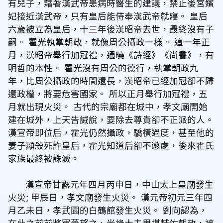
有兒子，藉著漢武帝患病時醫生的建議，禁止後宮嬪
妃接近漢武帝，只有皇后能侍奉漢武帝就寢。 皇后
六歲被立為皇后，十三年後漢昭帝去世，最終沒有子
嗣。 霍光執掌朝政，就像周公攝政一樣。 這一年正
月，漢昭帝舉行加冠禮，通曉《詩經》《尚書》，有
明哲的本性。 霍光沒有周公的德行，執掌朝政九
年，比周公攝政的時間還長，漢昭帝已經加冠卻不歸
還政權，將要危害國家。 所以正月舉行加冠禮，五
月就出現火災。 古代的宗廟都在城中，孝文廟開始
建在城外，上天告誡說，要除去尊貴卻不正派的人。
漢宣帝即位后，霍光仍然攝政，驕橫過度，甚至他的
妻子顯殺死許皇后，霍光知道后卻不懲處，後來霍氏
家族最終被誅滅。
漢宣帝甘露元年四月丙申日，中山太上皇廟發生
火災; 甲辰日，孝文廟發生火災。 漢元帝初元三年四
月乙未日，孝武園的白鶴館發生火災。 劉向認為，