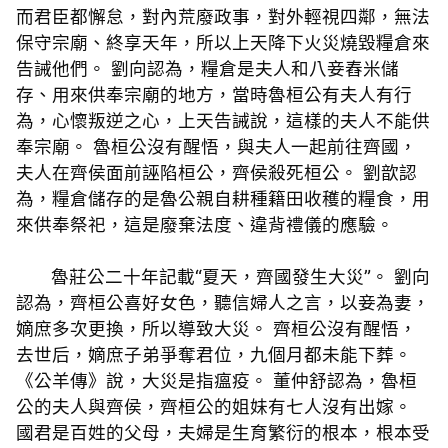
而君臣都懈怠，對內荒廢政事，對外輕視四鄰，無法
保守宗廟、終享天年，所以上天降下火災燒毀糧倉來
告誡他們。 劉向認為，糧倉是夫人和八妾舂米儲
存、用來供奉宗廟的地方，當時魯桓公有夫人有行
為，心懷叛逆之心，上天告誡說，這樣的夫人不能供
奉宗廟。 魯桓公沒有醒悟，與夫人一起前往齊國，
夫人在齊侯面前誣陷桓公，齊侯殺死桓公。 劉歆認
為，糧倉儲存的是魯公親自耕種籍田收穫的糧食，用
來供奉祭祀，這是廢棄法度、違背禮儀的應驗。
魯莊公二十年記載“夏天，齊國發生大災”。 劉向
認為，齊桓公喜好女色，聽信婦人之言，以妾為妻，
嫡庶多次更換，所以導致大災。 齊桓公沒有醒悟，
去世后，嫡庶子弟爭奪君位，九個月都未能下葬。
《公羊傳》說，大災是指瘟疫。 董仲舒認為，魯桓
公的夫人與齊侯，齊桓公的姐妹有七人沒有出嫁。
國君是百姓的父母，夫婦是生育繁衍的根本，根本受