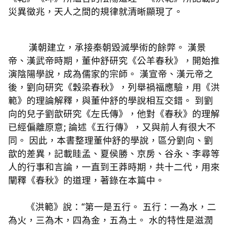
災異徵兆，天人之間的規律就清晰顯現了。
漢朝建立，承接秦朝毀滅學術的餘弊。 漢景
帝、漢武帝時期，董仲舒研究《公羊春秋》，開始推
演陰陽學說，成為儒家的宗師。 漢宣帝、漢元帝之
後，劉向研究《穀梁春秋》，列舉禍福應驗，用《洪
範》的理論解釋，與董仲舒的學說相互交錯。 到劉
向的兒子劉歆研究《左氏傳》，他對《春秋》的理解
已經偏離原意; 論述《五行傳》，又與前人有很大不
同。 因此，本書整理董仲舒的學說，區分劉向、劉
歆的差異，記載眭孟、夏侯勝、京房、谷永、李尋等
人的行事和言論，一直到王莽時期，共十二代，用來
闡釋《春秋》的道理，著錄在本篇中。
《洪範》說：“第一是五行。 五行：一為水，二
為火，三為木，四為金，五為土。 水的特性是滋潤