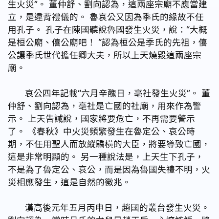
生火災”。 董仲舒、劉向認為，這兩座宗廟不應當建
立，是違背禮儀的。 魯哀公又因為季氏的緣故不任
用孔子。 孔子在陳國聽說魯國發生火災，說：“大概
是桓公廟、僖公廟吧！ “認為桓公是季氏的先祖，僖
公讓季氏世代擔任卿大夫，所以上天燒毀這兩座宗
廟。
哀公四年記載“六月辛醜日，亳社發生火災”。 董
仲舒、劉向認為，亳社是亡國的社廟，用來作為警
示。 上天告誡說，國家將要危亡，不再需要警示
了。 《春秋》中火災頻繁發生在魯定公、哀公時
期，不任用聖人而放縱驕橫的大臣，將要導致亡國，
這是非常明顯的。 另一種說法是，上天生下孔子，
不是為了魯定公、哀公，而是因為魯國失禮不明，火
災相應發生，這是自然的徵兆。
漢高後元年五月丙申日，趙國的叢台發生火災。