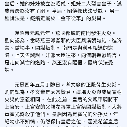
皇后，她的妹妹被立為昭儀，姐妹二人殘害皇子，漢
成帝最終沒有子嗣。 皇后、昭儀都伏法受誅。 另一
種說法是，鐵飛走屬於「金不從革」的災異。
漢昭帝元鳳元年，燕國都城的南門發生火災。
劉向認為，當時燕王派姦邪的大臣與漢朝勾結，進谗
言、做壞事，圖謀叛亂。 南門是與漢朝相通的道
路，上天告誡說，奸邪大臣往來，向漢朝進獻谗言，
是走向滅亡的道路。 燕王沒有醒悟，最終伏法受
誅。
元鳳四年五月丁醜日，孝文廟的正殿發生火災。
劉向認為，孝文帝是太宗賢君，這場火災與成周宣榭
火災的意義相同。 在此之前，皇后的父親車騎將軍
上官安、上官安的父親左將軍上官桀圖謀叛亂，大將
軍霍光誅殺了他們。 皇后因為是霍光的外孫女，年
紀幼小不知情，仍然保持皇后之位。 霍光希望皇后