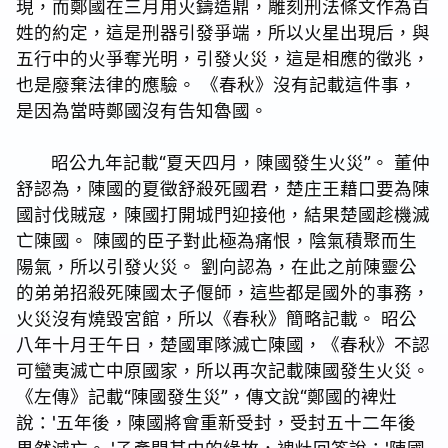
現，而鄭國在三月用火鑄造鼎，雕刻刑法條文作為百
姓的約定，這是刑器引發爭端，所以火星出現后，與
五行中的火爭奪光明，引發火災，這是相應的徵兆，
也是廢棄法律的應驗。 《春秋》沒有記載這件事，
是因為當時鄭國沒有告知魯國。
昭公九年記載“夏天四月，陳國發生火災”。 董仲
舒認為，陳國的夏徵舒殺死國君，楚庄王藉口要為陳
國討伐賊寇，陳國打開城門迎接他，結果楚國趁機滅
亡陳國。 陳國的臣子對此極為痛恨，陰氣積聚而生
陽氣，所以引發火災。 劉向認為，在此之前陳靈公
的弟弟招殺死陳國太子偃師，這些都是國外的事務，
火災沒有燒毀宮館，所以《春秋》簡略記載。 昭公
八年十月壬午日，楚國軍隊滅亡陳國，《春秋》不認
可蠻夷滅亡中原國家，所以再次記載陳國發生火災。
《左傳》記載“陳國發生災”，傳文說“鄭國的裨灶
說：'五年後，陳國將會重新受封，受封五十二年後