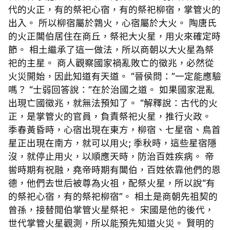
代的火正，有的祭祀心宿，有的祭祀柳宿，掌管火的
出入。 所以柳宿屬於鶉火，心宿屬於大火。 陶唐氏
的火正閶伯居住在商丘，祭祀大火星，用火來確定時
節。 相土繼承了這一做法，所以商朝以大火星為祭
祀的主星。 商人觀察國家禍亂敗亡的徵兆，必然從
火災開始，因此知道有天道。 “晉侯問：”一定能應驗
嗎？ “士弱回答說：”在於治國之道。 如果國家混亂
出現亡國徵兆，就無法預知了。 “解釋說：古代的火
正，是掌管火的官員，負責祭祀火星，推行火政。
季春黃昏時，心宿出現在東方，柳宿、七星宿、鳥首
星正出現在南方，就可以用火; 季秋時，這些星宿隱
沒，就停止用火，以順應天時，防治百姓疾病。 帝
喾時期有祝融，堯帝時期有閶伯，百姓依靠他們的恩
德，他們去世后被尊為火祖，配祭火星，所以說“有
的祭祀心宿，有的祭祀柳宿”。 相土是商朝先祖契的
曾孫，接替閲伯掌管火星祭祀。 宋國是他的後代，
世代掌管火星觀測，所以能預先知道火災。 賢明的