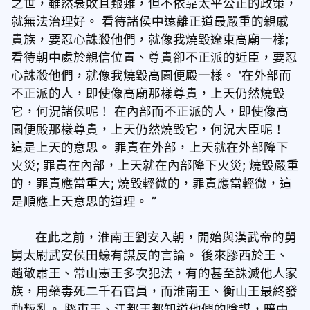
之世，雖然衰敗且艱難，但不依靠太平公正的政策，
就無法治理好。 看待諸侯中遠離正道最嚴重的親戚
貴族，要忍心誅殺他們，就像我燒毀遼東高廟一樣;
看待朝中處於親信位置、尊貴卻不正派的近臣，要忍
心誅殺他們，就像我燒毀高園便殿一樣。 '在外部而
不正派的人，即使像高廟那樣尊貴，上天仍然燒毀
它，何況諸侯呢！ 在內部而不正派的人，即使像高
園便殿那樣尊貴，上天仍然燒毀它，何況大臣呢！
這是上天的意思。 罪責在外部，上天就在外部降下
火災; 罪責在內部，上天就在內部降下火災; 燒毀嚴重
的，罪責應當重大; 燒毀輕微的，罪責應當輕微，這
是順應上天意思的道理。 ”
在此之前，淮南王劉安入朝，開始與漢武帝的舅
舅太尉武安侯田蠔有謀反的言論。 後來膠西於王、
趙敬肅王、常山憲王多次犯法，有的甚至誅滅他人家
族，用藥毒死二千石官員，而淮南王、衡山王最終發
動叛亂。 膠東王、江都王都知道他們的陰謀，暗中