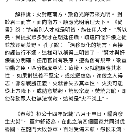
解釋說：火對應南方，散發光輝帶來光明。 對
於君王而言，面向南方、順應光明治理天下。 《尚
書》說：“能識別人才就是明智，能任用人才。 “所以
堯、舜提拔眾多賢才在朝廷任職，疏遠四個奸佞之徒
並放逐到荒野。 孔子說：「潛移默化的諵言、直接
的誣告行不通，這樣可以稱得上明智了。 “賢才與奸
佞區分明確，任用官員有秩序，遵循舊有規章，敬重
功勳之臣，區分嫡庶尊卑：這樣，火就能順應其本
性。 如果對道義不堅定，或炫耀虛偽，谗佞之人得
志，邪惡戰勝正義，火就會失去其本性。 火災可能
從上方降下，或隨意燃起，燒毀宗廟，焚燒宮館，即
使發動眾人也無法撲救，這就是“火不炎上”。
《春秋》桓公十四年記載“八月壬申日，糧倉發
生火災”。 董仲舒認為，在此之前四個國家共同討伐
魯國，在龍門大敗魯軍，百姓受傷未愈，怨恨未消，