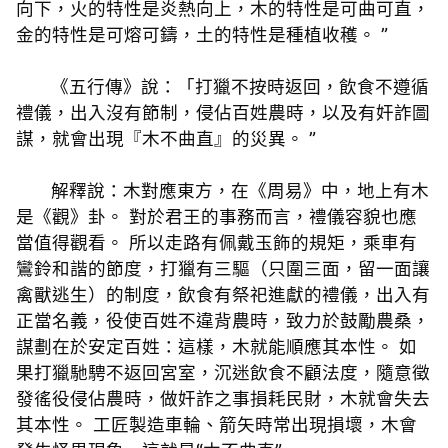
向下，火的特性是炎熱向上，木的特性是可曲可直，
金的特性是可熔可鑄，土的特性是種植收穫。 ”
《五行傳》說：「打獵不按時返回，飲食不遵循
禮儀，出入沒有節制，侵佔百姓農時，以及有奸詐圖
謀，就會出現『木不曲直』的災異。 ”
解釋說：木對應東方，在《周易》中，地上有木
是《觀》卦。 對於君王的事務而言，禮儀容貌也應
當值得觀看。 所以走路有佩戴玉飾的規矩，乘車有
鸞鈴和諧的節度，打獵有三驅（只圍三面，留一面讓
禽獸逃生）的制度，飲食有祭祀進獻的禮儀，出入有
正當名義，役使百姓不違背農時，致力於鼓勵農桑，
謀劃在於安定百姓：這樣，木就能順應其本性。 如
果打獵馳騁不返回宮室，沉迷飲食不顧法度，隨意徵
發徭役侵佔農時，做奸詐之事損耗民財，木就會失去
其本性。 工匠製造車輪、箭矢時常出現損壞，木會