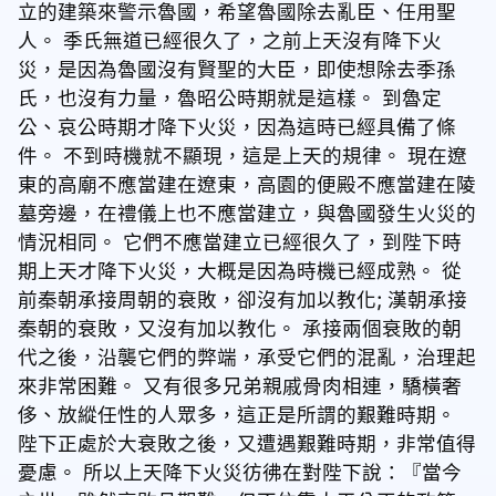
立的建築來警示魯國，希望魯國除去亂臣、任用聖
人。 季氏無道已經很久了，之前上天沒有降下火
災，是因為魯國沒有賢聖的大臣，即使想除去季孫
氏，也沒有力量，魯昭公時期就是這樣。 到魯定
公、哀公時期才降下火災，因為這時已經具備了條
件。 不到時機就不顯現，這是上天的規律。 現在遼
東的高廟不應當建在遼東，高園的便殿不應當建在陵
墓旁邊，在禮儀上也不應當建立，與魯國發生火災的
情況相同。 它們不應當建立已經很久了，到陛下時
期上天才降下火災，大概是因為時機已經成熟。 從
前秦朝承接周朝的衰敗，卻沒有加以教化; 漢朝承接
秦朝的衰敗，又沒有加以教化。 承接兩個衰敗的朝
代之後，沿襲它們的弊端，承受它們的混亂，治理起
來非常困難。 又有很多兄弟親戚骨肉相連，驕橫奢
侈、放縱任性的人眾多，這正是所謂的艱難時期。
陛下正處於大衰敗之後，又遭遇艱難時期，非常值得
憂慮。 所以上天降下火災彷彿在對陛下說：『當今