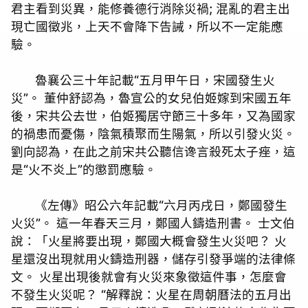
君主看到災異，能修養德行消除災禍; 混亂的君主出
現亡國徵兆，上天不會降下告誡，所以不一定能應
驗。
魯襄公三十年記載“五月甲午日，宋國發生火
災”。 董仲舒認為，魯宣公的女兒伯姬嫁到宋國五年
後，宋共公去世，伯姬獨居守節三十多年，又為國家
的禍患而憂傷，陰氣積聚而生陽氣，所以引發火災。
劉向認為，在此之前宋共公聽信谗言殺死太子痤，這
是“火不炎上”的懲罰應驗。
《左傳》昭公六年記載“六月丙戌日，鄭國發生
火災”。 這一年春天三月，鄭國人鑄造刑書。 士文伯
說：「火星將要出現，鄭國大概會發生火災吧？ 火
星還沒出現就用火鑄造刑器，儲存引發爭端的法律條
文。 火星出現後就會有火災來象徵這件事，怎麼會
不發生火災呢？ “解釋說：火星在周朝曆法的五月出