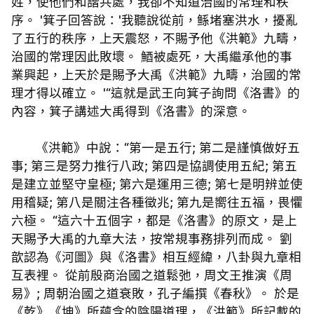
姓，使他們和諧共處，我卻不知道治國的常理和秩
序。 '箕子回答說：'我聽說從前，鲧堵塞洪水，擾亂
了五行的秩序，上天震怒，不賜予他《洪範》九疇，
治國的常理因此敗壞。 鯂被處死，大禹繼承他的事
業興起，上天於是賜予大禹《洪範》九疇，治國的常
理才得以確立。 '“這就是武王向箕子詢問《洛書》的
內容，箕子講述大禹得到《洛書》的深意。
《洪範》中說：“第一是五行; 第二是謹慎做好五
事; 第三是努力推行八政; 第四是協調使用五紀; 第五
是建立並堅守皇極; 第六是運用三德; 第七是明辨並使
用稽疑; 第八是關注各種徵兆; 第九是嚮往五福，畏懼
六極。 “這六十五個字，都是《洛書》的原文，是上
天賜予大禹的九章大法，按常規事務排列而成。 劉
歆認為《河圖》與《洛書》相互經緯，八卦與九章相
互表裡。 從前殷商治國之道鬆弛，周文王推演《周
易》; 周朝治國之道衰敗，孔子編撰《春秋》。 於是
《乾》《坤》所蘊含的陰陽道理，《洪範》所記載的