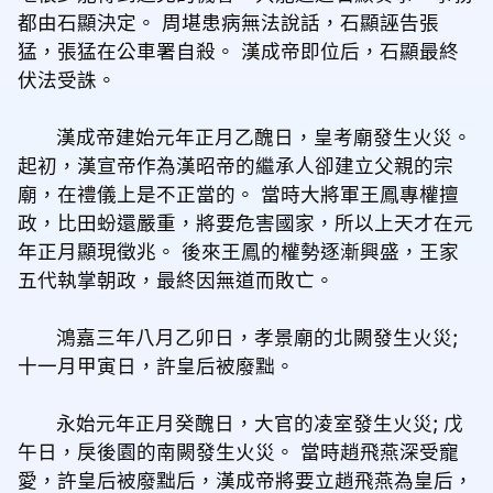
都由石顯決定。 周堪患病無法說話，石顯誣告張
猛，張猛在公車署自殺。 漢成帝即位后，石顯最終
伏法受誅。
漢成帝建始元年正月乙醜日，皇考廟發生火災。
起初，漢宣帝作為漢昭帝的繼承人卻建立父親的宗
廟，在禮儀上是不正當的。 當時大將軍王鳳專權擅
政，比田蚡還嚴重，將要危害國家，所以上天才在元
年正月顯現徵兆。 後來王鳳的權勢逐漸興盛，王家
五代執掌朝政，最終因無道而敗亡。
鴻嘉三年八月乙卯日，孝景廟的北闕發生火災;
十一月甲寅日，許皇后被廢黜。
永始元年正月癸醜日，大官的凌室發生火災; 戊
午日，戾後園的南闕發生火災。 當時趙飛燕深受寵
愛，許皇后被廢黜后，漢成帝將要立趙飛燕為皇后，