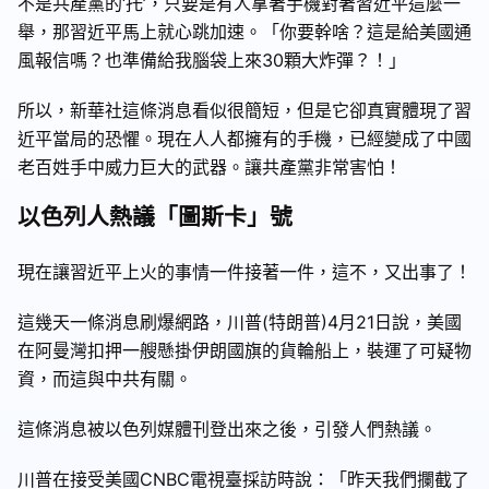
不是共產黨的‘托’，只要是有人拿著手機對著習近平這麼一
舉，那習近平馬上就心跳加速。「你要幹啥？這是給美國通
風報信嗎？也準備給我腦袋上來30顆大炸彈？！」
所以，新華社這條消息看似很簡短，但是它卻真實體現了習
近平當局的恐懼。現在人人都擁有的手機，已經變成了中國
老百姓手中威力巨大的武器。讓共產黨非常害怕！
以色列人熱議「圖斯卡」號
現在讓習近平上火的事情一件接著一件，這不，又出事了！
這幾天一條消息刷爆網路，川普(特朗普)4月21日說，美國
在阿曼灣扣押一艘懸掛伊朗國旗的貨輪船上，裝運了可疑物
資，而這與中共有關。
這條消息被以色列媒體刊登出來之後，引發人們熱議。
川普在接受美國CNBC電視臺採訪時說：「昨天我們攔截了