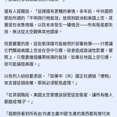
還有人提醒說，「這裡還有更糟的事情。多年前，中共國把
那些所謂的「不明飛行物氣球」放飛到歐洲和美國上空，其
實是在收集情報，以防未來發生一種情況——所有衛星都失
效、無法從太空觀察其他國家。
但更嚴重的是，這些氣球還可能被用於部署核彈——只需讓
它們飄過美國上空並在空中引爆，就會造成毀滅性影響。實
際上，只需要幾個攜帶核彈的氣球，如果在地面上空引爆，
就可能摧毀美國。」
以色列人紛紛要求說，「如果中（共）國正在通過「禮物」
來支撐這個政權，那就必須緊急處理！」
「在某個階段，美國太空軍應該接管這些衛星，讓所有敵人
都變成‘瞎子’。」
「我期待看到所有由‘共產主義中國’生產的東西都有替代來