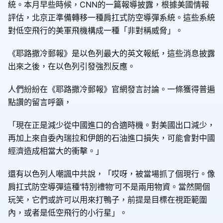
統。本月早些時候，CNN的一篇報導披露，根據美國情報
評估，北京正準備轉移一種肩扛式防空導彈系統。這些系統
對低空飛行的美軍飛機構成一種「非對稱威脅」。
《耶路撒冷郵報》是以色列最大的英文報紙，這些消息披露
出來之後，在以色列引發強烈反應。
人們紛紛在《耶路撒冷郵報》官網發言討論。一條獲得普遍
點讚的留言呼籲，
「現在正是減少從中國進口的合適時機。對美國出口減少，
再加上來自委內瑞拉和伊朗的石油進口損失，可能會對中國
經濟造成相當大的衝擊。」
還有以色列人嘲諷中共說，「哎呀，被當場抓了個現行。像
肩扛式防空導彈這種‘特別禮物’可不是兩用物資。當然開個
玩笑，它們或許可以用來打鴨子，前提是目標在視距範圍
內，或者是低空飛行的小行星」。