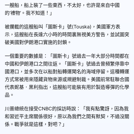
一艘船，船上裝了一些東西，不太好，也許是來自中國
的‘禮物’。我不知道！」
被攔截的這艘船叫「圖斯卡」號(Touska)，美國軍方表
示，這艘船在長達六小時的時間裏無視美方警告，並試圖突
破美國對伊朗港口實施的封鎖。
一個重要的數據是：「圖斯卡」號過去一年大部分時間都在
中國和伊朗港口之間往返。「圖斯卡」號過去曾頻繁停靠中
國港口，並多次在以船對船轉運聞名的海域停留。這種轉運
方式常被用來隱藏貨物來源或規避制裁。美國前常駐聯合國
代表妮基．黑利指出，這艘船可能裝有用於製造導彈的化學
品。
川普總統在接受CNBC的採訪時說：「我有點驚訝，因為我
和習近平主席關係很好，原以為我們之間有默契，不過沒關
係。戰爭就是這樣，對吧？」