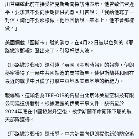
川普總統此前在接受福克斯新聞採訪時表示，他曾致信習近
平，要求其不要向伊朗提供武器。川普說：「我給他寫了一
封信，請他不要那樣做，他也回信說，基本上，他不會那樣
做。」
美國攔截「圖斯卡」號的消息，在4月22日被以色列的《耶
路撒冷郵報》登出來了，引發軒然大波。
《耶路撒冷郵報》還引述了英國《金融時報》的報導，伊朗
秘密獲得了一顆中共國製造的間諜衛星，使伊斯蘭共和國在
最近的戰爭中具備了打擊中東地區美軍基地的新能力。
報導稱，這顆名為TEE-01B的衛星由北京沐美星空科技有限
公司建造併發射。根據泄露的伊朗軍事文件，該衛星於
2024年底在中國發射升空後，被伊斯蘭革命衛隊下屬的航
天部隊獲得。
《耶路撒冷郵報》還報導，中共計畫向伊朗提供新的防空系