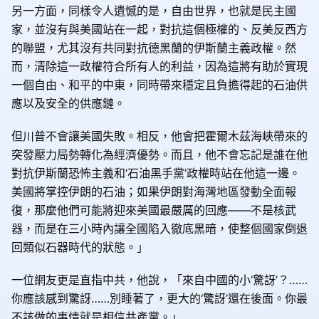
另一方面，同樣令人遺憾的是，自由世界，也就是民主國
家，並沒有與美國站在一起，對抗這個極權的、反美反西方
的聯盟，尤其沒有共同對抗德黑蘭的伊斯蘭主義政權。然
而，清除這一政權符合所有人的利益，因為這將有助於實現
一個自由、和平的中東，同時帶來穩定且負擔得起的石油供
應以及安全的供應鏈。
但川普不會讓美國失敗。相反，他會把霍爾木茲海峽帶來的
突發壓力局勢轉化為經濟優勢。而且，他不會忘記是誰在他
對抗伊斯蘭恐怖主義和‘石油黑手黨’政權時站在他這一邊。
美國將掌控伊朗的石油；如果伊朗對海灣地區發動全面報
復，那麼他們可能將迎來美國最嚴厲的回應——不是核武
器，而是在三小時內讓全國陷入徹底黑暗，使整個國家倒退
回類似石器時代的狀態。」
一位網友更是直指中共，他說，「來自中國的小‘驚訝’？……
你應該感到驚訝……別睡著了，更大的‘驚訝’還在後面。你最
不該做的事情就是相信共產黨。」