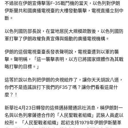
不過就在伊朗宣傳擊落F-35戰鬥機的當天，以色列對伊朗
伊斯蘭共和國廣播電視臺的大樓發動襲擊，電視直播立刻中
斷。
以色列國防部長說，在當地居民大規模疏散後，以色列國防
軍打擊了伊朗政權負責宣傳與煽動的廣播電視機構。
伊朗的這個電視臺臺長發表聲明說，電視臺遭到以軍的襲
擊。聲明稱，「這一襲擊表明，以方已將國家媒體作為其戰
略打擊的目標。」
這等於說以色列把伊朗的央視給炸了，讓你天天胡說八道，
你們不是造謠說打下我們的F35了嗎？讓你們看看這是什
麼？！
新華社4月23日轉發的這條邁赫爾通訊社消息，稱伊朗對一
名與以色列摩薩德合作的「人民聖戰者組織」武裝人員處以
絞刑。 「人民聖戰者組織」起初支持1979年伊朗伊斯蘭革