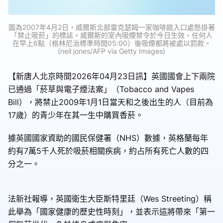
圖為2007年4月2日，威爾斯北部雷克瑟姆一家咖啡館入口處懸掛著
「禁止吸菸」的標誌。威爾斯的室內吸煙禁令於今日生效，任何人
在早上6點（格林尼治標準時間05:00）後吸煙都將被處以罰款。
(neil jones/AFP via Getty Images)
【新唐人北京時間2026年04月23日訊】英國國會上下兩院
已通過「菸草與電子煙法案」（Tobacco and Vapes
Bill），將禁止2009年1月1日當天和之後出生的人（目前為
17歲）的青少年在其一生中購買香菸。
據英國國家資助的國民保健署（NHS）數據，英格蘭每年
約有7萬5千人死於吸菸相關疾病，約占所有死亡人數的四
分之一。
法新社報導，英國衛生大臣斯特里廷（Wes Streeting）稱
此舉為「國家健康的歷史性時刻」，並表示這將帶來「第一