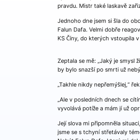
pravdu. Mistr také laskavě zařiz
Jednoho dne jsem si šla do ob
Falun Dafa. Velmi dobře reagova
KS Číny, do kterých vstoupila v
Zeptala se mě: „Jaký je smysl 
by bylo snazší po smrti už nebý
„Takhle nikdy nepřemýšlej,“ řek
„Ale v posledních dnech se cítí
vyvolává potíže a mám jí už opr
Její slova mi připomněla situac
jsme se s tchyní střetávaly tém