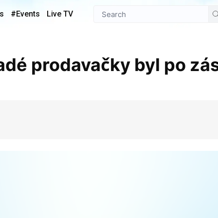
s
#Events
Live TV