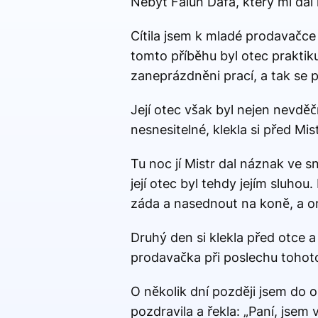
Nebýt Falun Dafa, který mi dal
Cítila jsem k mladé prodavačce 
tomto příběhu byl otec praktiku
zaneprázdněni prací, a tak se p
Její otec však byl nejen nevděčn
nesnesitelné, klekla si před Mis
Tu noc jí Mistr dal náznak ve 
její otec byl tehdy jejím sluho
záda a nasednout na koně, a on
Druhý den si klekla před otce a d
prodavačka při poslechu tohoto 
O několik dní později jsem do
pozdravila a řekla: „Paní, jsem