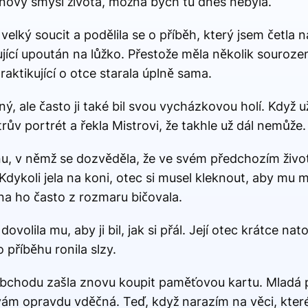
 nový smysl života, možná bych tu dnes nebyla.
velký soucit a podělila se o příběh, který jsem četla
jící upoután na lůžko. Přestože měla několik sourozen
raktikující o otce starala úplně sama.
ý, ale často ji také bil svou vycházkovou holí. Když už
trův portrét a řekla Mistrovi, že takhle už dál nemůže.
snu, v němž se dozvěděla, že ve svém předchozím živo
u. Kdykoli jela na koni, otec si musel kleknout, aby mu
a ho často z rozmaru bičovala.
ovolila mu, aby ji bil, jak si přál. Její otec krátce na
příběhu ronila slzy.
 obchodu zašla znovu koupit paměťovou kartu. Mladá
 vám opravdu vděčná. Teď, když narazím na věci, kter