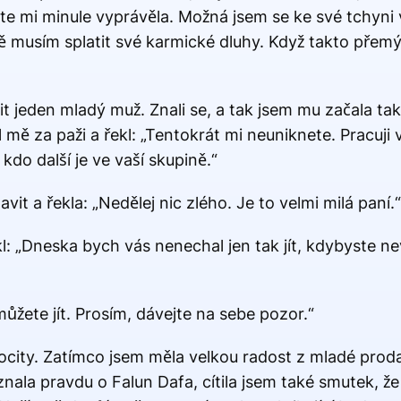
ste mi minule vyprávěla. Možná jsem se ke své tchyni
ě musím splatit své karmické dluhy. Když takto přemýš
it jeden mladý muž. Znali se, a tak jsem mu začala ta
 mě za paži a řekl: „Tentokrát mi neuniknete. Pracuji 
do další je ve vaší skupině.“
it a řekla: „Nedělej nic zlého. Je to velmi milá paní.“
l: „Dneska bych vás nenechal jen tak jít, kdybyste n
můžete jít. Prosím, dávejte na sebe pozor.“
pocity. Zatímco jsem měla velkou radost z mladé proda
nala pravdu o Falun Dafa, cítila jsem také smutek, že