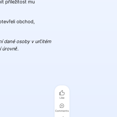
t příležitost mu
otevřeli obchod,
ání dané osoby v určitém
í úrovně.
Like
Comments