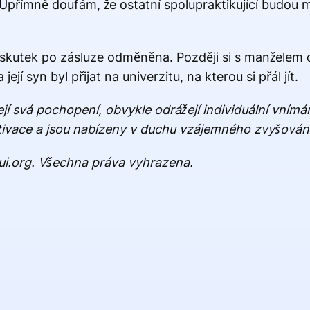
přímně doufám, že ostatní spolupraktikující budou mí
skutek po zásluze odměněna. Později si s manželem 
ejí syn byl přijat na univerzitu, na kterou si přál jít.
ílejí svá pochopení, obvykle odrážejí individuální vním
ultivace a jsou nabízeny v duchu vzájemného zvyšován
i.org. Všechna práva vyhrazena.