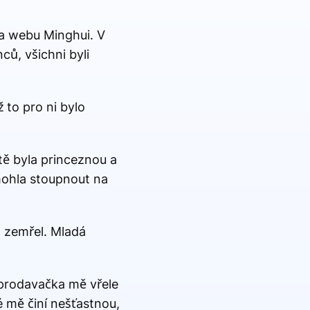
 na webu Minghui. V
ců, všichni byli
 to pro ni bylo
tě byla princeznou a
 mohla stoupnout na
to zemřel. Mladá
 prodavačka mě vřele
é mě činí nešťastnou,