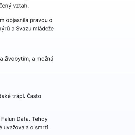
rčený vztah.
m objasnila pravdu o
onýrů a Svazu mládeže
za živobytím, a možná
také trápí. Často
t Falun Dafa. Tehdy
é uvažovala o smrti.