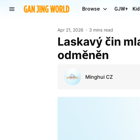
Browse
GJW+
Kid
Apr 21, 2026
3 mins read
Laskavý čin mladé prodavačky byl po zásluze
odměněn
Minghui CZ