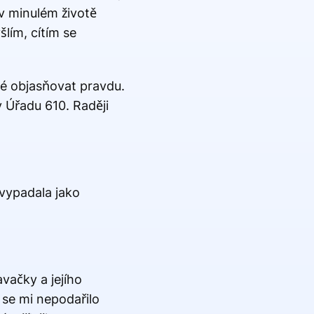
 v minulém životě
lím, cítím se
ké objasňovat pravdu.
v Úřadu 610. Raději
evypadala jako
vačky a jejího
 se mi nepodařilo