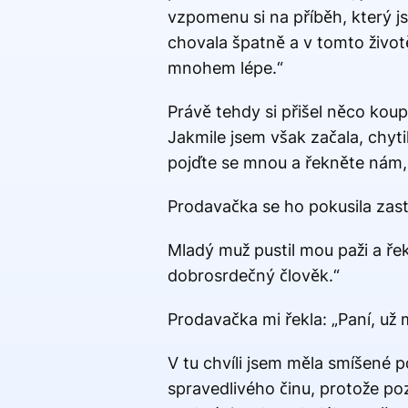
vzpomenu si na příběh, který j
chovala špatně a v tomto život
mnohem lépe.“
Právě tehdy si přišel něco koup
Jakmile jsem však začala, chytil
pojďte se mnou a řekněte nám, k
Prodavačka se ho pokusila zastav
Mladý muž pustil mou paži a řek
dobrosrdečný člověk.“
Prodavačka mi řekla: „Paní, už 
V tu chvíli jsem měla smíšené 
spravedlivého činu, protože poz