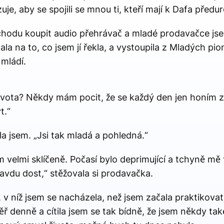
uje, aby se spojili se mnou ti, kteří mají k Dafa předu
chodu koupit audio přehrávač a mladé prodavačce jse
la na to, co jsem jí řekla, a vystoupila z Mladých pi
 mládí.
života? Někdy mám pocit, že se každý den jen honím 
t.“
la jsem. „Jsi tak mladá a pohledná.“
m velmi sklíčeně. Počasí bylo deprimující a tchyně mě 
avdu dost,“ stěžovala si prodavačka.
i, v níž jsem se nacházela, než jsem začala praktikova
ěř denně a cítila jsem se tak bídně, že jsem někdy tak