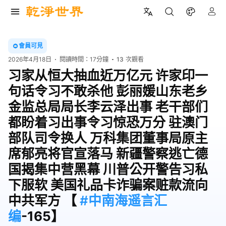
會員可見
2026年4月18日
閱讀時間：
17分鐘
13
次觀看
习家从恒大抽血近万亿元 许家印一
句话令习不敢杀他 彭丽媛山东老乡
金监总局局长李云泽出事 老干部们
都盼着习出事令习惊恐万分 驻澳门
部队司令换人 万科集团董事局原主
席郁亮将官宣落马 新疆警察逃亡德
国揭集中营黑幕 川普公开警告习私
下服软 美国礼品卡诈骗案赃款流向
中共军方 【
#中南海遥言汇
编
-165】